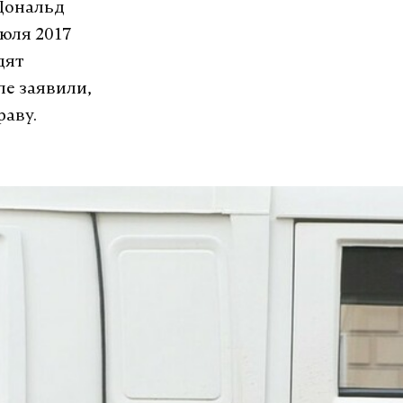
Дональд
юля 2017
дят
ле заявили,
раву.