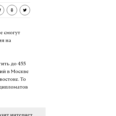
не смогут
ия на
ить до 455
ий в Москве
востоке. То
 дипломатов
озит интернет.