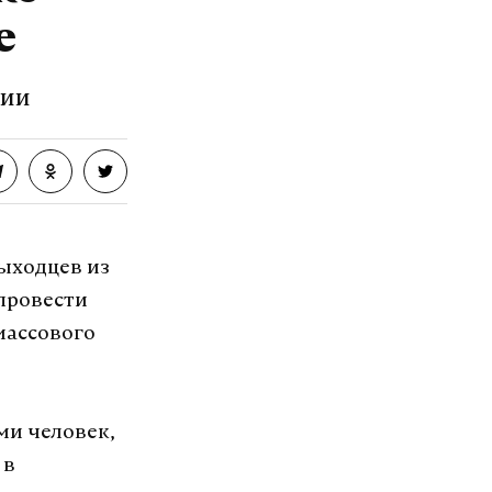
е
зии
ыходцев из
провести
массового
ми человек,
 в