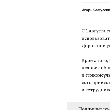
Игорь Самусев
С 1 августа
использоват
Дорожной ул
Кроме того,
человек общ
и генконсул
есть привес
и сотрудник
Подпишитесь н