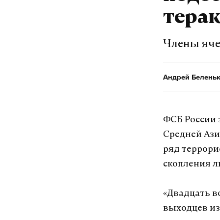
терак
Члены яче
Андрей Белень
ФСБ России 
Средней Ази
ряд террори
скопления л
«Двадцать в
выходцев из