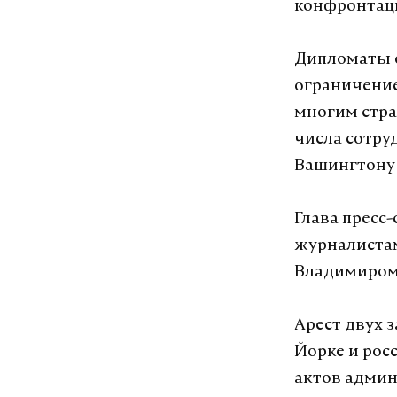
конфронтаци
Дипломаты о
ограничение
многим стра
числа сотр
Вашингтону
Глава пресс
журналистам
Владимиром
Арест двух 
Йорке и рос
актов админ