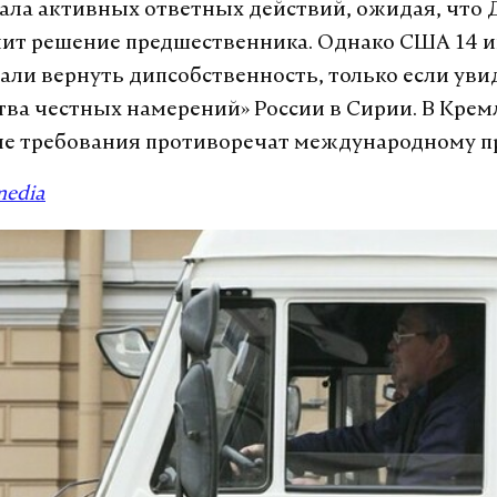
ла активных ответных действий, ожидая, что 
ит решение предшественника. Однако США 14 и
али вернуть дипсобственность, только если уви
тва честных намерений» России в Сирии. В Крем
е требования противоречат международному п
media