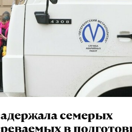
задержала семерых
реваемых в подготов