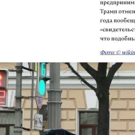
предпринима
Трамп отмен
года пообещ
«свидетельс
что подобны
Фото: © wiki