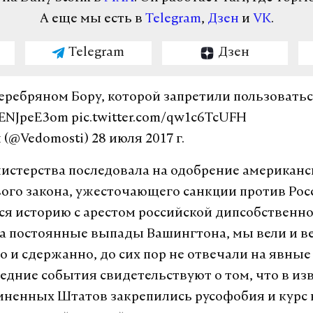
А еще мы есть в
Telegram
,
Дзен
и
VK
.
Telegram
Дзен
Серебряном Бору, которой запретили пользоват
/RENJpeE3om
pic.twitter.com/qw1c6TcUFH
 (@Vedomosti)
28 июля 2017 г.
истерства последовала на одобрение американ
ого закона, ужесточающего санкции против Росс
я историю с арестом российской дипсобственно
а постоянные выпады Вашингтона, мы вели и в
о и сдержанно, до сих пор не отвечали на явные
едние события свидетельствуют о том, что в из
иненных Штатов закрепились русофобия и курс