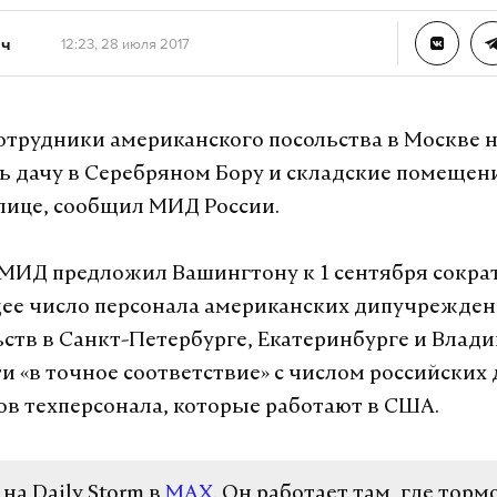
ич
12:23, 28 июля 2017
 сотрудники американского посольства в Москве 
ь дачу в Серебряном Бору и складские помещен
ице, сообщил МИД России.
 МИД предложил Вашингтону к 1 сентября сократ
ее число персонала американских дипучрежден
ьств в Санкт-Петербурге, Екатеринбурге и Влади
ти «в точное соответствие» с числом российских
ов техперсонала, которые работают в США.
а Daily Storm в
MAX
. Он работает там, где торм