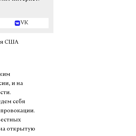
VK
ься США
ским
ии, и на
сти.
едем себя
 провокации.
вестных
 на открытую