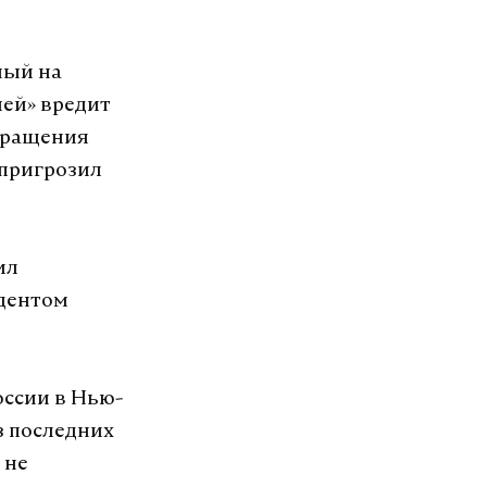
ный на
ей» вредит
кращения
пригрозил
ил
идентом
оссии в Нью-
з последних
 не