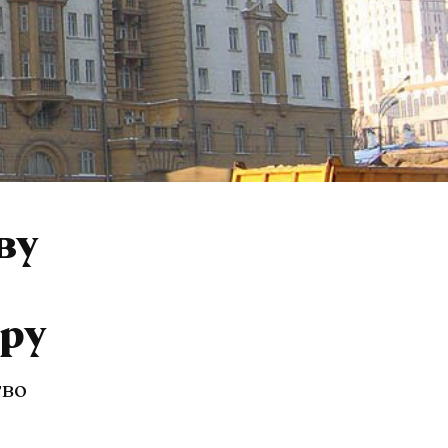
ву
ру
тво