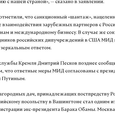
ю с нашей страной», — сказано в заявлении.
тметили, что санкционный «шантаж», нацелен
 взаимодействия зарубежных партнеров с Росси
нам и международному бизнесу. В случае же со
удников российских дипучреждений в США МИД 
 зеркальным ответом.
-службы Кремля Дмитрий Песков позднее сообщ
, что ответные меры МИД согласованы с през
 Путиным.
загородных дач, принадлежащих постпредству Р
сийскому посольству в Вашингтоне стал одним и
истрации экс-президента Барака Обамы. Москва