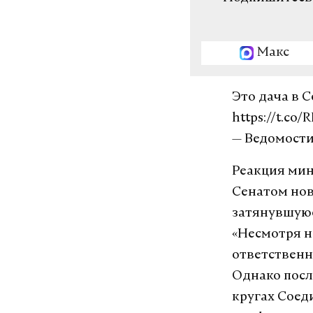
Макс
Это дача в 
https://t.co
— Ведомости
Реакция мин
Сенатом нов
затянувшуюс
«Несмотря н
ответственн
Однако посл
кругах Соед