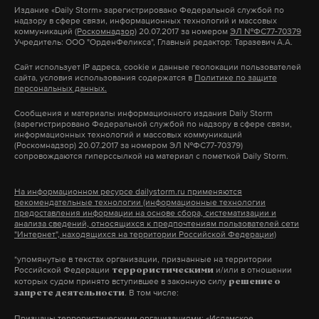
Издание
«Daily Storm»
зарегистрировано Федеральной службой по
в статье, как порочащую деловую репутацию
надзору в сфере связи, информационных технологий и массовых
юридического лица и потребовала удалить
коммуникаций
(Роскомнадзор)
20.07.2017 за номером
ЭЛ №ФС77-70379
Учредитель: ООО "ОрденФеликса", Главный редактор: Таразевич А.А.
материал из интернета.
Сайт использует IP адреса, cookie и данные геолокации пользователей
сайта, условия использования содержатся в
Политике по защите
В СК рассказали, что завели дело о посягательстве
персональных данных.
на жизнь сотрудника правоохранительных
Подпишитесь на Daily Storm в
MAX
. Он
Сообщения и материалы информационного издания Daily Storm
органов, хищении оружия и попытке побега из-
работает там, где тормозит интернет.
(зарегистрировано Федеральной службой по надзору в сфере связи,
информационных технологий и массовых коммуникаций
под стражи.
А еще мы есть в
Telegram
,
Дзен
и
VK
.
(Роскомнадзор) 20.07.2017 за номером ЭЛ №ФС77-70379)
сопровождаются гиперссылкой на материал с пометкой Daily Storm.
Макс
Telegram
«Банду ГТА», на счету которой 17 жизней, начали
На информационном ресурсе dailystorm.ru применяются
судить в 2016 году. Один из обвиняемых, 28-
рекомендательные технологии (информационные технологии
Дзен
VK
предоставления информации на основе сбора, систематизации и
летний уроженец Таджикистана Хазратхон
анализа сведений, относящихся к предпочтениям пользователей сети
"Интернет", находящихся на территории Российской Федерации)
Додохонов, дал показания на остальных
участников группировки. По версии следствия,
*упомянутые в текстах организации, признанные на территории
Российской Федерации
и/или в отношении
террористическими
девять выходцев из Средней Азии в 2012-2014
которых судом принято вступившее в законную силу
решение о
. В том числе:
годах грабили и убивали водителей на дорогах
запрете деятельности
Московского региона. Убийц назвали «бандой
Признаны террористическими организациями
: «Исламское