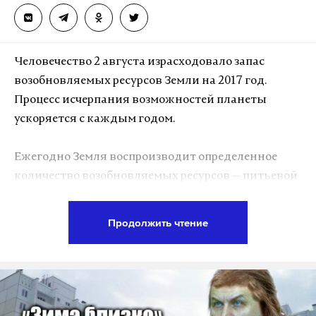
пятерых задержанных в лифт на четвертом этаже,
чтобы отвезти их в конвойное помещение в
подвале здания.
Человечество 2 августа израсходовало запас
возобновляемых ресурсов Земли на 2017 год.
Процесс исчерпания возможностей планеты
Подпишитесь на Daily Storm в
MAX
. Он
ускоряется с каждым годом.
работает там, где тормозит интернет.
А еще мы есть в
Telegram
,
Дзен
и
VK
.
Ежегодно Земля воспроизводит определенное
Макс
Telegram
количество возобновляемых ресурсов — питьевой
воды, биологического топлива, спирта,
Дзен
VK
древесины и других. Каждый же год люди
Продолжить чтение
потребляют почти в два раза больше, чем способна
дать планета. Транснациональный научный
центр Global Footprint Network установил точную
дату, когда происходит перерасход ресурсов
Земли. Ученые называют ее Всемирным днем