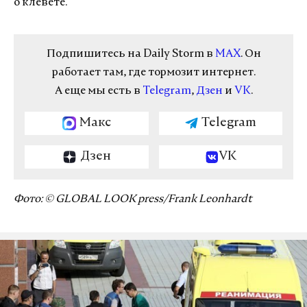
о клевете.
Подпишитесь на Daily Storm в
MAX
. Он
работает там, где тормозит интернет.
А еще мы есть в
Telegram
,
Дзен
и
VK
.
Макс
Telegram
Дзен
VK
Фото: © GLOBAL LOOK press/Frank Leonhardt