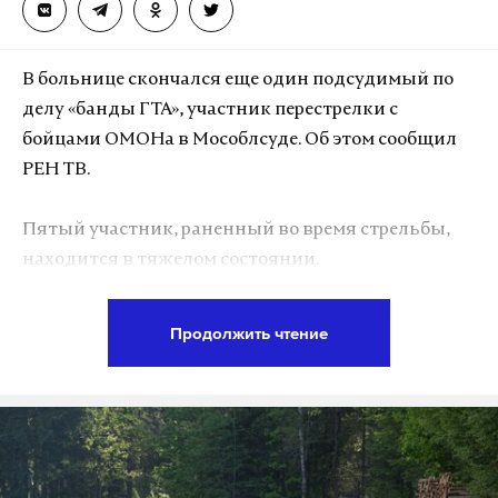
В больнице скончался еще один подсудимый по
делу «банды ГТА», участник перестрелки с
бойцами ОМОНа в Мособлсуде. Об этом сообщил
РЕН ТВ.
Пятый участник, раненный во время стрельбы,
находится в тяжелом состоянии.
Ранее стало известно, что двое пострадавших
Продолжить чтение
конвоиров пошли на поправку. «Они в сознании,
немного начали разговаривать. Было принято
решение перевести их в центральный госпиталь
МВД, так как они военнослужащие. Они уже в
пути», — рассказал главврач Красногорской