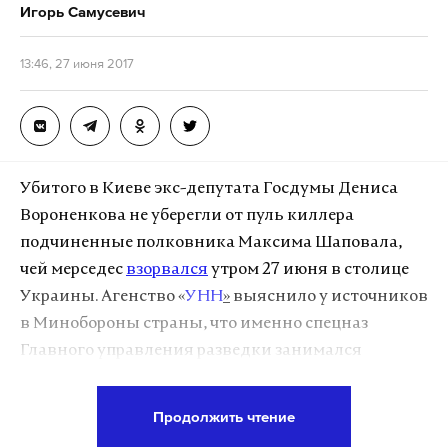
Дзен
VK
Игорь Самусевич
Дзен
VK
13:46, 27 июня 2017
Фото: © flickr/You Belong In Longmont
Убитого в Киеве экс-депутата Госдумы Дениса
Вороненкова не уберегли от пуль киллера
подчиненные полковника Максима Шаповала,
чей мерседес
взорвался
утром 27 июня в столице
Украины. Агенство «
УНН
»
выяснило у источников
в Минобороны страны, что именно спецназ
Главного управления разведки занимался
охраной Вороненкова.
Продолжить чтение
По словам собеседника УНН, Максим Шаповал