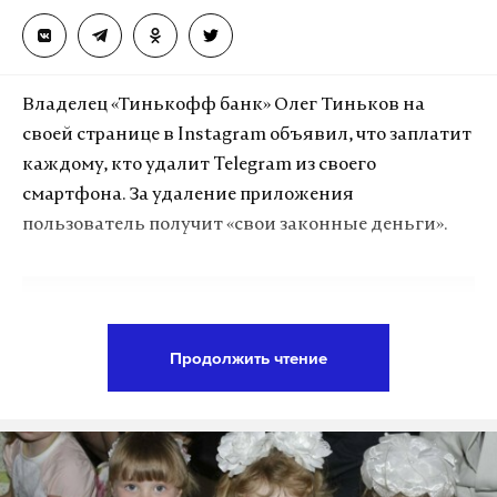
Владелец «Тинькофф банк» Олег Тиньков на
своей странице в Instagram объявил, что заплатит
каждому, кто удалит Telegram из своего
смартфона. За удаление приложения
пользователь получит «свои законные деньги».
Подпишитесь на Daily Storm в
MAX
. Он
работает там, где тормозит интернет.
Продолжить чтение
А еще мы есть в
Telegram
,
Дзен
и
VK
.
Макс
Telegram
Дзен
VK