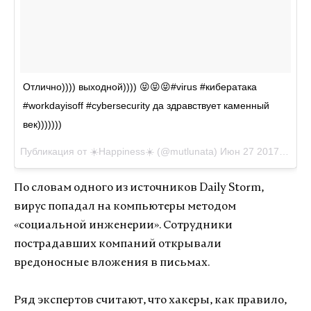
Отлично)))) выходной)))) 😝😝😝#virus #кибератака
#workdayisoff #cybersecurity да здравствует каменный
век)))))))
Публикация от ☀️Happiness☀️ (@mutlunata)
Июн 27 2017 в 5:06 PDT
По словам одного из источников Daily Storm,
вирус попадал на компьютеры методом
«социальной инженерии». Сотрудники
пострадавших компаний открывали
вредоносные вложения в письмах.
Ряд экспертов считают, что хакеры, как правило,