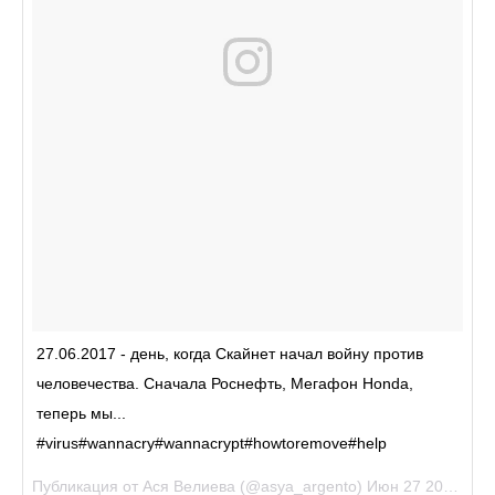
27.06.2017 - день, когда Скайнет начал войну против
человечества. Сначала Роснефть, Мегафон Honda,
теперь мы...
#virus#wannacry#wannacrypt#howtoremove#help
Публикация от Ася Велиева (@asya_argento)
Июн 27 2017 в 5:27 PDT