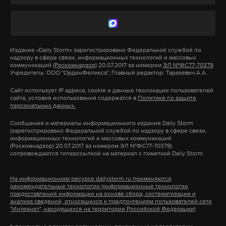
инженерной олимпиады и участника кружка
нескольких пострадавших. В интернете
разработки беспилотных летательных аппаратов
опубликовано видео момента взрыва.
в местном технопарке. Поездка на «Прямую
линию» стала полной неожиданностью.
Издание
«Daily Storm»
зарегистрировано Федеральной службой по
надзору в сфере связи, информационных технологий и массовых
Подпишитесь на Daily Storm в
MAX
. Он
коммуникаций
(Роскомнадзор)
20.07.2017 за номером
ЭЛ №ФС77-70379
Учредитель: ООО "ОрденФеликса", Главный редактор: Таразевич А.А.
работает там, где тормозит интернет.
А еще мы есть в
Telegram
,
Дзен
и
VK
.
Сайт использует IP адреса, cookie и данные геолокации пользователей
сайта, условия использования содержатся в
Политике по защите
персональных данных.
Макс
Telegram
Сообщения и материалы информационного издания Daily Storm
(зарегистрировано Федеральной службой по надзору в сфере связи,
Дзен
VK
информационных технологий и массовых коммуникаций
(Роскомнадзор) 20.07.2017 за номером ЭЛ №ФС77-70379)
сопровождаются гиперссылкой на материал с пометкой Daily Storm.
На информационном ресурсе dailystorm.ru применяются
рекомендательные технологии (информационные технологии
«Изначально это было под секретом. Что же
предоставления информации на основе сбора, систематизации и
анализа сведений, относящихся к предпочтениям пользователей сети
касается моего вопроса, то я думаю, что что-то
"Интернет", находящихся на территории Российской Федерации)
сдвинется. Я доволен, что меня уже услышали.