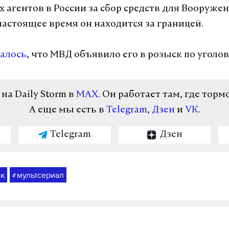
 агентов в России за сбор средств для Вооруже
настоящее время он находится за границей.
алось
, что МВД объявило его в розыск по уголов
а Daily Storm в
MAX
. Он работает там, где торм
А еще мы есть в
Telegram
,
Дзен
и
VK
.
Telegram
Дзен
ск
мультсериал
#