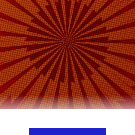
гер Юрий Подоляка раскритиковал заявление п
да Трампа о перемещении двух атомных подлод