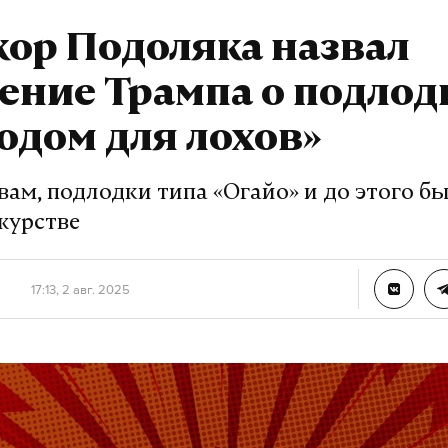
ор Подоляка назвал
ение Трампа о подлод
одом для лохов»
вам, подлодки типа «Огайо» и до этого б
журстве
17:13, 2 авг. 2025