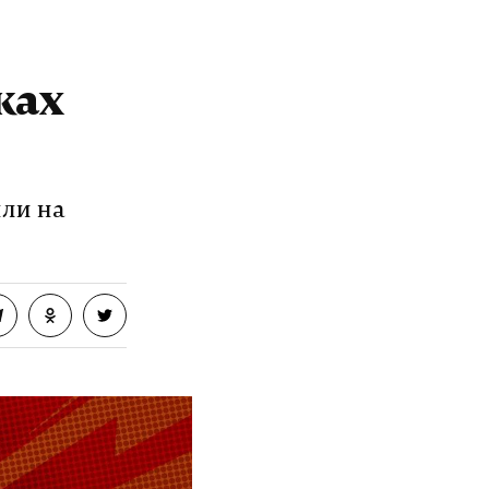
ках
ыли на