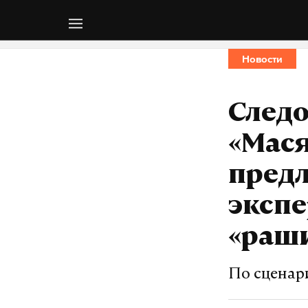
Новости
Следо
«Мася
предл
эксп
«раш
По сценар