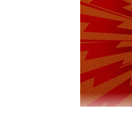
Военный бло
США Дональ