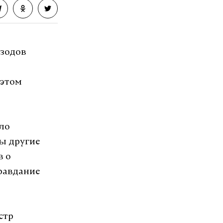
изодов
 этом
ло
ны другие
в о
равдание
стр