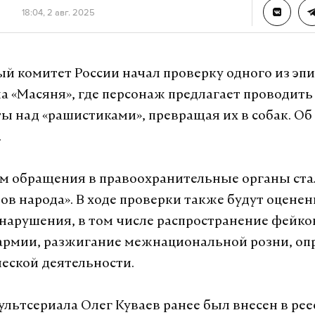
18:04, 2 авг. 2025
й комитет России начал проверку одного из эп
а «Масяня», где персонаж предлагает проводить
ы над «рашистиками», превращая их в собак. Об
.
м обращения в правоохранительные органы ста
ов народа». В ходе проверки также будут оцене
арушения, в том числе распространение фейко
армии, разжигание межнациональной розни, оп
еской деятельности.
ультсериала Олег Куваев ранее был внесен в рее