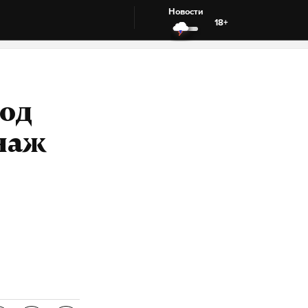
Новости
18+
зод
наж