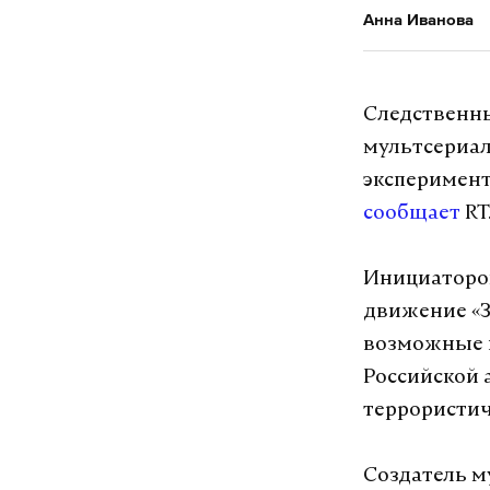
Анна Иванова
Следственны
мультсериал
эксперимент
сообщает
RT
Инициаторо
движение «З
возможные н
Российской 
террористич
Создатель м