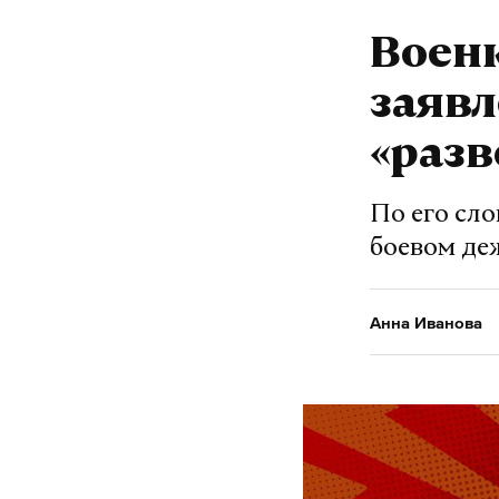
Военк
заявл
«разв
По его сло
боевом де
Анна Иванова