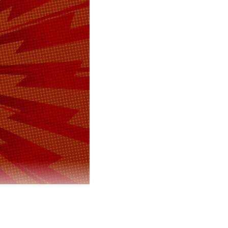
резидента
ок ближе