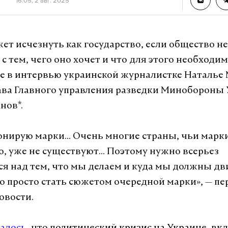
16:05, 2 авг. 2025
бавил, что с военной точки зрения заявление Т
овокацией. Он также назвал его «биржевым мо
вался до власти и использует должность для об
ет исчезнуть как государство, если общество не
с тем, чего оно хочет и что для этого необходим
есколько дней назад Трамп
посоветовал
зампред
е в интервью украинской журналистке Наталье
Медведеву «следить за словами», поскольку тот 
ава Главного управления разведки Минобороны
ую территорию». В ответ зампред экс-президент 
нов*.
о «если какие-то слова бывшего президента Росс
оль нервную реакцию у целого столь грозного 
онирую марки... Очень многие страны, чьи марк
, Россия во всем права и продолжит идти своей 
, уже не существуют... Поэтому нужно всерьез
я над тем, что мы делаем и куда мы должны двиг
публикации Трамп сообщил, что распорядился н
 просто стать сюжетом очередной марки», — пер
лодки в соответствующие регионы, не уточнив,
овости.
же стало известно, что российский а
томный по
ейсер стратегического назначения «Князь Пож