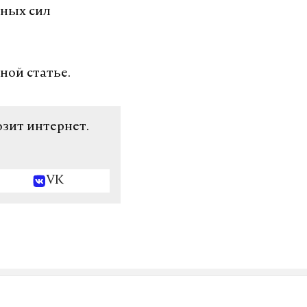
нных сил
ной статье.
озит интернет.
VK