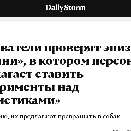
Daily Storm
ватели проверят эпи
ни», в котором персо
агает ставить
ерименты над
истиками»
ию, их предлагают превращать в собак