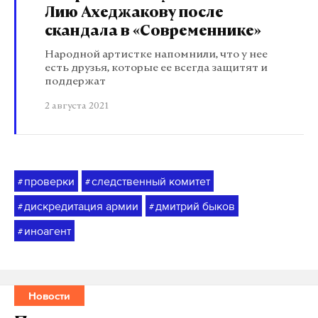
Лию Ахеджакову после
скандала в «Современнике»
Народной артистке напомнили, что у нее
есть друзья, которые ее всегда защитят и
поддержат
2 августа 2021
проверки
следственный комитет
#
#
дискредитация армии
дмитрий быков
#
#
иноагент
#
Новости