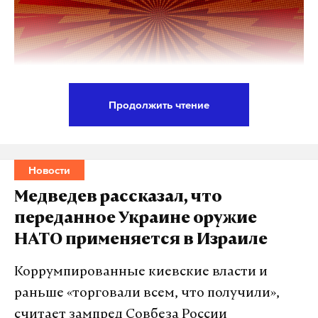
Продолжить чтение
Российский лидер Владимир Путин получил
высшую награду Чечни — орден имени Ахмата-
Хаджи Кадырова. Об этом в своем Telegram-
Новости
канале сообщил глава республики Рамзан
Медведев рассказал, что
Кадыров. Он добавил, что эта награда Путину
переданное Украине оружие
была присвоена еще в 2007 году и является
НАТО применяется в Израиле
благодарностью президенту от всего населения
региона.
Коррумпированные киевские власти и
раньше «торговали всем, что получили»,
В своем посте Рамзан Кадыров пояснил, что
считает зампред Совбеза России