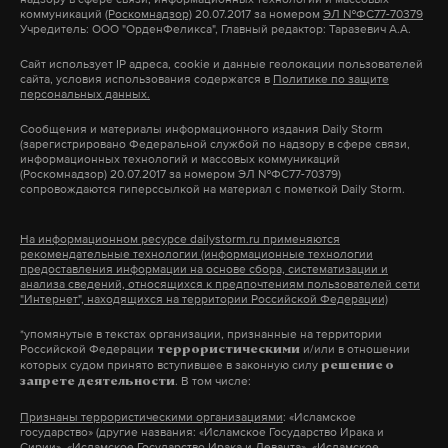
не согласившимся с проведением СВО и
коммуникаций
неподалеку от границы с сектором Газа
(Роскомнадзор)
20.07.2017 за номером
ЭЛ №ФС77-70379
Учредитель: ООО "ОрденФеликса", Главный редактор: Таразевич А.А.
эмигрировавшим в Израиль, опасаться
9 октября 2023
Сайт использует IP адреса, cookie и данные геолокации пользователей
преследований в случае их возвращения в
сайта, условия использования содержатся в
Политике по защите
персональных данных.
Россию?»
«Граждане РФ
[живут]
во многих
странах мира. Российская Федерация — это
Сообщения и материалы информационного издания Daily Storm
(зарегистрировано Федеральной службой по надзору в сфере связи,
их родина»,
— подчеркнул Песков.
израиль
дмитрий медведев
украина
нато
#
#
#
#
информационных технологий и массовых коммуникаций
(Роскомнадзор) 20.07.2017 за номером ЭЛ №ФС77-70379)
оружие
сопровождаются гиперссылкой на материал с пометкой Daily Storm.
#
Пресс-секретарь российского президента добавил,
что Кремль с большой тревогой наблюдает за
На информационном ресурсе dailystorm.ru применяются
рекомендательные технологии (информационные технологии
ситуацией вокруг Израиля, поскольку конфликт
предоставления информации на основе сбора, систематизации и
может разрастись.
анализа сведений, относящихся к предпочтениям пользователей сети
"Интернет", находящихся на территории Российской Федерации)
*упомянутые в текстах организации, признанные на территории
Новый виток конфликта между Израилем и
Российской Федерации
и/или в отношении
террористическими
палестинским исламистским движением ХАМАС
которых судом принято вступившее в законную силу
решение о
. В том числе:
запрете деятельности
начался утром 7 октября. Тель-Авив называет его
Признаны террористическими организациями
: «Исламское
войной, а ХАМАС — военной операцией «Буря Аль-
государство» (другие названия: «Исламское Государство Ирака и
Аксы». По последним данным, уже погибли около
Сирии», «Исламское Государство Ирака и Леванта», «Исламское