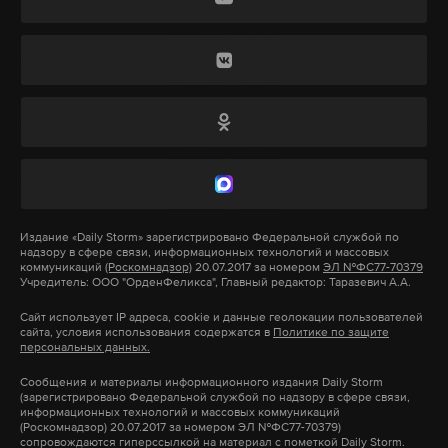
В январе 2017 года в Дамаске было подписано
ненависти либо вражды, а равно унижение
соглашение между Россией и Сирией о
человеческого достоинства», «Разбой»,
размещении российской авиации на аэродроме
«Умышленные уничтожение или повреждение
Хмеймим. Частью аэродрома и его объектами ВС
имущества» и «Хулиганство». Девятерых
РФ будут безвозмездно пользоваться в течение 49
сообщников по делу прокуратура просила лишить
лет.
свободы на сроки от трех лет и четырех месяцев до
десяти лет заключения.
Северо-восточные районы провинции Латакия
входят в зоны деэскалации, согласно
Издание
«Daily Storm»
зарегистрировано Федеральной службой по
По версии следствия, в 2012-2014 годах Тесак и
подписанному в мае 2017 года меморандуму. 24
надзору в сфере связи, информационных технологий и массовых
сообщники нападали на людей с дубинками,
коммуникаций
(Роскомнадзор)
20.07.2017 за номером
ЭЛ №ФС77-70379
июня российское военное командование в Сирии
Учредитель: ООО "ОрденФеликса", Главный редактор: Таразевич А.А.
электрошокерами и газовыми баллончиками,
и руководство провинции подписали соглашение
Сайт использует IP адреса, cookie и данные геолокации пользователей
избивали и обливали их краской. Действия
о прекращении огня.
сайта, условия использования содержатся в
Политике по защите
персональных данных.
совершались в рамках организованного
Фото: © twitter.com/Presidency_Sy
движения «Оккупай-наркофиляй» против
Сообщения и материалы информационного издания Daily Storm
(зарегистрировано Федеральной службой по надзору в сфере связи,
продавцов курительных смесей. Марцинкевича и
информационных технологий и массовых коммуникаций
(Роскомнадзор) 20.07.2017 за номером ЭЛ №ФС77-70379)
сообщников обвинили в восьми случаях
сопровождаются гиперссылкой на материал с пометкой Daily Storm.