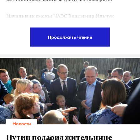
Начальник смены ЧАЭС Владимир Ильчук
рассказал о последствиях вирусной атаки на
станцию «Украинской правде».
Продолжить чтение
«Предварительная информация, что некоторые
компьютеры были заражены вирусом. Поэтому
как только эта хакерская атака началась, была
дана персональная команда компьютерным
рабочим в местах персонала компьютеры
отключить», — сообщил начальник смены.
Ильчук утверждает, что хакерская атака не
создала радиационной опасности. «Ухудшения
Новости
радиационной обстановки не произошло», –
добавил он. По его словам, пострадал только
Путин подарил жительнице