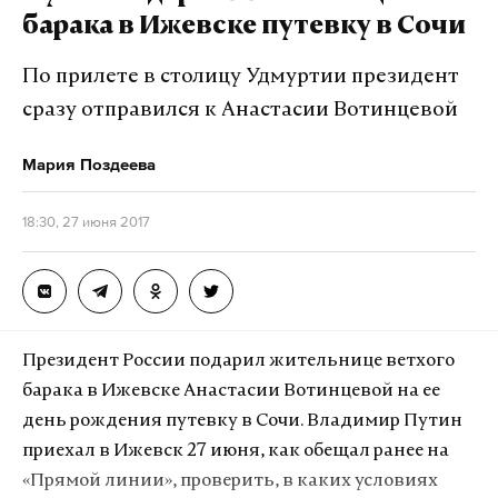
электронный документооборот. Впрочем, ЧАЭС
барака в Ижевске путевку в Сочи
пришлось перевести на ручной режим
радиационного мониторинга промышленных
По прилете в столицу Удмуртии президент
площадок.
сразу отправился к Анастасии Вотинцевой
Из-за хакерской атаки не работает сайт
Мария Поздеева
Государственного агентства Украины по
управлению зоной отчуждения. Но агентство
18:30, 27 июня 2017
успело сообщить, что «автоматическая система
контроля радиационной обстановки в зоне
отчуждения работает в обычном режиме».
Президент России подарил жительнице ветхого
Атаке вируса Petya 27 июня подверглись
барака в Ижевске Анастасии Вотинцевой на ее
крупнейшие компании в России и на Украине. В
день рождения путевку в Сочи. Владимир Путин
числе пострадавших «Роснефть», «Башнефть»,
приехал в Ижевск 27 июня, как обещал ранее на
сеть гипермаркетов «Ашан», банк «Хоум Кредит»,
«Прямой линии», проверить, в каких условиях
«Укрэнерго», «Киевэнерго», «Ощадбанк»,