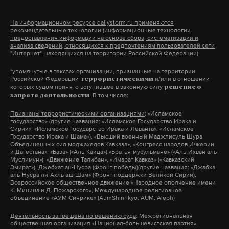
нападений, в результате одного из которых
пострадавший скончался.
На информационном ресурсе dailystorm.ru применяются
рекомендательные технологии (информационные технологии
предоставления информации на основе сбора, систематизации и
Возможных злоумышленников Тесак и компания
анализа сведений, относящихся к предпочтениям пользователей сети
"Интернет", находящихся на территории Российской Федерации)
находили в интернете и договаривались с ними о
*упомянутые в текстах организации, признанные на территории
встрече. Избиения жертв нападавшие записывали
Российской Федерации
и/или в отношении
террористическими
на камеру и выкладывали в Сеть.
которых судом принято вступившее в законную силу
решение о
. В том числе:
запрете деятельности
Признаны террористическими организациями
: «Исламское
Марцинкевичу 33 года, он окончил Колледж
государство» (другие названия: «Исламское Государство Ирака и
архитектуры и строительных искусств и два года
Сирии», «Исламское Государство Ирака и Леванта», «Исламское
Государство Ирака и Шама»), «Высший военный Маджлисуль Шура
обучался в Московском государственном
Объединенных сил моджахедов Кавказа», «Конгресс народов Ичкерии
и Дагестана», «База» («Аль-Каида»),«Братья-мусульмане» («Аль-Ихван аль-
строительном университете. Сначала он
Муслимун»), «Движение Талибан», «Имарат Кавказ» («Кавказский
Эмират»), Джебхат ан-Нусра (Фронт победы)(другие названия: «Джабха
присоединился к скинхедам из группировки
аль-Нусра ли-Ахль аш-Шам» (Фронт поддержки Великой Сирии),
Всероссийское общественное движение «Народное ополчение имени
«Русская цель», а позже — к Народной
К. Минина и Д. Пожарского», Международное религиозное
национальной партии. Известность в Сети Тесак
объединение «АУМ Синрике» (AumShinrikyo, AUM, Aleph)
получил благодаря сайту «Формат-18», на котором
Деятельность запрещена по решению суда
: Межрегиональная
общественная организация «Национал-большевистская партия»,
с 2005 года выкладывали видео с