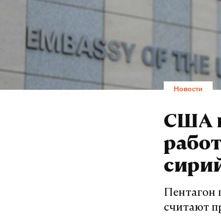
Новости
США 
работ
сири
Пентагон 
считают п