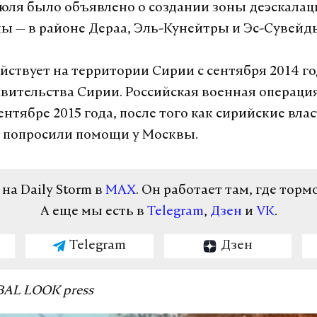
июля было объявлено о создании зоны деэскалац
ны — в районе Дераа, Эль-Кунейтры и Эс-Сувейд
йствует на территории Сирии с сентября 2014 го
авительства Сирии. Российская военная операци
ентябре 2015 года, после того как сирийские вла
 попросили помощи у Москвы.
а Daily Storm в
MAX
. Он работает там, где торм
А еще мы есть в
Telegram
,
Дзен
и
VK
.
Telegram
Дзен
BAL LOOK press