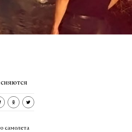
ясняются
го самолета