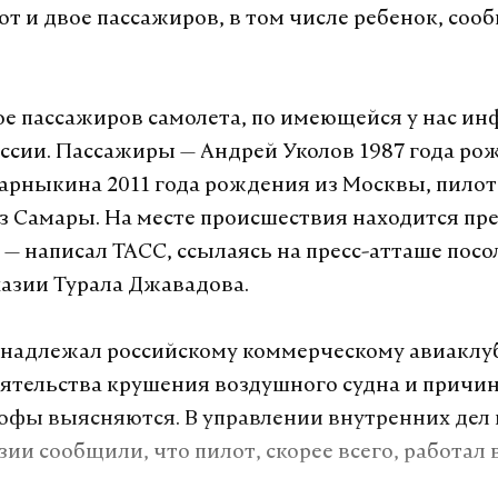
от и двое пассажиров, в том числе ребенок, со
ое пассажиров самолета, по имеющейся у нас ин
ссии. Пассажиры — Андрей Уколов 1987 года ро
арныкина 2011 года рождения из Москвы, пилот
з Самары. На месте происшествия находится пр
, — написал ТАСС, ссылаясь на пресс-атташе посо
хазии Турала Джавадова.
надлежал российскому коммерческому авиаклу
оятельства крушения воздушного судна и причи
офы выясняются. В управлении внутренних дел 
ии сообщили, что пилот, скорее всего, работал 