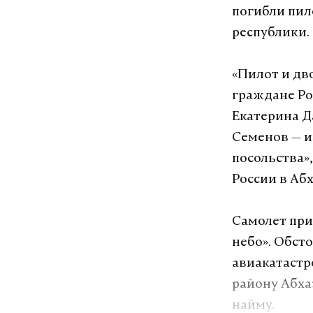
погибли пил
республики.
«Пилот и дв
граждане Ро
Екатерина Д
Семенов — и
посольства»
России в Аб
Самолет при
небо». Обст
авиакатастр
району Абхаз
найму.