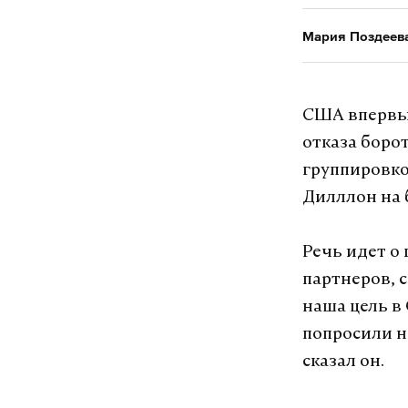
Мария Поздеев
США впервые
отказа боро
группировко
Дилллон на 
Речь идет о
партнеров, 
наша цель в 
попросили н
сказал он.