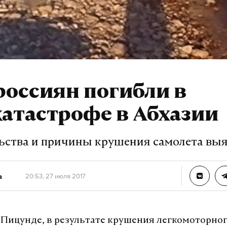
россиян погибли в
атастрофе в Абхазии
ьства и причины крушения самолета вы
а
20:53, 27 июля 2017
в Пицунде, в результате крушения легкомоторно