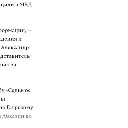
общили в МВД
формации, —
ждения и
 Александр
едставитель
льства
бу «Седьмое
ны
по Гагрскому
в Абхазии по