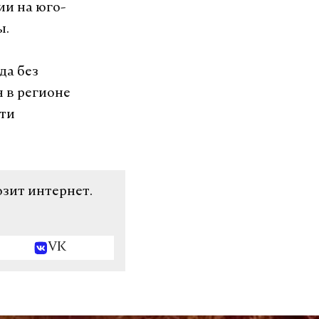
ии на юго-
ы.
да без
я в регионе
сти
озит интернет.
VK