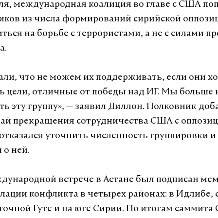
юля, международная коалиция во главе с США по
иков из числа формирований сирийской оппози
ться на борьбе с террористами, а не с силами п
а.
али, что не можем их поддерживать, если они х
ь цели, отличные от победы над ИГ. Мы больше 
ь эту группу», — заявил Диллон. Полковник доба
чай прекращения сотрудничества США с оппози
 отказался уточнить численность группировки и
 о ней.
ждународной встрече в Астане был подписан ме
алации конфликта в четырех районах: в Идлибе, 
точной Гуте и на юге Сирии. По итогам саммита 