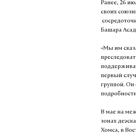
Ранее, 26 и
своих союзн
сосредоточи
Башара Асад
«Мы им сказ
преследоват
поддерживат
первый слу
группой. Он
подробности
В мае на ме
зонах деэск
Хомса, в Вос