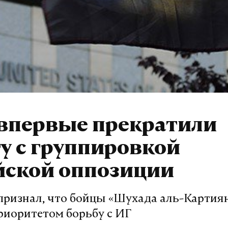
впервые прекратили
у с группировкой
йской оппозиции
признал, что бойцы «Шухада аль-Картиян
риоритетом борьбу с ИГ