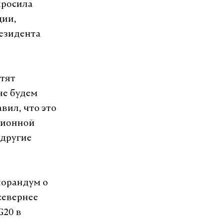
просила
ции,
резидента
отят
не будем
вил, что это
ционной
 другие
морандум о
севернее
G20 в