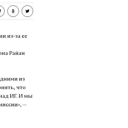
и из-за ее
она Райан
одними из
онять, что
над ИГ. И мы
иссии», —