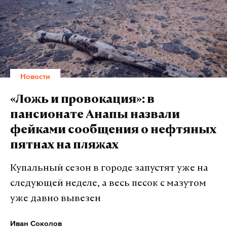
Токаев назвал переговоры в узком составе
успешными и заявил, что отношения между
странами развиваются во всех без исключения
сферах, служа образцовым примером
Новости
межгосударственных связей. Он подчеркнул, что
Россия и Казахстан являются «друзьями и
«Ложь и провокация»: в
братьями», у которых много общего, и
пансионате Анапы назвали
поблагодарил Путина за визит. Токаев также
фейками сообщения о нефтяных
отметил, что между странами не существует
пятнах на пляжах
спорных вопросов.
Купальный сезон в городе запустят уже на
Товарооборот и инвестиции
следующей неделе, а весь песок с мазутом
уже давно вывезен
Путин указал, что Россия является одним из
ключевых торгово-экономических партнеров
Иван Соколов