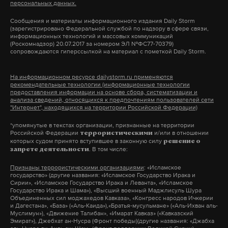
Макс
Telegram
персональных данных.
Военное сотрудничество и безопасность
Сообщения и материалы информационного издания Daily Storm
Дзен
VK
(зарегистрировано Федеральной службой по надзору в сфере связи,
информационных технологий и массовых коммуникаций
Путин подчеркнул, что военное сотрудничество
(Роскомнадзор) 20.07.2017 за номером ЭЛ №ФС77-70379)
сопровождаются гиперссылкой на материал с пометкой Daily Storm.
России и Казахстана является серьезным
фактором укрепления стабильности и
На информационном ресурсе dailystorm.ru применяются
безопасности в регионе.
рекомендательные технологии (информационные технологии
предоставления информации на основе сбора, систематизации и
Погребены под морским
анализа сведений, относящихся к предпочтениям пользователей сети
"Интернет", находящихся на территории Российской Федерации)
саркофагом: почему до сих
Гуманитарные связи и образование
пор не подняли обломки
*упомянутые в текстах организации, признанные на территории
Российской Федерации
и/или в отношении
террористическими
печально известных
Российский лидер указал, что молодые люди из
которых судом принято вступившее в законную силу
решение о
танкеров «Волгонефть»
. В том числе:
России работают и учатся в Казахстане, а тысячи
запрете деятельности
казахстанцев получают образование в российских
Что стало с кораблями спустя почти два
Признаны террористическими организациями
: «Исламское
государство» (другие названия: «Исламское Государство Ирака и
года после крушения в Керченском
учебных заведениях. Путин поблагодарил
Сирии», «Исламское Государство Ирака и Леванта», «Исламское
проливе
Государство Ирака и Шама»), «Высший военный Маджлисуль Шура
Токаева за внимание к работе с талантливыми
Объединенных сил моджахедов Кавказа», «Конгресс народов Ичкерии
20 мая 2026
детьми по линии образовательного центра
и Дагестана», «База» («Аль-Каида»),«Братья-мусульмане» («Аль-Ихван аль-
Муслимун»), «Движение Талибан», «Имарат Кавказ» («Кавказский
«Сириус».
Эмират»), Джебхат ан-Нусра (Фронт победы)(другие названия: «Джабха