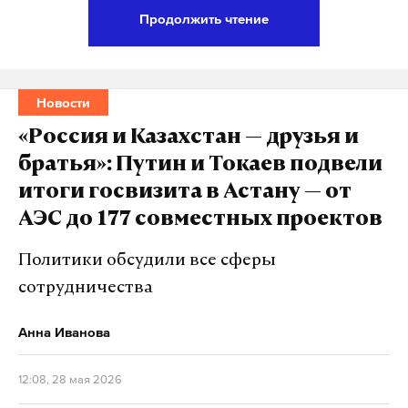
Продолжить чтение
Он отметил, что блок последовательно
наращивает военный потенциал на восточном
фланге, поддерживает высокую интенсивность
Новости
разведывательной и учебно-тренировочной
деятельности.
«Россия и Казахстан — друзья и
братья»: Путин и Токаев подвели
Кроме того, НАТО также модернизирует
итоги госвизита в Астану — от
имеющуюся и создает новую инфраструктуру.
АЭС до 177 совместных проектов
Политики обсудили все сферы
Подпишитесь на Daily Storm в
MAX
. Он
сотрудничества
работает там, где тормозит интернет.
А еще мы есть в
Telegram
,
Дзен
и
VK
.
Анна Иванова
Макс
Telegram
12:08, 28 мая 2026