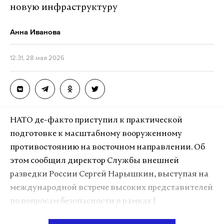
папку «со списком фамилий» и утверждает, что
новую инфраструктуру
недоброжелатели предлагают ему деньги, чтобы
он не обнародовал эту информацию.
Анна Иванова
12:31, 28 мая 2026
Подпишитесь на Daily Storm в
MAX
. Он
работает там, где тормозит интернет.
А еще мы есть в
Telegram
,
Дзен
и
VK
.
Макс
Telegram
НАТО де-факто приступил к практической
подготовке к масштабному вооруженному
Дзен
VK
противостоянию на восточном направлении. Об
этом сообщил директор Службы внешней
shaman
клип
иноагент
#
#
#
разведки России Сергей Нарышкин, выступая на
международной встрече высоких представителей
по вопросам безопасности в рамках I
Международного форума под эгидой Совбеза РФ.