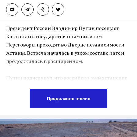
Дзен
VK
война с нато
разведка
нарышкин
#
#
#
Президент России Владимир Путин посещает
Казахстан с государственным визитом.
Переговоры проходят во Дворце независимости
Астаны. Встреча началась в узком составе, затем
продолжилась в расширенном.
Путин подчеркнул, что российско-казахстанские
отношения находятся на подъеме и динамично
развиваются на принципах равноправия и
Продолжить чтение
взаимного уважения. В ходе прошлогоднего
визита Токаева в Москву стороны
зафиксировали, что двусторонние отношения
вышли на уровень всеобъемлющего
стратегического партнерства и союзничества.