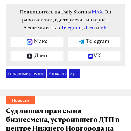
Подпишитесь на Daily Storm в
MAX
. Он
работает там, где тормозит интернет.
А еще мы есть в
Telegram
,
Дзен
и
VK
.
Макс
Telegram
Дзен
VK
владимир путин
токаев
рф
#
#
#
Новости
Суд лишил прав сына
бизнесмена, устроившего ДТП в
центре Нижнего Новгорода на