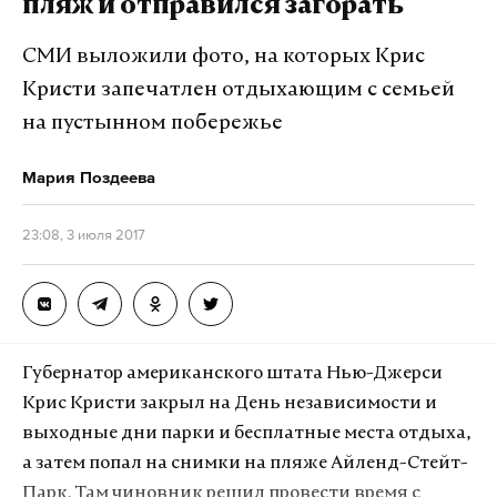
пляж и отправился загорать
Следить за интернет-магазинами спиртного
СМИ выложили фото, на которых Крис
планируется обязать Росалкогольрегулирование.
Кристи запечатлен отдыхающим с семьей
Всех онлайн-продавцов, имеющих лицензии на
на пустынном побережье
торговлю алкогольной продукцией, включат в
специальную доменную зону ЕГАИС.
Мария Поздеева
Минкомсвязи сможет автоматически
блокировать нелегальные сайты вне этой
23:08, 3 июля 2017
доменной зоны.
«Будет жесткая привязка интернет-адреса к
лицензии, то есть один интернет-адрес на одну
Губернатор американского штата Нью-Джерси
лицензию», — пояснили в Минфине.
Крис Кристи закрыл на День независимости и
выходные дни парки и бесплатные места отдыха,
Внести законопроект в Госдуму и начать торговлю
а затем попал на снимки на пляже Айленд-Стейт-
ведомство планирует к концу 2017 года. На 1 июля
Парк. Там чиновник решил провести время с