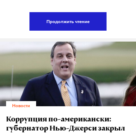
Для начала на интернет-витрины будут
выставлены пиво и вина с защищенными
Продолжить чтение
географическими указаниями и
наименованиями места происхождения. В случае
удачного прохождения первого этапа проекта в
продажу поступят и другие спиртные напитки.
В Минфине подчеркивают, что новая форма
реализации алкоголя будет подчиняться закону о
регулировании спиртосодержащей продукции.
Это значит, что в ночное время законно
приобрести горячительное не удастся даже через
Новости
интернет. Совершеннолетие также останется
обязательным условием покупки.
Факт
Коррупция по-американски:
приобретения будет подтверждаться погашением
губернатор Нью-Джерси закрыл
акцизной марки с помощью онлайн-сканера.