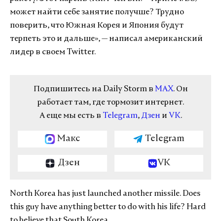
может найти себе занятие получше? Трудно
поверить, что Южная Корея и Япония будут
терпеть это и дальше», — написал американский
лидер в своем Twitter.
Подпишитесь на Daily Storm в
MAX
. Он
работает там, где тормозит интернет.
А еще мы есть в
Telegram
,
Дзен
и
VK
.
Макс
Telegram
Дзен
VK
North Korea has just launched another missile. Does
this guy have anything better to do with his life? Hard
to believe that South Korea.....