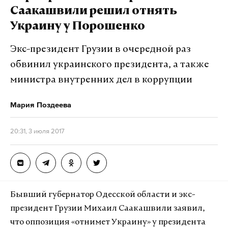
работает там, где тормозит интернет.
интернете уже вносили на рассмотрение в
Саакашвили решил отнять
А еще мы есть в
Telegram
,
Дзен
и
VK
.
Госдуму. В марте 2016 года со своими поправками
Украину у Порошенко
в законодательство выступил заместитель
Макс
Telegram
председателя комитета Госдумы по
Экс-президент Грузии в очередной раз
экономической политике Виктор Звагельский.
Дзен
VK
обвинил украинского президента, а также
министра внутренних дел в коррупции
Подпишитесь на Daily Storm в
MAX
. Он
Мария Поздеева
работает там, где тормозит интернет.
А еще мы есть в
Telegram
,
Дзен
и
VK
.
20:31, 3 июля 2017
Макс
Telegram
Дзен
VK
Бывший губернатор Одесской области и экс-
Фото: © GLOBAL LOOK press/Alfred Schauhuber
президент Грузии Михаил Саакашвили заявил,
что оппозиция «отнимет Украину» у президента
После того как фото были обнародованы, пресс-