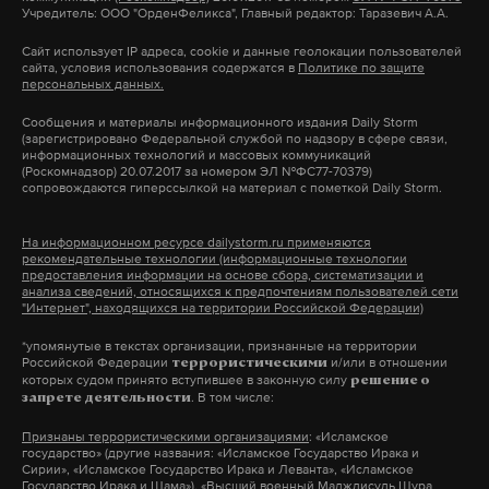
8 декабря 1987 г
Учредитель: ООО "ОрденФеликса", Главный редактор: Таразевич А.А.
непопулярных групп, не вызывающих интерес у
Михаил Горбачёв и Рональд Рейган подписывают
молодежи, не добавляют оптимизма. Они смотрят
Сайт использует IP адреса, cookie и данные геолокации пользователей
в Вашингтоне бессрочный Договор о ликвидации
сайта, условия использования содержатся в
Политике по защите
на другие города, идущие в ногу со временем, и
персональных данных.
ракет средней и малой дальности.
принимают решение о переезде, расценивая
pic.twitter.com/j5KsRxk1Xq
Сообщения и материалы информационного издания Daily Storm
совокупность факторов», — уверен Стручаев.
(зарегистрировано Федеральной службой по надзору в сфере связи,
— Карточный Домик (@WhiteHouseCards)
8
информационных технологий и массовых коммуникаций
(Роскомнадзор) 20.07.2017 за номером ЭЛ №ФС77-70379)
декабря 2016 г.
сопровождаются гиперссылкой на материал с пометкой Daily Storm.
Ранее, в середине июня, Горбачев сообщил, что
На информационном ресурсе dailystorm.ru применяются
рекомендательные технологии (информационные технологии
удивлен заявлению Владимира Путина о том, что
предоставления информации на основе сбора, систематизации и
анализа сведений, относящихся к предпочтениям пользователей сети
отсутствие гарантий нерасширения НАТО на
"Интернет", находящихся на территории Российской Федерации)
Восток — это ошибка Горбачева. Подписать
*упомянутые в текстах организации, признанные на территории
договор о запрете расширения НАТО в конце 80-х
Российской Федерации
и/или в отношении
террористическими
которых судом принято вступившее в законную силу
— начале 90-х «было юридически невозможно»,
решение о
. В том числе:
запрете деятельности
пояснил он, поскольку до 1991 года Советский
Признаны террористическими организациями
: «Исламское
Союз входил в состав военно-политической
государство» (другие названия: «Исламское Государство Ирака и
Организации Варшавского договора. Горбачев
Сирии», «Исламское Государство Ирака и Леванта», «Исламское
Государство Ирака и Шама»), «Высший военный Маджлисуль Шура