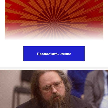
Продолжить чтение
Россия и Украина впервые провели обмен
передачами и письмами для военнопленных от
родственников. Об этом 22 декабря в своем
Telegram-канале сообщила уполномоченная по
правам человека в РФ Татьяна Москалькова.
Обмен
прошел
на границе двух стран по взаимной
договоренности с уполномоченным Верховной