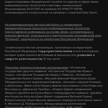
(зарегистрировано Федеральной службой по надзору в сфере связи,
информационных технологий и массовых коммуникаций
Макс
Telegram
(Роскомнадзор) 20.07.2017 за номером ЭЛ №ФС77-70379)
сопровождаются гиперссылкой на материал с пометкой Daily Storm.
Дзен
VK
Автор «Ночного дозора»
На информационном ресурсе dailystorm.ru применяются
рекомендательные технологии (информационные технологии
уверен, что иноагент Быков
предоставления информации на основе сбора, систематизации и
рпц
иноагент
кураев
рф
#
#
#
#
анализа сведений, относящихся к предпочтениям пользователей сети
должен быть признан
"Интернет", находящихся на территории Российской Федерации)
пособником терроризма
*упомянутые в текстах организации, признанные на территории
Ранее в этот список включили включили
Российской Федерации
и/или в отношении
террористическими
которых судом принято вступившее в законную силу
Бориса Акунина
решение о
. В том числе:
запрете деятельности
20 декабря 2023
Признаны террористическими организациями
: «Исламское
государство» (другие названия: «Исламское Государство Ирака и
Сирии», «Исламское Государство Ирака и Леванта», «Исламское
Государство Ирака и Шама»), «Высший военный Маджлисуль Шура
Объединенных сил моджахедов Кавказа», «Конгресс народов Ичкерии
и Дагестана», «База» («Аль-Каида»),«Братья-мусульмане» («Аль-Ихван аль-
минюст
иноагент
кураев
иностранный агент
Муслимун»), «Движение Талибан», «Имарат Кавказ» («Кавказский
#
#
#
#
Эмират»), Джебхат ан-Нусра (Фронт победы)(другие названия: «Джабха
аль-Нусра ли-Ахль аш-Шам» (Фронт поддержки Великой Сирии),
Всероссийское общественное движение «Народное ополчение имени
К. Минина и Д. Пожарского», Международное религиозное
объединение «АУМ Синрике» (AumShinrikyo, AUM, Aleph)