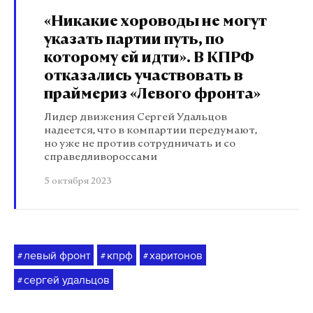
«Никакие хороводы не могут
указать партии путь, по
которому ей идти». В КПРФ
отказались участвовать в
праймериз «Левого фронта»
Лидер движения Сергей Удальцов
надеется, что в компартии передумают,
но уже не против сотрудничать и со
справедливороссами
5 октября 2023
левый фронт
кпрф
харитонов
#
#
#
сергей удальцов
#