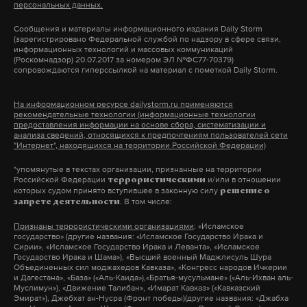
персональных данных.
Сообщения и материалы информационного издания Daily Storm
(зарегистрировано Федеральной службой по надзору в сфере связи,
информационных технологий и массовых коммуникаций
(Роскомнадзор) 20.07.2017 за номером ЭЛ №ФС77-70379)
📝 Ещё одно новое развлечение на морском побережье,
сопровождаются гиперссылкой на материал с пометкой Daily Storm.
теперь уже Анапа на связи. Из серии: жил был
маленький крокодильчик, у одного дяденьки, который
На информационном ресурсе dailystorm.ru применяются
рекомендательные технологии (информационные технологии
любил фотографировать и дяденька не знал, что
предоставления информации на основе сбора, систематизации и
анализа сведений, относящихся к предпочтениям пользователей сети
крокодилы растут, думал ну это только в фильмах - так
"Интернет", находящихся на территории Российской Федерации)
оказывается он вырос/вымохал и тут пошли мысли, что
*упомянутые в текстах организации, признанные на территории
же с ним делать то? Хм.. , а если сделать поводок и по
Российской Федерации
и/или в отношении
террористическими
которых судом принято вступившее в законную силу
решение о
воде водить и не жарко ему и весело ребятишкам еще и
. В том числе:
запрете деятельности
деньги платят - черт побери , Карл ты гений. Спокойной
Признаны террористическими организациями
: «Исламское
ночи, КМВ и черноморское побережье. Когда нибудь
государство» (другие названия: «Исламское Государство Ирака и
Сирии», «Исламское Государство Ирака и Леванта», «Исламское
настанет день, когда проголодавшейся крокодил, ну это
Государство Ирака и Шама»), «Высший военный Маджлисуль Шура
Объединенных сил моджахедов Кавказа», «Конгресс народов Ичкерии
уже совсем другая история. #кмв #kmvofficial #анапа
и Дагестана», «База» («Аль-Каида»),«Братья-мусульмане» («Аль-Ихван аль-
#крокодил Спрос рождает предложения. Если бы никто
Муслимун»), «Движение Талибан», «Имарат Кавказ» («Кавказский
Эмират»), Джебхат ан-Нусра (Фронт победы)(другие названия: «Джабха
не обращал внимание и не платил деньги вот за это, не