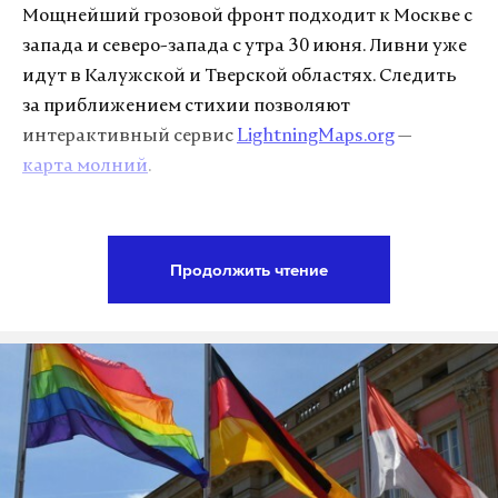
Мощнейший грозовой фронт подходит к Москве с
запада и северо-запада с утра 30 июня. Ливни уже
идут в Калужской и Тверской областях. Следить
за приближением стихии позволяют
интерактивный сервис
LightningMaps.org
—
карта молний
.
Подпишитесь на Daily Storm в
MAX
. Он
Продолжить чтение
работает там, где тормозит интернет.
А еще мы есть в
Telegram
,
Дзен
и
VK
.
Макс
Telegram
Дзен
VK