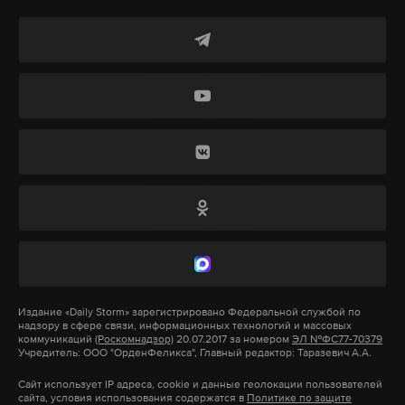
Макс
Telegram
Дзен
VK
Дзен
VK
Фото: © GLOBAL LOOK press/Bernd Settnik
Издание
«Daily Storm»
зарегистрировано Федеральной службой по
надзору в сфере связи, информационных технологий и массовых
коммуникаций
(Роскомнадзор)
20.07.2017 за номером
ЭЛ №ФС77-70379
Учредитель: ООО "ОрденФеликса", Главный редактор: Таразевич А.А.
Сайт использует IP адреса, cookie и данные геолокации пользователей
сайта, условия использования содержатся в
Политике по защите