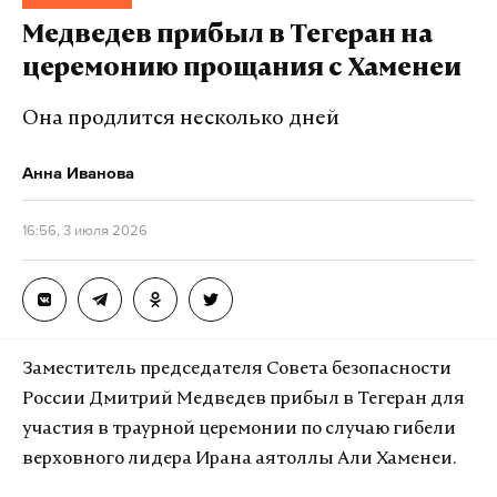
законопроект об увеличении страхового
4 июля
сша
трамп
владимир познер
Медведев прибыл в Тегеран на
#
#
#
#
покрытия по долгосрочным вкладам с 1,4 до 2
церемонию прощания с Хаменеи
майкл бом
день независимости
#
#
миллиона рублей.
Она продлится несколько дней
Подпишитесь на Daily Storm в
MAX
. Он
Анна Иванова
работает там, где тормозит интернет.
16:56, 3 июля 2026
А еще мы есть в
Telegram
,
Дзен
и
VK
.
Макс
Telegram
Дзен
VK
Заместитель председателя Совета безопасности
России Дмитрий Медведев прибыл в Тегеран для
вклады
центробанк
деньги
#
#
#
участия в траурной церемонии по случаю гибели
верховного лидера Ирана аятоллы Али Хаменеи.