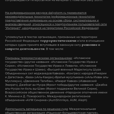
сопровождаются гиперссылкой на материал с пометкой Daily Storm.
На информационном ресурсе dailystorm.ru применяются
рекомендательные технологии (информационные технологии
предоставления информации на основе сбора, систематизации и
анализа сведений, относящихся к предпочтениям пользователей сети
"Интернет", находящихся на территории Российской Федерации)
*упомянутые в текстах организации, признанные на территории
Российской Федерации
и/или в отношении
террористическими
которых судом принято вступившее в законную силу
решение о
. В том числе:
запрете деятельности
Признаны террористическими организациями
: «Исламское
государство» (другие названия: «Исламское Государство Ирака и
Сирии», «Исламское Государство Ирака и Леванта», «Исламское
Государство Ирака и Шама»), «Высший военный Маджлисуль Шура
Объединенных сил моджахедов Кавказа», «Конгресс народов Ичкерии
и Дагестана», «База» («Аль-Каида»),«Братья-мусульмане» («Аль-Ихван аль-
Муслимун»), «Движение Талибан», «Имарат Кавказ» («Кавказский
Эмират»), Джебхат ан-Нусра (Фронт победы)(другие названия: «Джабха
аль-Нусра ли-Ахль аш-Шам» (Фронт поддержки Великой Сирии),
Всероссийское общественное движение «Народное ополчение имени
К. Минина и Д. Пожарского», Международное религиозное
объединение «АУМ Синрике» (AumShinrikyo, AUM, Aleph)
Деятельность запрещена по решению суда
: Межрегиональная
общественная организация «Национал-большевистская партия»,