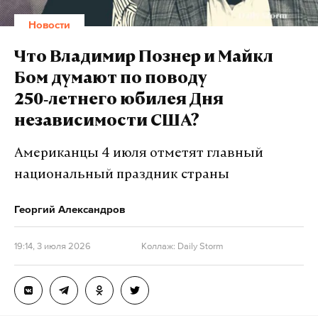
возобновили.
Новости
Что Владимир Познер и Майкл
Подпишитесь на Daily Storm в
MAX
. Он
Бом думают по поводу
работает там, где тормозит интернет.
250‑летнего юбилея Дня
А еще мы есть в
Telegram
,
Дзен
и
VK
.
независимости США?
Макс
Telegram
Американцы 4 июля отметят главный
Дзен
VK
национальный праздник страны
Георгий Александров
бензин
топливо
дефицит
#
#
#
19:14, 3 июля 2026
Коллаж: Daily Storm