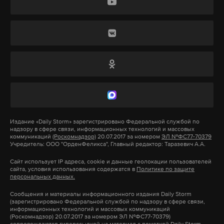
работает там, где тормозит интернет.
А еще мы есть в
Telegram
,
Дзен
и
VK
.
Макс
Telegram
Дзен
VK
аятолла али хаменеи
похороны
#
#
дмитрий медведев
Издание
#
«Daily Storm»
зарегистрировано Федеральной службой по
надзору в сфере связи, информационных технологий и массовых
коммуникаций
(Роскомнадзор)
20.07.2017 за номером
ЭЛ №ФС77-70379
Учредитель: ООО "ОрденФеликса", Главный редактор: Таразевич А.А.
Сайт использует IP адреса, cookie и данные геолокации пользователей
сайта, условия использования содержатся в
Политике по защите
персональных данных.
Сообщения и материалы информационного издания Daily Storm
(зарегистрировано Федеральной службой по надзору в сфере связи,
информационных технологий и массовых коммуникаций
(Роскомнадзор) 20.07.2017 за номером ЭЛ №ФС77-70379)