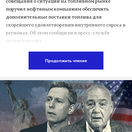
совещания о ситуации на топливном рынке
поручил нефтяным компаниям обеспечить
дополнительные поставки топлива для
скорейшего удовлетворения внутреннего спроса в
регионах. Об этом сообщили в пресс-службе
правительства.
Основное внимание уделили Иркутской области
Продолжить чтение
и Забайкальскому краю, где сохраняется
напряженная обстановка с топливообеспечением.
Главы субъектов доложили о запасах, поставках и
принимаемых мерах.
Ранее сообщалось, что б
ензин в Новороссийске
закончился. Свободный отпуск топлива на
автозаправочных станциях полностью
приостанавливали, однако позже его