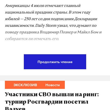
Американцы 4 июля отмечают главный
национальный праздник страны. В этом году
юбилей — 250 лет со дня подписания Декларации
независимости. Daily Storm узнал, что думают по
поводу праздника Владимир Познер и Майкл Бом и
собираются ли отмечать его.
У знаменитого журналиста Познера есть
российское, французское и американское
Продолжить чтение
гражданство, но он не чувствует, что Штаты — его
родина.
ЭКСКЛЮЗИВ
Новости
«Я не родился в Америке. Хотя я там провел много
лет, но это не моя родина. Поэтому я к этому
Участники СВО вышли на ринг:
празднику отношусь, как вам сказать, вполне
турнир Росгвардии посетил
хорошо, но все-таки не как к собственному
Валуев