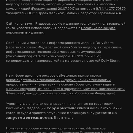
журналистам, что отсутствие Дмитрия в
надзору в сфере связи, информационных технологий и массовых
году Леонтьев начал петь в хоре в ивановском
коммуникаций
(Роскомнадзор)
20.07.2017 за номером
ЭЛ №ФС77-70379
телепроектах объясняется занятостью артиста.
Учредитель: ООО "ОрденФеликса", Главный редактор: Таразевич А.А.
Юрьевце. Через два года он поступил в Воркуте на
«Когда практически все развлекательные
филиал Ленинградского горного института
Сайт использует IP адреса, cookie и данные геолокации пользователей
проекты были закрыты, Дима спросил: «Мы
сайта, условия использования содержатся в
Политике по защите
имени Плеханова, но не окончил его. Параллельно
персональных данных.
уволены или это отпуск?» Однозначного
занимался вокалом, участвовал в
ответа не было, и он согласился сниматься
Сообщения и материалы информационного издания Daily Storm
художественной самодеятельности.
(зарегистрировано Федеральной службой по надзору в сфере связи,
сразу в четырех фильмах. Потом всех стали
информационных технологий и массовых коммуникаций
(Роскомнадзор) 20.07.2017 за номером ЭЛ №ФС77-70379)
возвращать, а Дмитрий просто занят и уже не
сопровождаются гиперссылкой на материал с пометкой Daily Storm.
В 1971 году занял второе мecтo нa peгиoнaльнoм
может нарушить контракт»
, — отмечал
кoнкуpce «Пecня — 71» c композицией «Кapнaвaл».
Рогожин.
На информационном ресурсе dailystorm.ru применяются
На следующий год
выступил
со своим первым
рекомендательные технологии (информационные технологии
предоставления информации на основе сбора, систематизации и
сольным концертом. В 1973-1978 годах Леонтьев
анализа сведений, относящихся к предпочтениям пользователей сети
Нагиев также ранее отказался быть ведущим на
"Интернет", находящихся на территории Российской Федерации)
был солистом Сыктывкарской филармонии, с
вручении премии «МУЗ-ТВ». В апреле прошлого
1979-го по 1983 год — Горьковской филармонии. С
*упомянутые в текстах организации, признанные на территории
года актер в интервью мужскому журналу Men
Российской Федерации
и/или в отношении
террористическими
1980 года певец начал выступать с сольными
которых судом принято вступившее в законную силу
Today признавался, что увлекся бегом и может
решение о
. В том числе:
запрете деятельности
концертами.
преодолеть дистанцию в 10 километров за 46
Признаны террористическими организациями
: «Исламское
минут.
государство» (другие названия: «Исламское Государство Ирака и