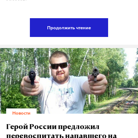
pic.twitter.com/kQU8vwVSOW
— Michael King (@mhking)
2 августа 2017 г.
Новые санкции определяют максимальный
объем инвестиций в нефтегазовые проекты
Продолжить чтение
России и сроки предоставления кредитов
нефтяным компаниям и банкам, а также
предусматривают введение персональных
ограничений. По мнению США, меры коснутся
лиц, причастных к кибератакам на американские
госорганы, к коррупции и нарушению прав
человека, лиц, подозреваемых Вашингтоном в
связях с российской разведкой и оборонным
сектором. В документе упомянуты люди, которые,
Фото: ©
twitter.com/DPet_KARE11News
как считают США, оказывают материальную и
Новости
технологическую помощь в вооружении
правительственных сил Сирии.
Герой России предложил
перевоспитать напавшего на