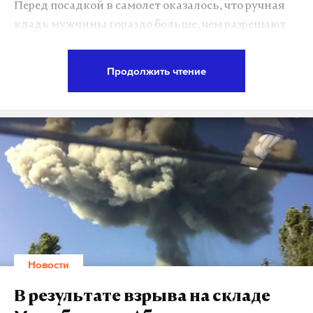
Перед посадкой в самолет оказалось, что ручная
кладь мужчины гораздо больше, чем разрешают
правила компании-перевозчика. Вместо того
чтобы дождаться представителя компании и
Продолжить чтение
решить возникшую проблему, пассажир
растолкал работников аэропорта и проследовал
на борт.
Источник Daily Storm сообщает, что сотрудникам
службы организации пассажирских перевозок
пришлось вызвать полицию в салон самолета.
Старший бортпроводник и полицейские долго
уговаривали мужчину, прежде чем он согласился
сдать свою большую сумку в багаж. Это оказалось
Новости
не так сложно, тем более что норма бесплатного
провоза багажа авиакомпании позволила
В результате взрыва на складе
пассажиру не доплачивать за эту услугу.