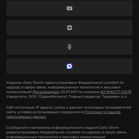
ВДВ проводит просветительские встречи, чтобы
Конгрессом в спешке, поэтому в нем есть «явно
донести: День ВДВ — это праздник, он не должен
неконституционные положения». Как пишет
ассоциироваться с распитием алкоголя.
Bloomberg, Трамп добавил к документам
заявление, в котором указал, что законопроект
должен соответствовать конституции
Подпишитесь на Daily Storm в
MAX
. Он
государства.
работает там, где тормозит интернет.
А еще мы есть в
Telegram
,
Дзен
и
VK
.
Принятый пакет санкций ограничивает
Макс
Telegram
полномочия президента США. Трамп не сможет
самостоятельным решением отменить или
Издание
«Daily Storm»
зарегистрировано Федеральной службой по
Дзен
VK
надзору в сфере связи, информационных технологий и массовых
смягчить антироссийские санкции. Для этого ему
коммуникаций
(Роскомнадзор)
20.07.2017 за номером
ЭЛ №ФС77-70379
Учредитель: ООО "ОрденФеликса", Главный редактор: Таразевич А.А.
придется выступить перед Конгрессом с
докладом, объясняющим цели и последствия
Сайт использует IP адреса, cookie и данные геолокации пользователей
сайта, условия использования содержатся в
Политике по защите
отмены ограничений в отношении России,
персональных данных.
отдельных юридических или физических лиц.
Сообщения и материалы информационного издания Daily Storm
(зарегистрировано Федеральной службой по надзору в сфере связи,
информационных технологий и массовых коммуникаций