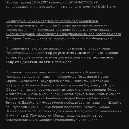
Американские юристы нашли в законопроекте
(Роскомнадзор) 20.07.2017 за номером ЭЛ №ФС77-70379)
сопровождаются гиперссылкой на материал с пометкой Daily Storm.
«лазейку» для президента. В утвержденной версии
документа указано, что правительство может
На информационном ресурсе dailystorm.ru применяются
выпустить разрешение на одну транзакцию или
рекомендательные технологии (информационные технологии
предоставления информации на основе сбора, систематизации и
комплекс сделок для страны, компаний или
анализа сведений, относящихся к предпочтениям пользователей сети
"Интернет", находящихся на территории Российской Федерации)
Фото: © ok.ru/
Афганский ветер Скорпион
физических лиц, попавших под действие
санкций. Это допустимо в случае, если «не вносит
*упомянутые в текстах организации, признанные на территории
Российской Федерации
и/или в отношении
террористическими
«У Воздушно-десантных войск больше лучших
существенного изменения во внешнюю политику
которых судом принято вступившее в законную силу
решение о
. В том числе:
запрете деятельности
традиций, чем то, что пытались представить:
Соединенных Штатов по отношению к
десантник обязательно пьяный, обязательно
Российской Федерации». Юристы считают, что
Признаны террористическими организациями
: «Исламское
государство» (другие названия: «Исламское Государство Ирака и
лежащий головой в воде или разбивающий
таким образом Трамп сможет изменять
Сирии», «Исламское Государство Ирака и Леванта», «Исламское
Государство Ирака и Шама»), «Высший военный Маджлисуль Шура
головой палатки с арбузами. Этого уже давно нет.
антироссийские санкции, выдавая генеральные
Объединенных сил моджахедов Кавказа», «Конгресс народов Ичкерии
Наша работа — и с ветеранами, и с детьми, и с
и Дагестана», «База» («Аль-Каида»),«Братья-мусульмане» («Аль-Ихван аль-
и локальные лицензии. С этим мнением согласны
Муслимун»), «Движение Талибан», «Имарат Кавказ» («Кавказский
теми, кто служит в Воздушно-десантных войсках.
не все: другие юристы уверены, что выдача
Эмират»), Джебхат ан-Нусра (Фронт победы)(другие названия: «Джабха
аль-Нусра ли-Ахль аш-Шам» (Фронт поддержки Великой Сирии),
Мы часто встречаемся и рассказываем, что
генеральной лицензии российской организации,
Всероссийское общественное движение «Народное ополчение имени
К. Минина и Д. Пожарского», Международное религиозное
ассоциировать с ВДВ нужно их победы, их
попавшей под санкции, не может не влиять на
объединение «АУМ Синрике» (AumShinrikyo, AUM, Aleph)
подвиги. У нас достаточно десантников – Героев
внешнюю политику США в отношении России.