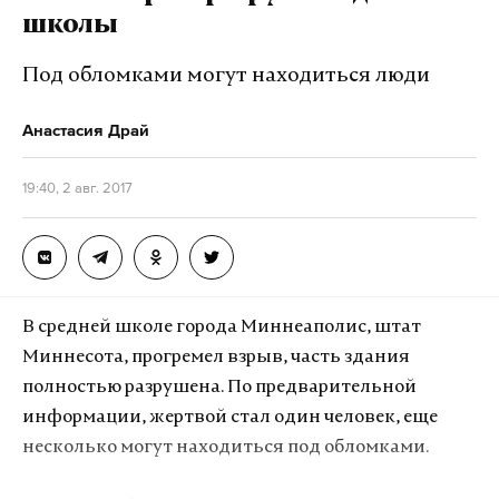
школы
Подпишитесь на Daily Storm в
MAX
. Он
работает там, где тормозит интернет.
Под обломками могут находиться люди
А еще мы есть в
Telegram
,
Дзен
и
VK
.
Анастасия Драй
Макс
Telegram
19:40, 2 авг. 2017
Дзен
VK
Фото: ©
twitter.com/livekuban_info
В средней школе города Миннеаполис, штат
Миннесота, прогремел взрыв, часть здания
полностью разрушена. По предварительной
информации, жертвой стал один человек, еще
несколько могут находиться под обломками.