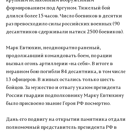
крупным незаконным вооруженным
формированием под Аргуном. Тяжелый бой
длился более 15 часов. Число боевиков в десятки
раз превосходило силы российских военных (90
десантников сдерживали натиск 2500 боевиков).
Марк Евтюхин, неоднократно раненый,
продолжавший командовать боем, по рации
вызвал огонь артиллерии «на себя». В итоге в
неравном бою погибли 84 десантника, в том числе
13 офицеров. В живых остались только шесть
бойцов. За мужество и отвагу указом президента
России гвардии подполковнику Марку Евтюхину
было присвоено звание Героя РФ посмертно.
Дань его подвигу на открытии памятника отдали
полномочный представитель президента РФ в