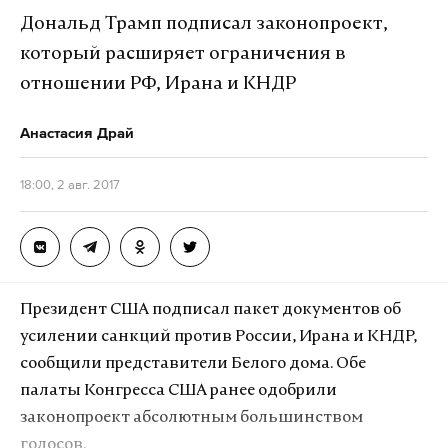
Дональд Трамп подписал законопроект,
BREAKING NEWS: Roof of elementary school in
который расширяет ограничения в
Minneapolis partially collapses after explosion.
отношении РФ, Ирана и КНДР
pic.twitter.com/Tirv2ODdhC
— Social Life In LA (@SocialLifeLA)
2 августа
Анастасия Драй
2017 г.
18:00, 2 авг. 2017
#BREAKING
: A school collapsed in Minneapolis after
an explosion. Officials say ruptured gas line caused the
explosion. LIVE UPDATES ON TV
pic.twitter.com/hFevhsYDY4
— ABC13 Houston (@abc13houston)
2 августа
Президент США подписал пакет документов об
2017 г.
усилении санкций против России, Ирана и КНДР,
сообщили представители Белого дома. Обе
#BREAKING
Explosion and building collapse at school
палаты Конгресса США ранее одобрили
in Minneapolis; Rescues underway - Watch LIVE:
законопроект абсолютным большинством
https://t.co/mhAqjcEsqJ
голосов.