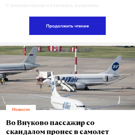
С инициативой установить памятник
кубинскому лидеру выступил заместитель
председателя Совета министров полуострова
Продолжить чтение
Дмитрий Полонский. На своей странице в
Facebook он отметил, что «полуостров Свободы
просто обязан помнить имя великого команданте
и большого друга России».
Известно, что Фидель выступал против культа
личности и запретил ставить памятники в его
честь, называть его именем улицы и другие
объекты, награды и титулы. В 2016 году после
смерти команданте кубинский парламент
Новости
законодательно закрепил его волю. Но Полонский
уверен, что на Крым этот запрет распространяться
Во Внуково пассажир со
не может. «Мы внимательно все изучили и
скандалом пронес в самолет