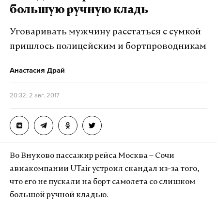
поняли, что завещание великого Фиделя,
большую ручную кладь
который просил не присваивать его имя никаким
объектам на Кубе, касается только Острова
Уговаривать мужчину расстаться с сумкой
Свободы», – заявил заместитель председателя
пришлось полицейским и бортпроводникам
Совета министров Крыма.
Анастасия Драй
Подпишитесь на Daily Storm в
MAX
. Он
20:32, 2 авг. 2017
работает там, где тормозит интернет.
А еще мы есть в
Telegram
,
Дзен
и
VK
.
Макс
Telegram
Во Внуково пассажир рейса Москва – Сочи
Дзен
VK
авиакомпании UTair устроил скандал из-за того,
что его не пускали на борт самолета со слишком
большой ручной кладью.