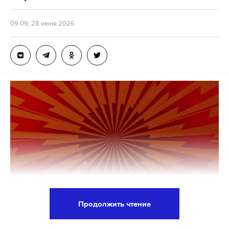
ЕГЭ»
, — заявил Собянин.
09:09, 28 июня 2026
Мэр также поздравил саму выпускницу, ее
учителей и родителей.
ЕГЭ (Единый государственный экзамен) проходит
во всех регионах России и в 54 зарубежных
странах с 1 июня по 9 июля. Как пилотный проект
в ряде регионов впервые ЕГЭ провели в 2001 году.
Подпишитесь на Daily Storm в
MAX
. Он
работает там, где тормозит интернет.
А еще мы есть в
Telegram
,
Дзен
и
VK
.
Продолжить чтение
Макс
Telegram
В Краснодарском крае в результате падения