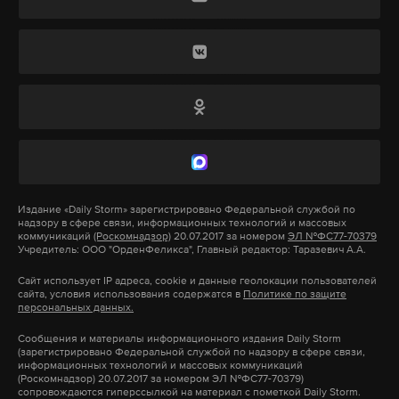
присоединились к санкциям: государства
Центральной Азии, Кавказа, Турцию, Сербию, ОАЭ
и Юго-Восточную Азию. Некоторые из них в итоге
Подпишитесь на Daily Storm в
MAX
. Он
попали в санкционные списки ЕС, чтобы Москва
работает там, где тормозит интернет.
не могла использовать их для обхода
А еще мы есть в
Telegram
,
Дзен
и
VK
.
ограничений, подчеркнул он.
Макс
Telegram
О'Салливан также заявил, что временные
Дзен
VK
послабления для российских энергоносителей, на
Издание
«Daily Storm»
зарегистрировано Федеральной службой по
надзору в сфере связи, информационных технологий и массовых
которые пошли США и Великобритания из-за
коммуникаций
(Роскомнадзор)
20.07.2017 за номером
ЭЛ №ФС77-70379
хищение
мошенники
атака беспилотников
Учредитель: ООО "ОрденФеликса", Главный редактор: Таразевич А.А.
#
#
#
скачка цен, не означают изменения санкционной
политики. Он подчеркнул, что санкции должны
Сайт использует IP адреса, cookie и данные геолокации пользователей
сайта, условия использования содержатся в
Политике по защите
сохраняться, даже если Евросоюзу придется нести
персональных данных.
экономические потери.
Сообщения и материалы информационного издания Daily Storm
(зарегистрировано Федеральной службой по надзору в сфере связи,
информационных технологий и массовых коммуникаций
(Роскомнадзор) 20.07.2017 за номером ЭЛ №ФС77-70379)
сопровождаются гиперссылкой на материал с пометкой Daily Storm.
Подпишитесь на Daily Storm в
MAX
. Он