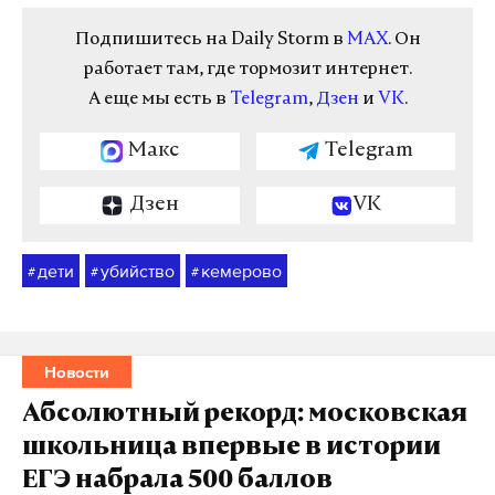
Подпишитесь на Daily Storm в
MAX
. Он
работает там, где тормозит интернет.
А еще мы есть в
Telegram
,
Дзен
и
VK
.
Макс
Telegram
Дзен
VK
дети
убийство
кемерово
#
#
#
Новости
Абсолютный рекорд: московская
школьница впервые в истории
ЕГЭ набрала 500 баллов