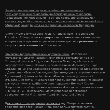
работает там, где тормозит интернет.
На информационном ресурсе dailystorm.ru применяются
А еще мы есть в
Telegram
,
Дзен
и
VK
.
рекомендательные технологии (информационные технологии
предоставления информации на основе сбора, систематизации и
анализа сведений, относящихся к предпочтениям пользователей сети
Макс
Telegram
"Интернет", находящихся на территории Российской Федерации)
*упомянутые в текстах организации, признанные на территории
Дзен
VK
Российской Федерации
и/или в отношении
террористическими
которых судом принято вступившее в законную силу
решение о
. В том числе:
запрете деятельности
ес
санкции против россии
евросоюз
#
#
#
Признаны террористическими организациями
: «Исламское
государство» (другие названия: «Исламское Государство Ирака и
Сирии», «Исламское Государство Ирака и Леванта», «Исламское
Государство Ирака и Шама»), «Высший военный Маджлисуль Шура
Объединенных сил моджахедов Кавказа», «Конгресс народов Ичкерии
и Дагестана», «База» («Аль-Каида»),«Братья-мусульмане» («Аль-Ихван аль-
Муслимун»), «Движение Талибан», «Имарат Кавказ» («Кавказский
Эмират»), Джебхат ан-Нусра (Фронт победы)(другие названия: «Джабха
аль-Нусра ли-Ахль аш-Шам» (Фронт поддержки Великой Сирии),
Всероссийское общественное движение «Народное ополчение имени
К. Минина и Д. Пожарского», Международное религиозное
объединение «АУМ Синрике» (AumShinrikyo, AUM, Aleph)
Деятельность запрещена по решению суда
: Межрегиональная
общественная организация «Национал-большевистская партия»,