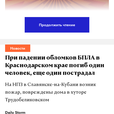
Продолжить чтение
Выпускница московской школы № 1409 Екатерина
Малкова стала первой в истории, кто сдал
единый государственный экзамен на
Новости
максимальные 500 баллов. Об этом сообщил мэр
При падении обломков БПЛА в
Сергей Собянин в своем канале в мессенджере
Краснодарском крае погиб один
MAX.
человек, еще один пострадал
«Екатерина Малкова получила высшую оценку
На НПЗ в Славянске-на-Кубани возник
по пяти предметам: русскому языку,
пожар, повреждены дома в хуторе
профильной математике, химии, физике и
Трудобеликовском
информатике. Таких результатов удалось
добиться впервые за 25-летнюю историю
Daily Storm