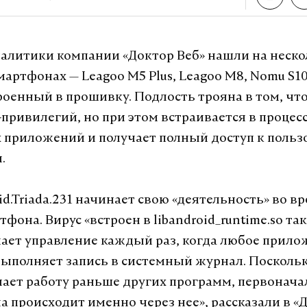
алитики компании «Доктор Веб» нашли на неск
мартфонах — Leagoo M5 Plus, Leagoo M8, Nomu S1
троенный в прошивку. Подлость трояна в том, что
-привилегий, но при этом встраивается в процесс
 приложений и получает полный доступ к польз
.
d.Triada.231 начинает свою «деятельность» во в
тфона. Вирус «встроен в libandroid_runtime.so та
чает управление каждый раз, когда любое прило
выполняет запись в системный журнал. Посколь
нает работу раньше других программ, первонач
а происходит именно через нее», рассказали в «Д