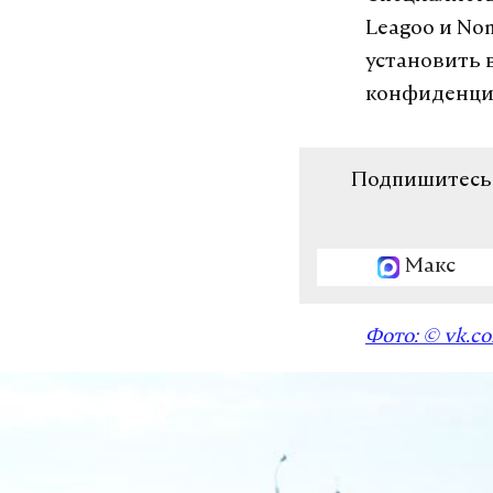
Leagoo и No
установить 
конфиденци
Подпишитесь н
Макс
Фото: © vk.c