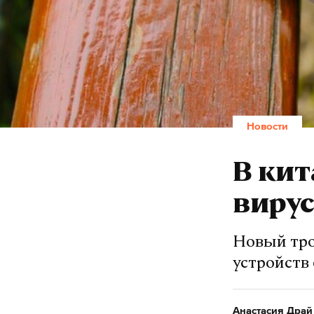
Новости
В ки
виру
Новый тро
устройств 
Анастасия Драй