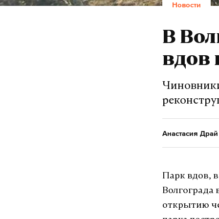
Новости
В Вол
вдов 
Чиновники
реконстру
Анастасия Драй
Парк вдов,
Волгограда 
открытию че