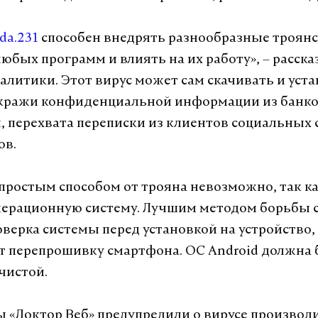
da.231
способен внедрять разнообразные троян
любых программ и влиять на их работу», – расск
алитики. Этот вирус может сам скачивать и уст
 кражи конфиденциальной информации из банк
 перехвата переписки из клиентов социальных 
ов.
простым способом от трояна невозможно, так ка
перационную систему. Лучшим методом борьбы 
оверка системы перед установкой на устройство,
т перепрошивку смартфона. ОС Android должна
чистой.
 «Доктор Веб» предупредили о вирусе производ