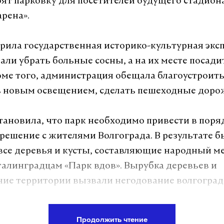
оят парковку для посетителей будущего стадион
арена».
рила государственная историко-культурная эксп
али убрать больные сосны, а на их месте посад
оме того, администрация обещала благоустроить
 новым освещением, сделать пешеходные доро
тановила, что парк необходимо привести в поряд
 решение с жителями Волгограда. В результате 
се деревья и кусты, составляющие народный м
алинградцам «Парк вдов». Вырубка деревьев и
ие территории вызвали негодование волгоград
Продолжить чтение
а Daily Storm в
MAX
. Он работает там, где торм