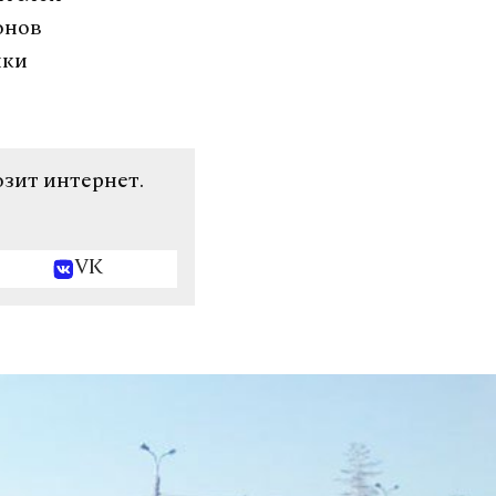
онов
чки
озит интернет.
VK