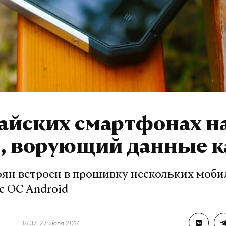
тайских смартфонах н
с, ворующий данные к
ян встроен в прошивку нескольких моб
с ОС Android
15:37, 27 июля 2017