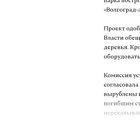
парка постр
«Волгоград-
Проект одоб
Власти обещ
деревья. Кр
оборудовать
Комиссия ус
согласовала
вырублены в
погибшим ст
перекапыван
Подпишитесь н