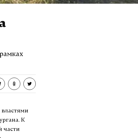
а
 рамках
 властями
ургана. К
й части