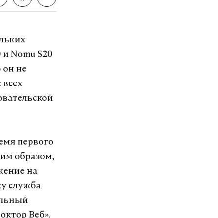
ольких
0 и Nomu S20
 он не
 всех
овательской
ремя первого
ким образом,
жение на
ку служба
альный
октор Веб».