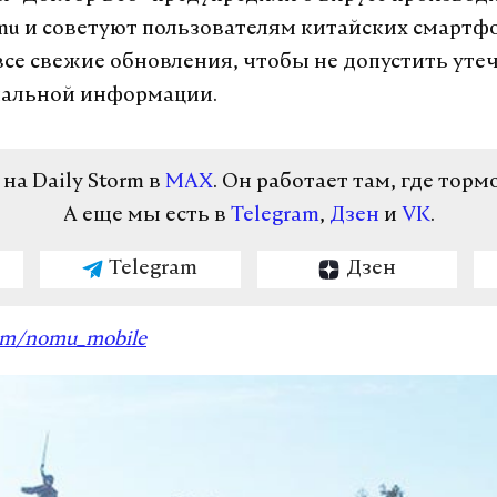
mu и советуют пользователям китайских смартф
все свежие обновления, чтобы не допустить уте
альной информации.
а Daily Storm в
MAX
. Он работает там, где торм
А еще мы есть в
Telegram
,
Дзен
и
VK
.
Telegram
Дзен
om/nomu_mobile