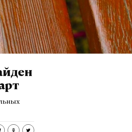
айден
арт
ильных