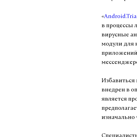
«
Android.Tria
в процессы 
вирусные ан
модули для
приложений,
мессенджер
Избавиться 
внедрен в о
является пр
предполагае
изначально 
Специалисты