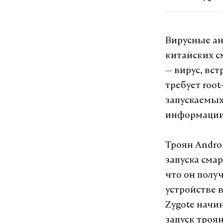
Вирусные ан
китайских с
— вирус, вс
требует root
запускаемых
информации
Троян Androi
запуска смар
что он полу
устройстве 
Zygote начи
запуск троян