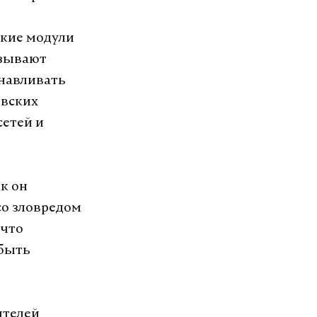
ские модули
азывают
анавливать
овских
сетей и
к он
со зловредом
 что
 быть
ителей