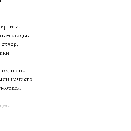
а
ертиза.
ить молодые
 сквер,
жки.
ок, но не
были начисто
емориал
цев.
озит интернет.