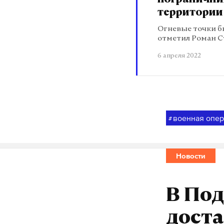
погранични
территории
Огневые точки б
отметил Роман С
6 апреля 2022
военная опе
#
Новости
В По
дост