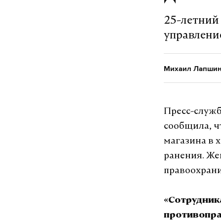
25-летний
управлен
Михаил Лапши
Пресс-служб
сообщила, ч
магазина в 
ранения. Ж
правоохрани
«Сотрудник
противопра