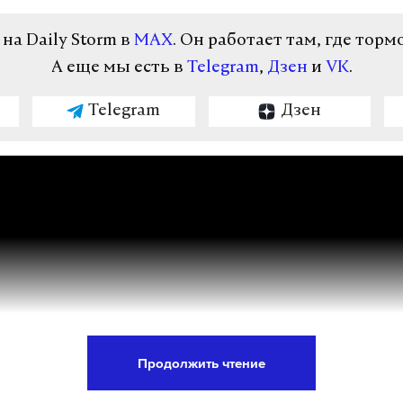
ый
мвд
подмосковье
#
#
а Daily Storm в
MAX
. Он работает там, где торм
А еще мы есть в
Telegram
,
Дзен
и
VK
.
Telegram
Дзен
Продолжить чтение