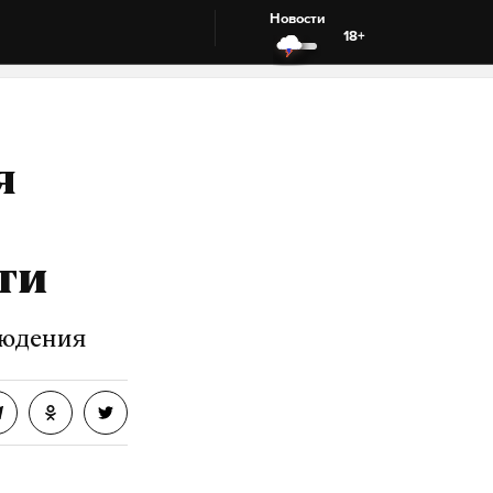
Новости
18+
я
ти
людения