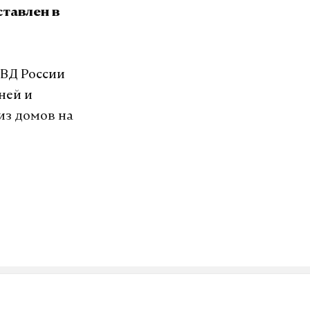
ставлен в
МВД России
ней и
из домов на
а «Рязанский
 ножом.
тоянии
озит интернет.