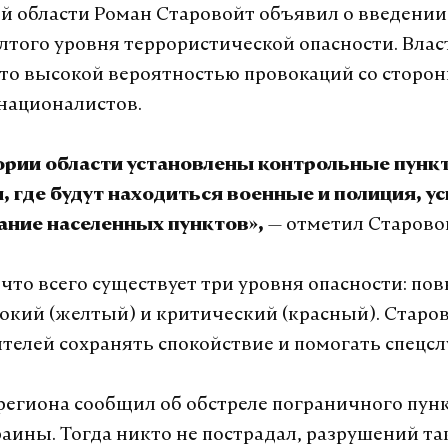
ой области Роман Старовойт объявил о введении 
елтого уровня террористической опасности. Влас
то высокой вероятностью провокаций со сторо
националистов.
ории области установлены контрольные пунк
 где будут находиться военные и полиция, у
— отметил Старово
ание населенных пунктов»,
 что всего существует три уровня опасности: п
сокий (желтый) и критический (красный). Старо
телей сохранять спокойствие и помогать спецс
 региона сообщил об обстреле пограничного пунк
аины. Тогда никто не пострадал, разрушений та