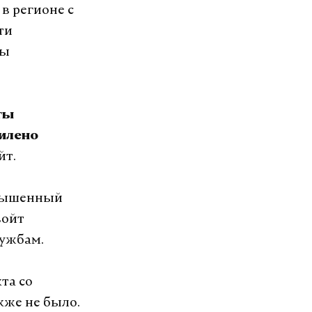
в регионе с
ти
ны
ты
силено
йт.
овышенный
войт
лужбам.
та со
кже не было.