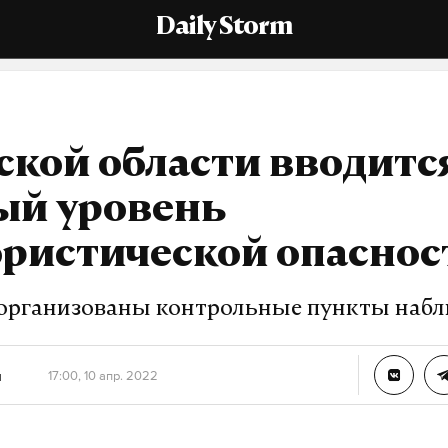
Daily Storm
ской области вводитс
ый уровень
ористической опаснос
 организованы контрольные пункты наб
н
17:00, 10 апр. 2022