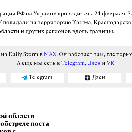
рация РФ на Украине проводится с 24 февраля. З
 попадали на территорию Крыма, Краснодарског
области и других регионов вдоль границы.
а Daily Storm в
MAX
. Он работает там, где торм
А еще мы есть в
Telegram
,
Дзен
и
VK
.
Telegram
Дзен
ой области
обстреле поста