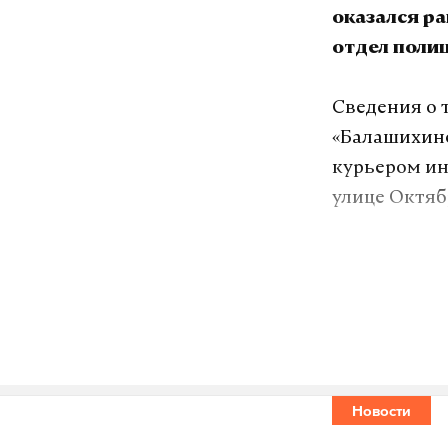
оказался р
отдел полиц
Сведения о 
«Балашихинс
курьером ин
улице Октяб
14 декабря 
проспект» п
Молодой чел
госпитализи
Новости
Подпишитесь н