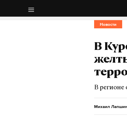
Новости
В Кур
желт
терр
В регионе
Михаил Лапши