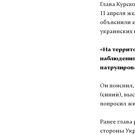
Глава Курск
11 апреля ж
объяснили э
украинских 
«На террит
наблюдения,
патрулиров
Он пояснил,
(синий), вы
попросил жи
Ранее глава
стороны Укр