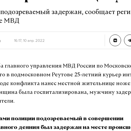
 подозреваемый задержан, сообщает рег
ие МВД
н
16:17, 10 апр. 2022
а главного управления МВД России по Московск
то в подмосковном Реутове 25-летний курьер ин
ходе конфликта нанес местной жительнице нож
енщина была госпитализирована, мужчину заде
тели.
ами полиции подозреваемый в совершении
вного деяния был задержан на месте происш