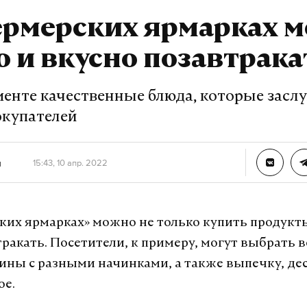
А еще мы есть в
Telegram
,
Дзен
и
VK
.
ермерских ярмарках 
Telegram
Дзен
 и вкусно позавтрака
менте качественные блюда, которые засл
окупателей
ьяный мужчина
м курьера
н
15:43, 10 апр. 2022
ы»
ится в тяжелом
 обидчика задержала
ких ярмарках» можно не только купить продукт
тракать. Посетители, к примеру, могут выбрать 
ны с разными начинками, а также выпечку, де
ое.