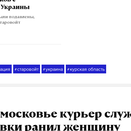
ков с
 Украины
ыли подавлены,
таровойт
рация
старовойт
украина
курская область
#
#
#
дмосковье курьер слу
авки ранил женщину