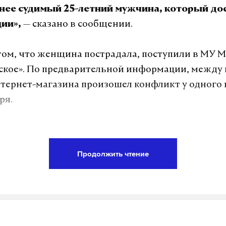
анее судимый 25-летний мужчина, который до
— сказано в сообщении.
ии»,
том, что женщина пострадала, поступили в МУ 
кое». По предварительной информации, между 
тернет-магазина произошел конфликт у одного 
ря.
в Москве на остановке общественного транспорт
ьяный мужчина напал на курьера «Яндекс.Еды» с
Продолжить чтение
овек потерял много крови и был в тяжелом сос
рован. Нападавшего задержали полицейские.
а Daily Storm в
MAX
. Он работает там, где торм