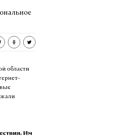
иональное
ой области
тернет-
евые
ржали
ествия. Им