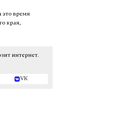
а это время
о края,
озит интернет.
VK