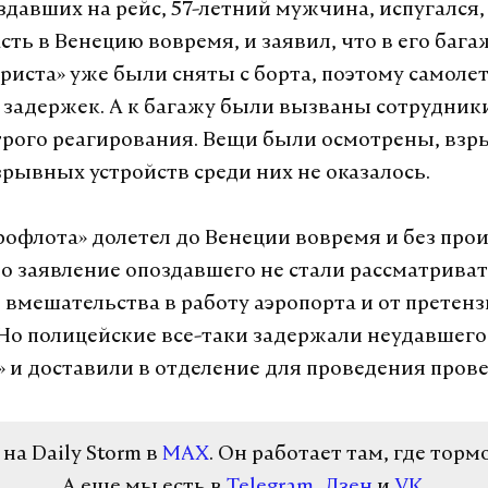
здавших на рейс, 57-летний мужчина, испугался,
ть в Венецию вовремя, и заявил, что в его бага
риста» уже были сняты с борта, поэтому самолет
з задержек. А к багажу были вызваны сотрудник
рого реагирования. Вещи были осмотрены, вз
зрывных устройств среди них не оказалось.
рофлота» долетел до Венеции вовремя и без про
 заявление опоздавшего не стали рассматриват
 вмешательства в работу аэропорта и от претен
 Но полицейские все-таки задержали неудавшего
» и доставили в отделение для проведения прове
а Daily Storm в
MAX
. Он работает там, где торм
А еще мы есть в
Telegram
,
Дзен
и
VK
.