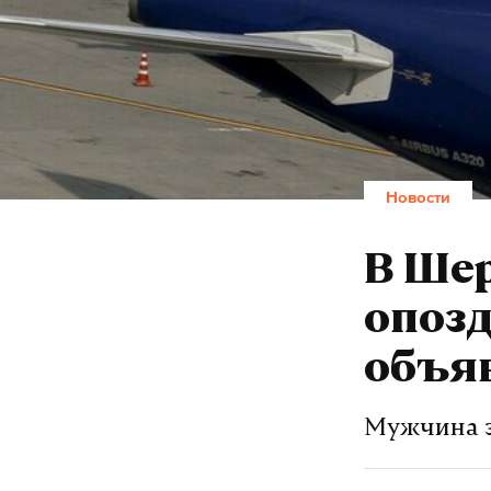
Новости
В Ше
опозд
объя
Мужчина за