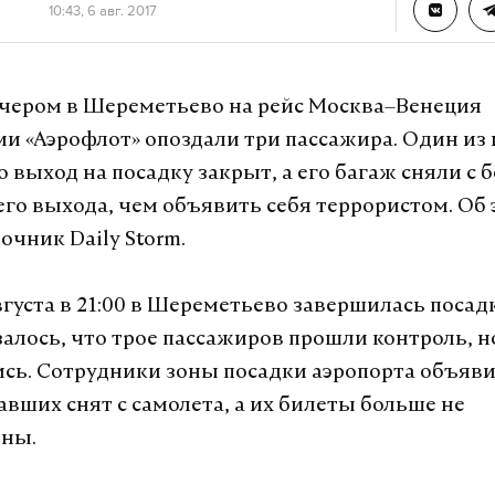
10:43, 6 авг. 2017
чером в Шереметьево на рейс Москва–Венеция
и «Аэрофлот» опоздали три пассажира. Один из 
 выход на посадку закрыт, а его багаж сняли с б
го выхода, чем объявить себя террористом. Об 
очник Daily Storm.
вгуста в 21:00 в Шереметьево завершилась посадк
залось, что трое пассажиров прошли контроль, но
ись. Сотрудники зоны посадки аэропорта объяви
авших снят с самолета, а их билеты больше не
ьны.