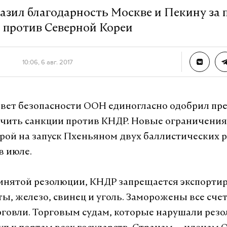
азил благодарность Москве и Пекину за
 против Северной Кореи
10:06, 6 авг. 2017
вет безопасности ООН единогласно одобрил пр
ить санкции против КНДР. Новые ограничения
рой на запуск Пхеньяном двух баллистических р
в июле.
инятой резолюции, КНДР запрещается экспорти
ы, железо, свинец и уголь. Заморожены все счет
говли. Торговым судам, которые нарушали рез