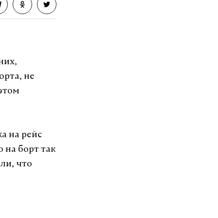
них,
орта, не
этом
а на рейс
 на борт так
ли, что