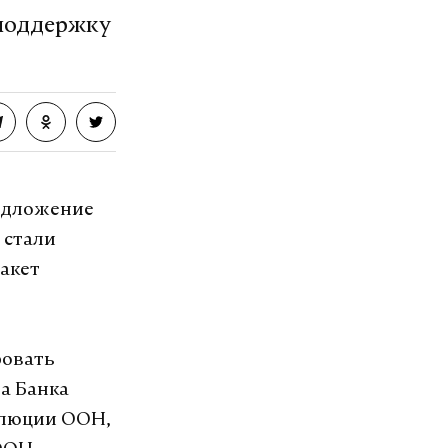
 поддержку
едложение
 стали
акет
ровать
а Банка
олюции ООН,