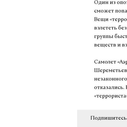
Один из опо
сможет попас
Вещи «терро
взлететь бе
группы быст
веществ и в
Самолет «Аэ
Шереметьево
незаконного
отказались.
«террориста
Подпишитесь н