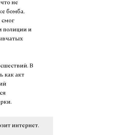
 что не
же бомба.
 смог
и полиции и
рывчатых
исшествий. В
ь как акт
зий
ся
рки.
озит интернет.