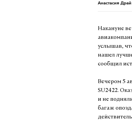
Анастасия Драй
Накануне ве
авиакомпани
услышав, что
нашел лучше
сообщил ист
Вечером 5 а
SU2422. Ока
и не поднял
багаж опозд
действител