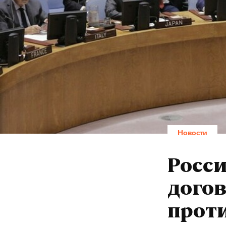
Новости
Росси
догов
прот