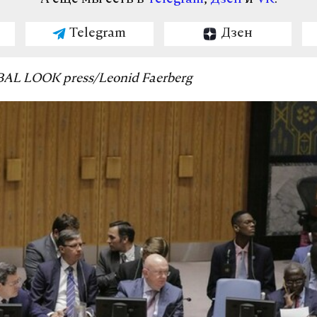
Telegram
Дзен
AL LOOK press/Leonid Faerberg