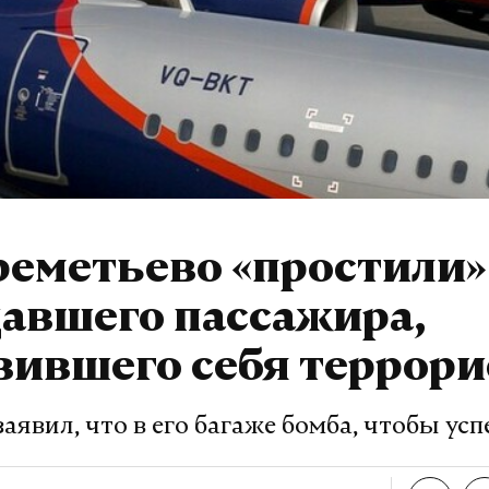
реметьево «простили»
авшего пассажира,
вившего себя террор
явил, что в его багаже бомба, чтобы усп