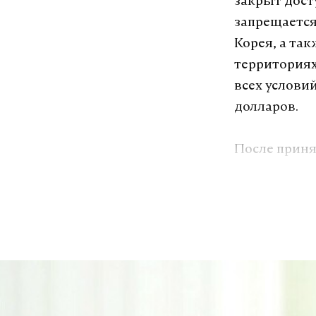
закрыт дост
запрещается
Корея, а та
территориях
всех услови
долларов.
После прин
выразил осо
санкций и п
принятие СБ
Северной Ко
баллистичес
сотрудничес
пресс-секре