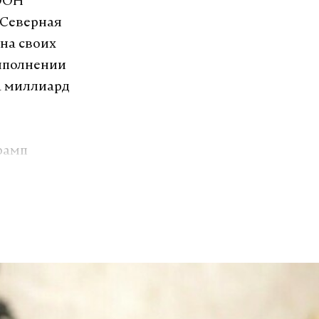
 ООН
 Северная
на своих
ыполнении
а миллиард
рамп
у новых
п одобряет
кции против
ния
и за
– сообщила