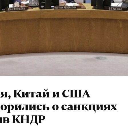
я, Китай и США
орились о санкциях
ив КНДР