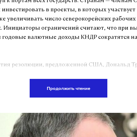
уп к портам всех государств. Странам — членам
 инвестировать в проекты, в которых участвует
кже увеличивать число северокорейских рабочих 
. Инициаторы ограничений считают, что при в
й годовые валютные доходы КНДР сократятся н
ятия резолюции, предложенной США, Дональд Т
бую благодарность России и Китаю за поддержк
одписание документа. «Президент Дональд Трам
Продолжить чтение
 ООН новой резолюции, которая расширяет сан
реи в ответ на проведенные ею недавно испыта
ких ракет. Президент благодарен Китаю и Росси
тво в обеспечении принятия этого документа», 
тарь Белого дома Сара Сандерс.