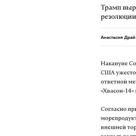
Трамп выр
резолюции
Анастасия Драй
Накануне Со
США ужесточ
ответной ме
«Хвасон-14» 
Согласно пр
морепродукт
внешней тор