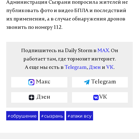
Администрация Сызрани попросила жителей не
публиковать фото и видео БПЛА и последствий
их применения, а в случае обнаружения дронов
звонить по номеру 112.
Подпишитесь на Daily Storm в
MAX
. Он
работает там, где тормозит интернет.
А еще мы есть в
Telegram
,
Дзен
и
VK
.
Макс
Telegram
Дзен
VK
обрушение
сызрань
атаки всу
#
#
#