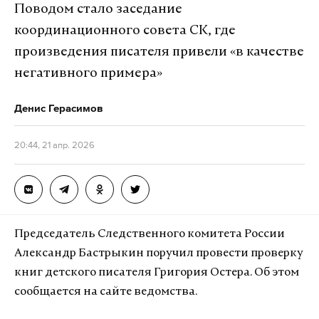
написал он.
Поводом стало заседание
координационного совета СК, где
Временное перемирие между странами заключили
произведения писателя привели «в качестве
на две недели. Ожидалось, что оно закончится 21
негативного примера»
апреля. Незадолго до решения Трампа агентство
Tasnim сообщило, что руководство Ирана
Денис Герасимов
окончательно отказалось от участия в
переговорах с США.
20:44, 21 апр. 2026
В то же время Associated Press сообщило, что визит
вице-президента США Джей Ди Вэнса в Пакистан,
где планировалась встреча, также «поставлен на
Председатель Следственного комитета России
паузу».
Александр Бастрыкин поручил провести проверку
книг детского писателя Григория Остера. Об этом
Подпишитесь на Daily Storm в
MAX
. Он
сообщается на сайте ведомства.
работает там, где тормозит интернет.