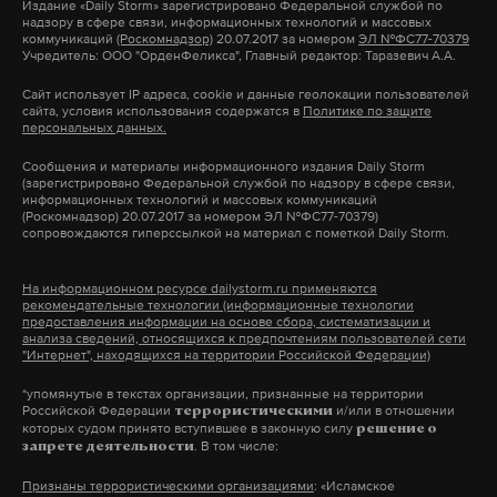
седацией, чтобы не подвергать детей стрессу. Во
Издание
«Daily Storm»
зарегистрировано Федеральной службой по
подытожил Рыбаков.
надзору в сфере связи, информационных технологий и массовых
время гастроскопии проводится экспресс-тест на
коммуникаций
(Роскомнадзор)
20.07.2017 за номером
ЭЛ №ФС77-70379
Учредитель: ООО "ОрденФеликса", Главный редактор: Таразевич А.А.
бактерию хеликобактер пилори — причину
Ранее по статье 20.3 КоАп привлекли также
большинства хронических заболеваний ЖКТ.
Сайт использует IP адреса, cookie и данные геолокации пользователей
руководителя фракции «Яблоко» в Заксобрании
сайта, условия использования содержатся в
Политике по защите
Колоноскопия позволяет выявить колиты,
Санкт-Петербурга Александра Шишлова,
персональных данных.
болезнь Крона, полипы и дивертикулы.
депутата Ольгу Штанникову, председателя
Сообщения и материалы информационного издания Daily Storm
(зарегистрировано Федеральной службой по надзору в сфере связи,
партии Николая Рыбакова и других
информационных технологий и массовых коммуникаций
Врач-гастроэнтеролог поликлиники после
«яблочников».
(Роскомнадзор) 20.07.2017 за номером ЭЛ №ФС77-70379)
сопровождаются гиперссылкой на материал с пометкой Daily Storm.
консультации может оформить направление в
эндоцентр, родители могут выбрать удобную дату
На информационном ресурсе dailystorm.ru применяются
Подпишитесь на Daily Storm в
MAX
. Он
и время, включая выходные. После процедуры
рекомендательные технологии (информационные технологии
предоставления информации на основе сбора, систематизации и
работает там, где тормозит интернет.
пациенты отдыхают в комфортных палатах, весь
анализа сведений, относящихся к предпочтениям пользователей сети
"Интернет", находящихся на территории Российской Федерации)
А еще мы есть в
Telegram
,
Дзен
и
VK
.
визит занимает не более двух часов. Результаты
автоматически подгружаются в электронную
*упомянутые в текстах организации, признанные на территории
Макс
Telegram
Российской Федерации
и/или в отношении
террористическими
медицинскую карту и доступны в приложении
которых судом принято вступившее в законную силу
решение о
. В том числе:
запрете деятельности
«ЕМИАС.ИНФО».
Дзен
VK
Признаны террористическими организациями
: «Исламское