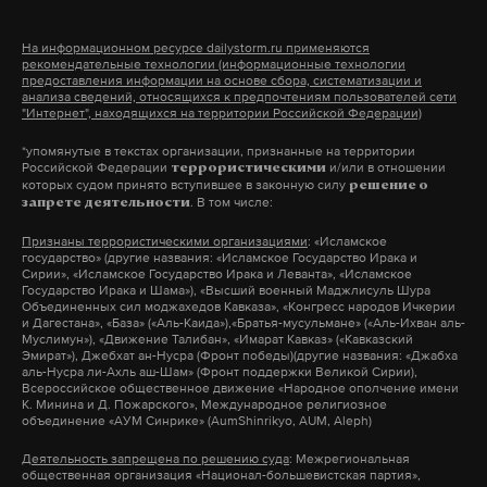
выстрелил в Ржицкого из пистолета.
На информационном ресурсе dailystorm.ru применяются
рекомендательные технологии (информационные технологии
предоставления информации на основе сбора, систематизации и
Подпишитесь на Daily Storm в
MAX
. Он
анализа сведений, относящихся к предпочтениям пользователей сети
работает там, где тормозит интернет.
"Интернет", находящихся на территории Российской Федерации)
А еще мы есть в
Telegram
,
Дзен
и
VK
.
*упомянутые в текстах организации, признанные на территории
Российской Федерации
и/или в отношении
террористическими
которых судом принято вступившее в законную силу
решение о
Макс
Telegram
. В том числе:
запрете деятельности
Признаны террористическими организациями
: «Исламское
Дзен
VK
государство» (другие названия: «Исламское Государство Ирака и
Сирии», «Исламское Государство Ирака и Леванта», «Исламское
Государство Ирака и Шама»), «Высший военный Маджлисуль Шура
Объединенных сил моджахедов Кавказа», «Конгресс народов Ичкерии
убийство
обвинение
рф
#
#
#
и Дагестана», «База» («Аль-Каида»),«Братья-мусульмане» («Аль-Ихван аль-
Муслимун»), «Движение Талибан», «Имарат Кавказ» («Кавказский
Эмират»), Джебхат ан-Нусра (Фронт победы)(другие названия: «Джабха
аль-Нусра ли-Ахль аш-Шам» (Фронт поддержки Великой Сирии),
Всероссийское общественное движение «Народное ополчение имени
К. Минина и Д. Пожарского», Международное религиозное
объединение «АУМ Синрике» (AumShinrikyo, AUM, Aleph)
Деятельность запрещена по решению суда
: Межрегиональная
общественная организация «Национал-большевистская партия»,