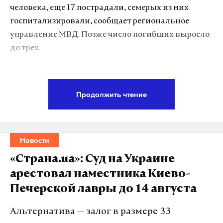
человека, еще 17 пострадали, семерых из них
госпитализировали, сообщает региональное
управление МВД. Позже число погибших выросло
до трех.
Авария произошла на 91-м километре трассы
Краснодар — Ейск. Зерновоз MAN выехал на
Продолжить чтение
встречную полосу и столкнулся с автобусом,
следовавшим из Тулы в Анапу,
сообщает
МВД. В
общественном транспорте находился 41 человек,
Новости
из них девять — дети.
«Страна.ua»: Суд на Украине
арестовал наместника Киево-
Подпишитесь на Daily Storm в
MAX
. Он
Печерской лавры до 14 августа
работает там, где тормозит интернет.
А еще мы есть в
Telegram
,
Дзен
и
VK
.
Альтернатива — залог в размере 33