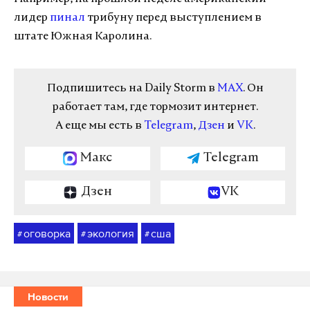
лидер
пинал
трибуну перед выступлением в
штате Южная Каролина.
Подпишитесь на Daily Storm в
MAX
. Он
работает там, где тормозит интернет.
А еще мы есть в
Telegram
,
Дзен
и
VK
.
Макс
Telegram
Дзен
VK
оговорка
экология
сша
#
#
#
Новости