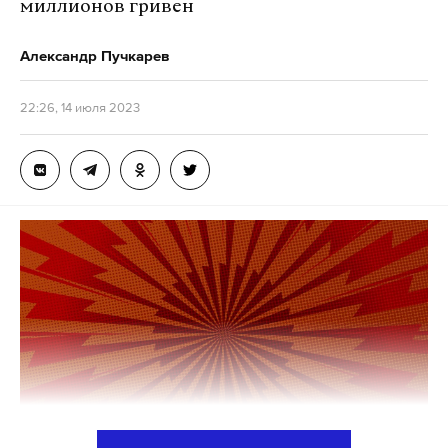
миллионов гривен
Макс
Telegram
Александр Пучкарев
Дзен
VK
22:26, 14 июля 2023