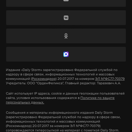
летнего замначальника отдела по
А еще мы есть в
Telegram
,
Дзен
и
VK
.
мобилизационной работе администрации
Макс
Telegram
Краснодара Станислава Ржицкого с
огнестрельными ранениями. На следующий день
Дзен
VK
был задержан Денисенко.
всу
спецоперация
кадыров
рф
украина
По данным МВД, Денисенко поймали на съемной
#
#
#
#
#
квартире в Туапсе, у него обнаружили пистолет с
глушителем, из которого, предположительно, и
Издание
«Daily Storm»
зарегистрировано Федеральной службой по
надзору в сфере связи, информационных технологий и массовых
был застрелен Ржицкий. На допросе он сознался,
коммуникаций
(Роскомнадзор)
20.07.2017 за номером
ЭЛ №ФС77-70379
Учредитель: ООО "ОрденФеликса", Главный редактор: Таразевич А.А.
что его завербовали на Украине.
Сайт использует IP адреса, cookie и данные геолокации пользователей
сайта, условия использования содержатся в
Политике по защите
Первомайский районный суд Краснодара 13 июля
персональных данных.
арестовал Денисенко до 10 сентября. Как
Сообщения и материалы информационного издания Daily Storm
сообщили в объединенной пресс-службе судов
(зарегистрировано Федеральной службой по надзору в сфере связи,
информационных технологий и массовых коммуникаций
региона, Денисенко рассказал, что четыре раза
(Роскомнадзор) 20.07.2017 за номером ЭЛ №ФС77-70379)
сопровождаются гиперссылкой на материал с пометкой Daily Storm.