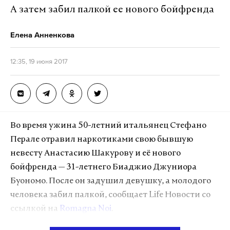
работает там, где тормозит интернет.
А затем забил палкой ее нового бойфренда
А еще мы есть в
Telegram
,
Дзен
и
VK
.
Елена Анненкова
Макс
Telegram
12:35, 19 июня 2017
Дзен
VK
Во время ужина 50-летний итальянец Стефано
Перале отравил наркотиками свою бывшую
невесту Анастасию Шакурову и её нового
бойфренда — 31-летнего Биаджио Джуниора
Буономо. После он задушил девушку, а молодого
человека забил палкой, сообщает Life Новости со
ссылкой на
Romagna Noi
.