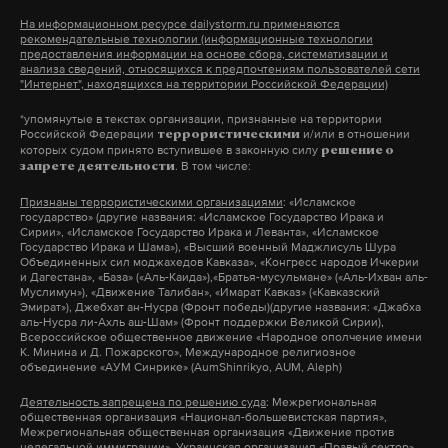
часов.
На информационном ресурсе dailystorm.ru применяются
рекомендательные технологии (информационные технологии
предоставления информации на основе сбора, систематизации и
Акция протеста в Санкт-Петербурге, не
анализа сведений, относящихся к предпочтениям пользователей сети
"Интернет", находящихся на территории Российской Федерации)
согласованная с местными властями, прошла на
*упомянутые в текстах организации, признанные на территории
Марсовом поле. По данным «ОВД-Инфо», всего на
Российской Федерации
и/или в отношении
террористическими
акции задержали более 600 человек.
которых судом принято вступившее в законную силу
решение о
. В том числе:
запрете деятельности
Признаны террористическими организациями
: «Исламское
государство» (другие названия: «Исламское Государство Ирака и
Подпишитесь на Daily Storm в
MAX
. Он
Сирии», «Исламское Государство Ирака и Леванта», «Исламское
Государство Ирака и Шама»), «Высший военный Маджлисуль Шура
работает там, где тормозит интернет.
Объединенных сил моджахедов Кавказа», «Конгресс народов Ичкерии
и Дагестана», «База» («Аль-Каида»),«Братья-мусульмане» («Аль-Ихван аль-
А еще мы есть в
Telegram
,
Дзен
и
VK
.
Муслимун»), «Движение Талибан», «Имарат Кавказ» («Кавказский
Эмират»), Джебхат ан-Нусра (Фронт победы)(другие названия: «Джабха
аль-Нусра ли-Ахль аш-Шам» (Фронт поддержки Великой Сирии),
Макс
Telegram
Всероссийское общественное движение «Народное ополчение имени
К. Минина и Д. Пожарского», Международное религиозное
объединение «АУМ Синрике» (AumShinrikyo, AUM, Aleph)
Дзен
VK
Деятельность запрещена по решению суда
: Межрегиональная
общественная организация «Национал-большевистская партия»,
Межрегиональная общественная организация «Движение против
Фото: © GLOBAL LOOK press/Igor Russak
нелегальной иммиграции», Украинская организация «Правый сектор»,