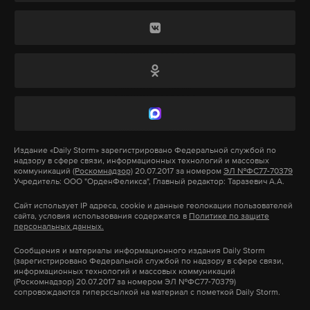
астматик. То есть ему было хуже всего, он чуть ли
Подпишитесь на Daily Storm в
MAX
. Он
не терял сознание, мне тоже было очень плохо, все
работает там, где тормозит интернет.
болело, дышать было невозможно», — рассказал
А еще мы есть в
Telegram
,
Дзен
и
VK
.
очевидец.
Макс
Telegram
Полицейские же в свою очередь вызывать
медработников не собирались. Кареты скорой
Дзен
VK
помощи приехали на место происшествия только
Издание
«Daily Storm»
зарегистрировано Федеральной службой по
после звонка одного их пострадавших. Еще до
надзору в сфере связи, информационных технологий и массовых
Фото: © GLOBAL LOOK press/Pravda
задержания ему удалось спрятать мобильный
коммуникаций
(Роскомнадзор)
20.07.2017 за номером
ЭЛ №ФС77-70379
Учредитель: ООО "ОрденФеликса", Главный редактор: Таразевич А.А.
Komsomolskaya
телефон.
Сайт использует IP адреса, cookie и данные геолокации пользователей
сайта, условия использования содержатся в
Политике по защите
персональных данных.
Впрочем, и на этом мучения задержанных не
завершились. По приезду врачей они были
Сообщения и материалы информационного издания Daily Storm
(зарегистрировано Федеральной службой по надзору в сфере связи,
переведены в подвал. Там для них был
информационных технологий и массовых коммуникаций
(Роскомнадзор) 20.07.2017 за номером ЭЛ №ФС77-70379)
организован «ночлег». Время пребывания в
сопровождаются гиперссылкой на материал с пометкой Daily Storm.
холодном сыром помещении составило около 28