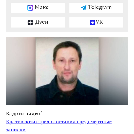
Макс
Telegram
Дзен
VK
Кадр из видео "
Кратовский стрелок оставил предсмертные
записки