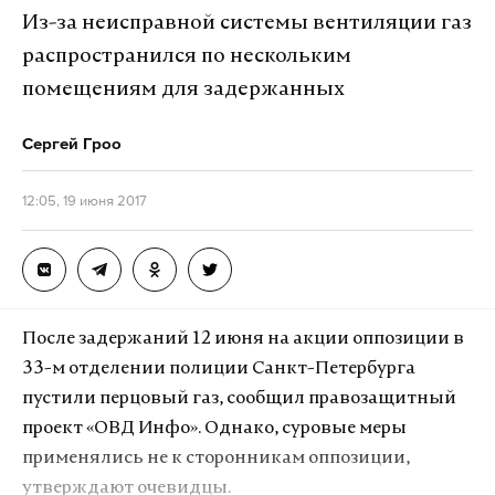
других формах урегулирования конфликта, Киев
Из-за неисправной системы вентиляции газ
должен официально отказаться от выполнения
распространился по нескольким
договоренностей, достигнутых в Минске. А пока,
помещениям для задержанных
по его словам, Украина не определилась с самой
возможностью обсуждения особого статуса
Сергей Гроо
Донбаса.
12:05, 19 июня 2017
«Там четко прописано, что Украина должна
делать. Она либо должна выполнять то, что
подписала, либо отказаться от своих
обязательств. Тогда будем искать другие
После задержаний 12 июня на акции оппозиции в
варианты», — сказал RT Дейнего.
33-м отделении полиции Санкт-Петербурга
Фото: © GLOBAL LOOK press/ROPI
пустили перцовый газ, сообщил правозащитный
Он привел пример невыполнения Украиной
проект «ОВД Инфо». Однако, суровые меры
взятых обязательств. Киев до сих пор не
применялись не к сторонникам оппозиции,
установил банковскую систему для выплат
утверждают очевидцы.
пенсий, оплаты услуг ЖКХ. «Украина полностью