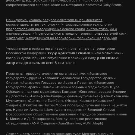
(Роскомнадзор) 20.07.2017 за номером ЭЛ №ФС77-70379)
санкций Запада
сопровождаются гиперссылкой на материал с пометкой Daily Storm.
Владимир Путин
отдал приказ
перевести
Кабмин введет мораторий на плановые
Стратегические силы сдерживания, которые
проверки ИП и малого бизнеса до конца
На информационном ресурсе dailystorm.ru применяются
вправе применять ядерное оружие, в особый
рекомендательные технологии (информационные технологии
года
предоставления информации на основе сбора, систематизации и
режим несения боевого дежурства.
анализа сведений, относящихся к предпочтениям пользователей сети
2 марта 2022
"Интернет", находящихся на территории Российской Федерации)
*упомянутые в текстах организации, признанные на территории
Российской Федерации
и/или в отношении
террористическими
Подпишитесь на Daily Storm в
MAX
. Он
которых судом принято вступившее в законную силу
решение о
работает там, где тормозит интернет.
. В том числе:
запрете деятельности
предприниматели
бизнес-омбудсмен
титов
#
#
#
А еще мы есть в
Telegram
,
Дзен
и
VK
.
Признаны террористическими организациями
: «Исламское
государство» (другие названия: «Исламское Государство Ирака и
Сирии», «Исламское Государство Ирака и Леванта», «Исламское
Макс
Telegram
Государство Ирака и Шама»), «Высший военный Маджлисуль Шура
Объединенных сил моджахедов Кавказа», «Конгресс народов Ичкерии
и Дагестана», «База» («Аль-Каида»),«Братья-мусульмане» («Аль-Ихван аль-
Дзен
VK
Муслимун»), «Движение Талибан», «Имарат Кавказ» («Кавказский
Эмират»), Джебхат ан-Нусра (Фронт победы)(другие названия: «Джабха
аль-Нусра ли-Ахль аш-Шам» (Фронт поддержки Великой Сирии),
Всероссийское общественное движение «Народное ополчение имени
К. Минина и Д. Пожарского», Международное религиозное
объединение «АУМ Синрике» (AumShinrikyo, AUM, Aleph)
Деятельность запрещена по решению суда
: Межрегиональная