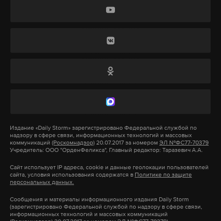
вынашиваются»
, — заявил Лавров в интервью
программу поддержки «ФОТ 3.0» дополнительно
российским и иностранным СМИ, говоря об
выделят 6,2 миллиарда рублей.
отношениях РФ и Запада.
Лавров призвал внимательно отнестись к
Подпишитесь на Daily Storm в
MAX
. Он
заявлениям на Западе о возможном ядерном
работает там, где тормозит интернет.
конфликте:
«У нас там нет никакой эскалации
А еще мы есть в
Telegram
,
Дзен
и
VK
.
ради деэскалации, как это пытаются нам
Макс
Telegram
вменять западные аналитики. Но разговор
про ядерную войну сейчас ведется. Прошу
Издание
«Daily Storm»
зарегистрировано Федеральной службой по
Дзен
VK
надзору в сфере связи, информационных технологий и массовых
вас очень внимательно посмотреть на те
коммуникаций
(Роскомнадзор)
20.07.2017 за номером
ЭЛ №ФС77-70379
Учредитель: ООО "ОрденФеликса", Главный редактор: Таразевич А.А.
высказывания, которые звучали, и на тех
персонажей, которые эти высказывания
Сайт использует IP адреса, cookie и данные геолокации пользователей
сайта, условия использования содержатся в
Политике по защите
делали».
персональных данных.
Сообщения и материалы информационного издания Daily Storm
Мишустин объявил о мерах
Российская
военная операция
на Украине
(зарегистрировано Федеральной службой по надзору в сфере связи,
поддержки бизнеса на фоне
информационных технологий и массовых коммуникаций
началась 24 февраля. Через три дня президент