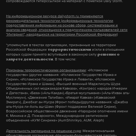
сопровождаются гиперссылкой на материал с пометкой Daily Storm.
около крупнейшей в мире АЭС «Касивадзаки-
Карива». Премьер-министр Фумио Кисида
На информационном ресурсе dailystorm.ru применяются
поручил правительству сделать все возможное,
рекомендательные технологии (информационные технологии
предоставления информации на основе сбора, систематизации и
чтобы обеспечить безопасность людей.
анализа сведений, относящихся к предпочтениям пользователей сети
"Интернет", находящихся на территории Российской Федерации)
*упомянутые в текстах организации, признанные на территории
Российской Федерации
и/или в отношении
террористическими
Подпишитесь на Daily Storm в
MAX
. Он
которых судом принято вступившее в законную силу
решение о
работает там, где тормозит интернет.
. В том числе:
запрете деятельности
А еще мы есть в
Telegram
,
Дзен
и
VK
.
Признаны террористическими организациями
: «Исламское
государство» (другие названия: «Исламское Государство Ирака и
Сирии», «Исламское Государство Ирака и Леванта», «Исламское
Макс
Telegram
Государство Ирака и Шама»), «Высший военный Маджлисуль Шура
Объединенных сил моджахедов Кавказа», «Конгресс народов Ичкерии
и Дагестана», «База» («Аль-Каида»),«Братья-мусульмане» («Аль-Ихван аль-
Дзен
VK
Муслимун»), «Движение Талибан», «Имарат Кавказ» («Кавказский
Эмират»), Джебхат ан-Нусра (Фронт победы)(другие названия: «Джабха
аль-Нусра ли-Ахль аш-Шам» (Фронт поддержки Великой Сирии),
Всероссийское общественное движение «Народное ополчение имени
япония
землетрясение
погибшие
#
#
#
К. Минина и Д. Пожарского», Международное религиозное
объединение «АУМ Синрике» (AumShinrikyo, AUM, Aleph)
Деятельность запрещена по решению суда
: Межрегиональная
общественная организация «Национал-большевистская партия»,