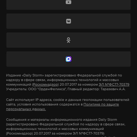
запрещенном кассетном снаряжении и
Также портал
уточняет
, что семь человек
реактивные снаряды РСЗО Vampire чешского
пострадали в городах Хакуи и Сига, 15 — в
производства. Ракеты и большую часть снарядов
префектуре Тояма, пять — в префектуре Фукуи и
удалось сбить, но некоторые попали по городу.
двое в префектуре Ниигата.
Утром 1 января в Японии произошло несколько
Подпишитесь на Daily Storm в
MAX
. Он
землетрясений и цунами. Магнитуда колебаний
работает там, где тормозит интернет.
составляла до 7. Были разрушены дороги и дома.
А еще мы есть в
Telegram
,
Дзен
и
VK
.
Эвакуацию населения провели в префектурах
Издание
«Daily Storm»
зарегистрировано Федеральной службой по
надзору в сфере связи, информационных технологий и массовых
Макс
Telegram
Исикава, Ниигата и Тояма.
коммуникаций
(Роскомнадзор)
20.07.2017 за номером
ЭЛ №ФС77-70379
Учредитель: ООО "ОрденФеликса", Главный редактор: Таразевич А.А.
Дзен
VK
Без электричества в стране остались свыше 36
Сайт использует IP адреса, cookie и данные геолокации пользователей
сайта, условия использования содержатся в
Политике по защите
тысяч домов. Было прервано железнодорожное
персональных данных.
белгород
обстрел
жертвы
гладков
сообщение, закрыты автотрассы.
#
#
#
#
Сообщения и материалы информационного издания Daily Storm
(зарегистрировано Федеральной службой по надзору в сфере связи,
информационных технологий и массовых коммуникаций
Цунами высотой 0,4 метра было зафиксировано
(Роскомнадзор) 20.07.2017 за номером ЭЛ №ФС77-70379)