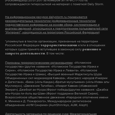
придерживаться существующих границ, не имеет
(Роскомнадзор) 20.07.2017 за номером ЭЛ №ФС77-70379)
можно судить исходя из денежного выражения. В
Врангеля, и
привезли
на материк репортаж.
сопровождаются гиперссылкой на материал с пометкой Daily Storm.
претензий к соседям, но и не намерен уступать земли
2018 году Центр стратегического планирования и
предков» —
с таким обращением 7 февраля
управления медико-биологическими рисками
На информационном ресурсе dailystorm.ru применяются
Телевизионщики показали хорошо
рекомендательные технологии (информационные технологии
выступили в социальных сетях жители
здоровью (ЦСП) Минздрава оценил ущерб от
отремонтированные казармы с телевизором и
предоставления информации на основе сбора, систематизации и
приграничного села Мехельта Гумбетовского
анализа сведений, относящихся к предпочтениям пользователей сети
обнаруженной на лицензионных участках
интернетом, рассказали о питании
"Интернет", находящихся на территории Российской Федерации)
района Дагестана. Горцы боятся потерять 160
«Роснефти», «Лукойла» и других нефтяных
военнослужащих. Про расположение городка на
*упомянутые в текстах организации, признанные на территории
гектаров полей, на которых поколениями пасли
компаний в ХМАО и ЯНАО буролитовой смеси в
Российской Федерации
и/или в отношении
территории нацпарка журналисты рассказывать
террористическими
скот. Это только один из примеров общественного
которых судом принято вступившее в законную силу
решение о
500 миллиардов рублей.
не стали, но уверяли, что военные займутся
. В том числе:
запрете деятельности
недовольства, связанного с проведением новой
«уборкой арктических территорий». Там
границы между двумя субъектами Федерации.
Признаны террористическими организациями
: «Исламское
«Для сравнения, сбор за негативное воздействие
скопились тысячи тонн мусора: нефтепродукты,
государство» (другие названия: «Исламское Государство Ирака и
Сирии», «Исламское Государство Ирака и Леванта», «Исламское
на окружающую среду за тонну ТБО — 95 рублей»,
железные бочки, металлолом и остовы самолетов.
Государство Ирака и Шама»), «Высший военный Маджлисуль Шура
Почему такая негативная реакция
Объединенных сил моджахедов Кавказа», «Конгресс народов Ичкерии
— сказал директор по программам российского
В прошлом году военные
собрали
на острове 630
и Дагестана», «База» («Аль-Каида»),«Братья-мусульмане» («Аль-Ихван аль-
на рутинную процедуру?
отделения Гринпис.
Муслимун»), «Движение Талибан», «Имарат Кавказ» («Кавказский
тонн мусора. В 2019 году хотят вывезти еще 150
Эмират»), Джебхат ан-Нусра (Фронт победы)(другие названия: «Джабха
аль-Нусра ли-Ахль аш-Шам» (Фронт поддержки Великой Сирии),
тонн металлического мусора и рекультивировать
Правительство Дагестана выдавало
Всероссийское общественное движение «Народное ополчение имени
Только на объектах «Роснефти» в ХМАО
два гектара земли.
К. Минина и Д. Пожарского», Международное религиозное
информацию о происходящем крайне скупо.
объединение «АУМ Синрике» (AumShinrikyo, AUM, Aleph)
специалисты ЦСП Минздрава обнаружили 20
Например, появлялись отчеты о поездке
миллионов кубометров буролита (коэффициент
Деятельность запрещена по решению суда
: Межрегиональная
Озерная сага