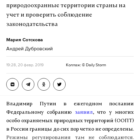
причем без огня, при помощи трения частиц
природоохранные территории страны на
шлама друг о друга (
здесь
можно почитать об этом
учет и проверить соблюдение
методе). На выходе получается нефть, которую
законодательства
используют по прямому назначению, и твердые
частицы, содержащие тяжелые металлы. Их
Мария Сотскова
нужно захоранивать на полигонах для
Андрей Дубровский
промышленных отходов.
19:28, 20 февр. 2019
Коллаж: © Daily Storm
Установки для утилизации бурового шлама
производят в
Германии
и скандинавских
странах
.
Они не только эффективны, но и дороги.
Например, Азербайджан
заплатил
за две немецкие
установки VacuDry 33 миллиона евро. Однако в
Владимир Путин в ежегодном послании
стране считают, что этих мощностей хватит для
Федеральному собранию
заявил
, что у многих
переработки 100 тысяч тонн отходов в год, и это
особо охраняемых природных территорий (ООПТ)
позволит нефтяным компаниям сэкономить
в России границы до сих пор четко не определены.
миллионы долларов.
Режимы регулирования там не соблюдаются.