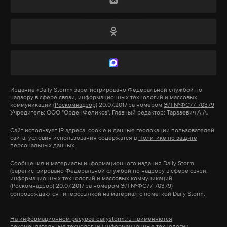
градусов, но никак не больше 40. Также магний
Макс
Telegram
рекомендую принимать внутрь
—
он крайне
«Бренды, блогеры и рекламные агентства быстро
быстро выводится из организма, особенно при
адаптировались к обновленным правилам и
Дзен
VK
стрессовых состояниях, и нуждается в
продолжили работать в прежнем темпе. Процесс
стабильном восполнении
»
, — поясняет
размещения рекламного поста в блоге также не
специалист.
особо изменился», — разъяснил он.
Издание
«Daily Storm»
зарегистрировано Федеральной службой по
надзору в сфере связи, информационных технологий и массовых
коммуникаций
(Роскомнадзор)
20.07.2017 за номером
ЭЛ №ФС77-70379
Певец Родион Газманов говорит, что нужно все-
Отметим, что блогеры действительно
Учредитель: ООО "ОрденФеликса", Главный редактор: Таразевич А.А.
таки пытаться сосредоточиться на вещах,
испытывают падение охватов, но не стремятся
Сайт использует IP адреса, cookie и данные геолокации пользователей
которые для вас привычны.
выйти из опальных соцсетей. В марте в России
сайта, условия использования содержатся в
Политике по защите
персональных данных.
заблокировали Facebook* и Twitter*. Позднее
признали экстремистской организацией Meta
Сообщения и материалы информационного издания Daily Storm
(зарегистрировано Федеральной службой по надзору в сфере связи,
Platforms* (ей принадлежат Instagram*, Facebook и
информационных технологий и массовых коммуникаций
(Роскомнадзор) 20.07.2017 за номером ЭЛ №ФС77-70379)
WhatsApp). Китайская соцсеть TikTok сама
сопровождаются гиперссылкой на материал с пометкой Daily Storm.
Фото: Global Look Press / Pascal Deloche / GODONG
запретила публикацию новых видео для
пользователей из-за поправок к
На информационном ресурсе dailystorm.ru применяются
«Быстро это не делается. Гораздо проще найти
рекомендательные технологии (информационные технологии