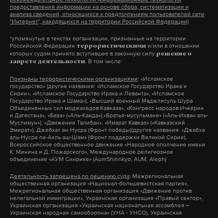
законодательству, которые предусматривают
предоставления информации на основе сбора, систематизации и
другие основания по здоровью — их более
анализа сведений, относящихся к предпочтениям пользователей сети
уголовную ответственность за фейки о действиях
"Интернет", находящихся на территории Российской Федерации)
четырехсот штук, с которыми можно избежать
Российской армии и призывы к антироссийским
мобилизации. Если же человек убежденно хочет
*упомянутые в текстах организации, признанные на территории
санкциям. Видеохостинг YouTube заблокировал
Российской Федерации
и/или в отношении
террористическими
сменить пол, то это его решение, никто не
которых судом принято вступившее в законную силу
решение о
все функции монетизации для российских
Родион Газманов
оспаривает и не запрещает ему это делать. Там
. В том числе:
запрете деятельности
Фото: Global Look Press / Вадим Тараканов
пользователей в рамках санкций.
процедура следующая: сначала он
Признаны террористическими организациями
: «Исламское
«
Если вы любите гулять на улице
—
гуляйте. Если
государство» (другие названия: «Исламское Государство Ирака и
консультируется с психиатром, чтобы исключить
Сирии», «Исламское Государство Ирака и Леванта», «Исламское
*Meta, Facebook и Instagram признаны
вы бегаете по утрам
—
бегайте по утрам. Читайте
психиатрическое заболевание, это стандартная
Государство Ирака и Шама»), «Высший военный Маджлисуль Шура
Объединенных сил моджахедов Кавказа», «Конгресс народов Ичкерии
экстремистскими организациями и запрещены на
стихи, смотрите хорошие фильмы. Все-таки
процедура. После этого записывается на операцию
и Дагестана», «База» («Аль-Каида»),«Братья-мусульмане» («Аль-Ихван аль-
территории России.
Муслимун»), «Движение Талибан», «Имарат Кавказ» («Кавказский
постарайтесь инфопространство вокруг себя
по смене пола, затем он меняет пол, документы.
Эмират»), Джебхат ан-Нусра (Фронт победы)(другие названия: «Джабха
ограничить так, чтобы оно вас не пугало и не
аль-Нусра ли-Ахль аш-Шам» (Фронт поддержки Великой Сирии),
Именно паспорт, где у него в графе «пол» будет
блогер
заработок
соцсети
доходы
#
#
#
#
Всероссийское общественное движение «Народное ополчение имени
триггерило, чтобы вам не приходил избыток
К. Минина и Д. Пожарского», Международное религиозное
стоять «женский». И как только он сменил пол,
объединение «АУМ Синрике» (AumShinrikyo, AUM, Aleph)
негативной информации, большая часть из
получит, соответственно, паспорт с женским
Деятельность запрещена по решению суда
: Межрегиональная
которой это домыслы и догадки. И второй момент:
полом, снимается с воинского учета и
общественная организация «Национал-большевистская партия»,
есть замечательный такой принцип «стоп
Межрегиональная общественная организация «Движение против
мобилизации не подлежит. Но это очень долгий,
нелегальной иммиграции», Украинская организация «Правый сектор»,
момент». Что это такое? Если вы переживаете о
Украинская организация «Украинская национальная ассамблея –
дорогостоящий и сложный путь, который дано
Украинская народная самооборона» (УНА - УНСО), Украинская
том, что будет в будущем, то задайте себе вопрос: