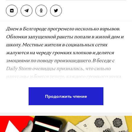
Днем в Белгороде прогремело несколько взрывов.
Обломки запущенной ракеты попали в жилой дом и
школу. Местные жители в социальных сетях
жалуются на череду громких хлопков и делятся
эмоциями по поводу произошедшего. В беседе с
Daily Storm очевидцы признались, что сильно
напуганы и боятся теперь каждого громкого звука.
Алина живет в отдалении от разрушенного
Продолжить чтение
белгородского дома. Она слышала целую серию
громких взрывов. Сейчас она даже не может
пойти на работу из-за происходящих событий и
переживает за свою безопасность.