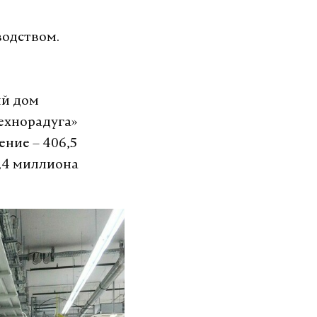
водством.
ый дом
Технорадуга»
ение – 406,5
0,4 миллиона