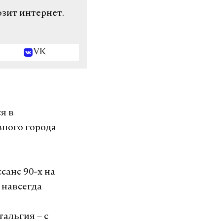
озит интернет.
VK
я в
вного города
санс 90-х на
 навсегда
альгия – с