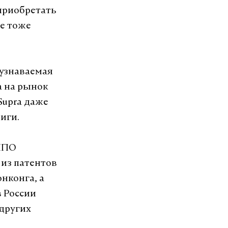
 приобретать
ые тоже
 узнаваемая
а на рынок
Supra даже
иги.
 НПО
 из патентов
онконга, а
в России
 других