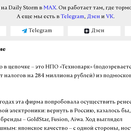
а Daily Storm в
MAX
. Он работает там, где торм
А еще мы есть в
Telegram
,
Дзен
и
VK
.
Telegram
Дзен
ие
о в цепочке – это НПО «Технопарк» (подозреваетс
т налогов на 284 миллиона рублей) из подмоско
 годах эта фирма попробовала осуществить ренес
ой электроники: вернуть в Россию, казалось бы,
ренды – GoldStar, Fusion, Aiwa. Ход выглядел
ным: японское качество – с одной стороны, ност