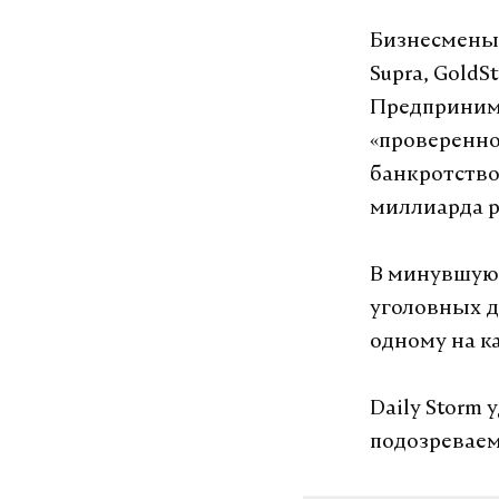
Бизнесмены,
Supra, GoldS
Предпринима
«проверенно
банкротство
миллиарда р
В минувшую 
уголовных де
одному на к
Daily Storm 
подозревае