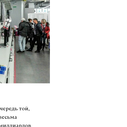
чередь той,
весьма
 миллиардов