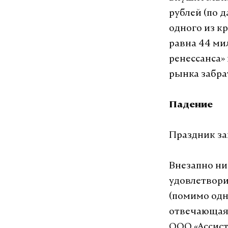
рублей (по 
одного из к
равна 44 ми
ренессанса»
рынка забрат
Падение
Праздник за
Внезапно ни
удовлетвори
(помимо одн
отвечающая 
ООО «Ассист