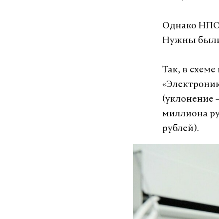
Однако НПО 
Нужны были 
Так, в схем
«Электроник
(уклонение 
миллиона ру
рублей).