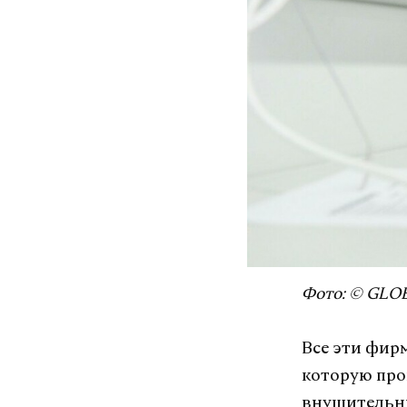
Фото: © GLOB
Все эти фир
которую про
внушительны