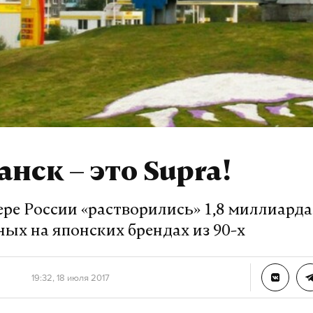
нск – это Supra!
ере России «растворились» 1,8 миллиарда
ных на японских брендах из 90-х
19:32, 18 июля 2017