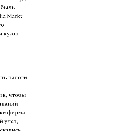
ибыль
ia Markt
го
й кусок
ть налоги.
тв, чтобы
омпаний
же фирма,
 учет, –
ыскались