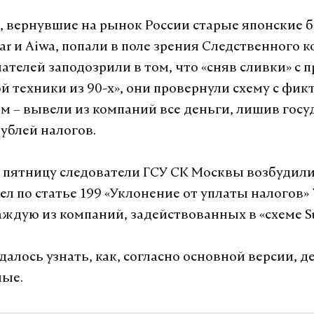
 вернувшие на рынок России старые японские 
tar и Aiwa, попали в поле зрения Следственного к
телей заподозрили в том, что «сняв сливки» с 
й техники из 90-х», они провернули схему с фи
м – вывели из компаний все деньги, лишив госуд
ублей налогов.
пятницу следователи ГСУ СК Москвы возбудили
л по статье 199 «Уклонение от уплаты налогов» 
аждую из компаний, задействованных в «схеме Su
удалось узнать, как, согласно основной версии, 
мые.