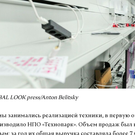
AL LOOK press/Anton Belitsky
мы занимались реализацией техники, в первую о
изводило НПО «Технопарк». Объем продаж был 
м: за год их общая выручка составляла более 7