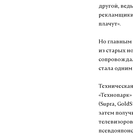
другой, вед
рекламщики 
плачут».
Но главным 
из старых н
сопровождал
стала одним
Техническая
«Технопарк»
(Supra, Gold
затем получ
телевизоров
псевдояпонс