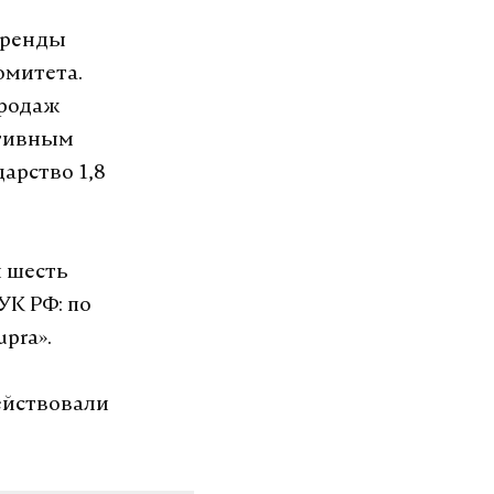
бренды
омитета.
продаж
ктивным
арство 1,8
 шесть
УК РФ: по
pra».
действовали