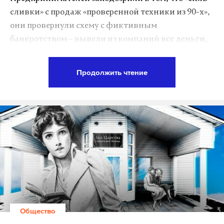
сливки» с продаж «проверенной техники из 90-х»,
они провернули схему с фиктивным
банкротством – вывели из компаний все деньги,
лишив государство 1,8 миллиарда рублей
налогов.
Продолжить чтение
В минувшую пятницу следователи ГСУ СК
Москвы возбудили шесть уголовных дел по
статье 199 «Уклонение от уплаты налогов» УК РФ:
по одному на каждую из компаний,
задействованных в «схеме Supra».
Daily Storm удалось узнать, как, согласно
основной версии, действовали подозреваемые.
Общество