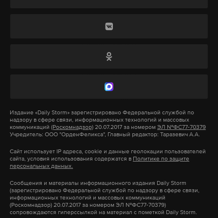
речь.
безобразия: НПО «Технопарк» приобрело лицензию
на использование каждого из патентов (Supra,
Санкт-Петербург
GoldStar и т.д.) у их нынешних держателей с
Самыми «освоенными» местами для СИ стали
Кипра и Гонконга, а затем получило в
Санкт-Петербург и Ленинградская область, где
Росаккредитации сертификаты на выпуск в
расположен центральный комплекс зданий
России телевизоров, микроволновых печей,
управленческого центра. Только кадастровая
освежителей воздуха и других псевдояпонских
стоимость земли площадью в 114 га — 334,5
устройств.
Издание
«Daily Storm»
зарегистрировано Федеральной службой по
миллиона рублей. Здания общей площадью в 9423
надзору в сфере связи, информационных технологий и массовых
квадратных метра, по данным Росреестра,
коммуникаций
(Роскомнадзор)
20.07.2017 за номером
ЭЛ №ФС77-70379
Однако НПО «Технопарк» занималось
Учредитель: ООО "ОрденФеликса", Главный редактор: Таразевич А.А.
оцениваются в 426 миллионов рублей. Если
исключительно производством. Нужны были и те,
Сайт использует IP адреса, cookie и данные геолокации пользователей
добавить стоимость помещений, находящихся в
кто будет продавать.
сайта, условия использования содержатся в
Политике по защите
персональных данных.
собственности у иеговистов, то получим 780
миллионов рублей. Однако, по оценкам экспертов,
Так, в схеме появились еще четыре компании:
Сообщения и материалы информационного издания Daily Storm
(зарегистрировано Федеральной службой по надзору в сфере связи,
в целом рыночная стоимость объектов СИ,
ООО «Торговый дом «Электроника» (уклонение –
информационных технологий и массовых коммуникаций
(Роскомнадзор) 20.07.2017 за номером ЭЛ №ФС77-70379)
находящихся только в Санкт-Петербурге,
362,8 миллиона рублей), ООО «Технорадуга»
сопровождаются гиперссылкой на материал с пометкой Daily Storm.