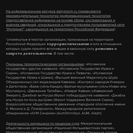
оценивается ни много ни мало в 1,5 миллиарда
(уклонение – 89,4 миллиона рублей), ООО
рублей и выше. В учредителях РО Свидетелей
«Домотека» (уклонение – 406,5 миллиона рублей),
На информационном ресурсе dailystorm.ru применяются
рекомендательные технологии (информационные технологии
Иеговы Санкт-Петербурга — люди весьма
ООО «Товары будущего» (уклонение – 270,4
предоставления информации на основе сбора, систематизации и
непростые: Сергей Малышев — бывший
анализа сведений, относящихся к предпочтениям пользователей сети
миллиона рублей).
"Интернет", находящихся на территории Российской Федерации)
генеральный директор Тюменской авиакомпании
*упомянутые в текстах организации, признанные на территории
«Сибирьинтеравиа», Сергей Васильев —
Российской Федерации
и/или в отношении
террористическими
начальник Управления ведомственной охраны по
которых судом принято вступившее в законную силу
решение о
. В том числе:
запрете деятельности
Новгородской области «Связь-Безопасность»,
Признаны террористическими организациями
: «Исламское
Дмитрий Поляков — совладелец коллегии
государство» (другие названия: «Исламское Государство Ирака и
адвокатов Волгоградской области и бывший член
Сирии», «Исламское Государство Ирака и Леванта», «Исламское
Государство Ирака и Шама»), «Высший военный Маджлисуль Шура
совета директоров Бутырского рынка Москвы.
Объединенных сил моджахедов Кавказа», «Конгресс народов Ичкерии
и Дагестана», «База» («Аль-Каида»),«Братья-мусульмане» («Аль-Ихван аль-
Муслимун»), «Движение Талибан», «Имарат Кавказ» («Кавказский
Эмират»), Джебхат ан-Нусра (Фронт победы)(другие названия: «Джабха
аль-Нусра ли-Ахль аш-Шам» (Фронт поддержки Великой Сирии),
Подпишитесь на Daily Storm в
MAX
. Он
Всероссийское общественное движение «Народное ополчение имени
К. Минина и Д. Пожарского», Международное религиозное
Фото: © GLOBAL LOOK press/Anton Belitsky
работает там, где тормозит интернет.
объединение «АУМ Синрике» (AumShinrikyo, AUM, Aleph)
А еще мы есть в
Telegram
,
Дзен
и
VK
.
Деятельность запрещена по решению суда
: Межрегиональная
Все эти фирмы занимались реализацией техники,
общественная организация «Национал-большевистская партия»,
Межрегиональная общественная организация «Движение против