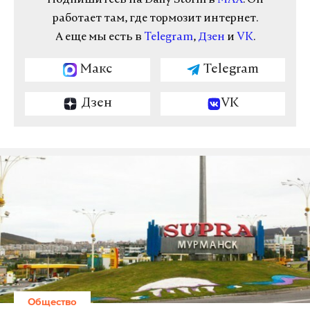
Подпишитесь на Daily Storm в
MAX
. Он
работает там, где тормозит интернет.
А еще мы есть в
Telegram
,
Дзен
и
VK
.
Макс
Telegram
Дзен
VK
Общество