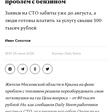
проблем с бензином
Записи на СТО забиты уже до августа, а
люди готовы платить за услугу свыше 100
тысяч рублей
Иван Соколов
Сергей Жорин
14:01, 25 июня 2026
Коллаж: Daily Storm
—
У меня есть помощники, которые смотрят, где и
что можно купить, и заправляют мою машину. Но
на шаг вперед я уже подумал, что в какой-то
момент мне, возможно, придется ездить на работу
на велосипеде. Я очень люблю этот вид
Жители Московской области и Крыма на фоне
транспорта, и это может быть каким-то
проблем с топливом решили переоборудовать свои
временным выходом — на случай, если эта
легковушки на газ. Цена вопроса — от 80 тысяч
ситуация не зайдет далеко и до зимы не
рублей. Но, как сообщили Daily Storm работники
«рассосется». Но конечно, это все очень не весело!
местных СТО, от клиентов нет отбоя. Очереди на