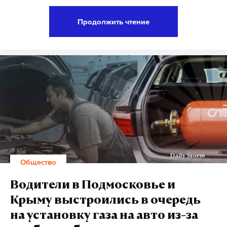
Сергей Жорин, адвокат
:
Продолжить чтение
Подпишитесь на Daily Storm в
MAX
. Он
работает там, где тормозит интернет.
А еще мы есть в
Telegram
,
Дзен
и
VK
.
Макс
Telegram
Дзен
VK
Общество
Водители в Подмосковье и
Крыму выстроились в очередь
на установку газа на авто из-за