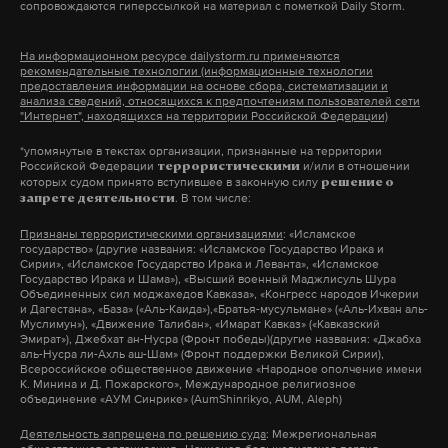
сопровождаются гиперссылкой на материал с пометкой Daily Storm.
Он говорит, что это серьезная проблема. Особенно
хотят прилично сэкономить. Топлива-то нет...»
тяжело с дизелем, без которого невозможно вести
На информационном ресурсе dailystorm.ru применяются
рекомендательные технологии (информационные технологии
полевые работы. И конечно, я очень
По словам сотрудника одинцовского СТО, из-за
предоставления информации на основе сбора, систематизации и
расстраиваюсь.
отсутствия баллонов их фирма перестала
анализа сведений, относящихся к предпочтениям пользователей сети
"Интернет", находящихся на территории Российской Федерации)
принимать заказы от водителей. «Когда новые
*упомянутые в текстах организации, признанные на территории
Запасаться не буду. Ничего страшного
;
если
баллоны придут — неизвестно. Может, к августу, и
Российской Федерации
и/или в отношении
террористическими
понадобится, начну использовать общественный
то не факт», — заключил собеседник.
которых судом принято вступившее в законную силу
решение о
. В том числе:
запрете деятельности
транспорт, но я не верю, что все встанет...
Признаны террористическими организациями
: «Исламское
В Подольске, отвечая на звонок корреспондента
государство» (другие названия: «Исламское Государство Ирака и
Мне не тревожно,
мне обидно! Что наша страна
Daily Storm, также признались, что на ближайшие
Сирии», «Исламское Государство Ирака и Леванта», «Исламское
Государство Ирака и Шама»), «Высший военный Маджлисуль Шура
уже пятый год не может решить один достаточно
три недели не смогут принять: «По записи просто
Объединенных сил моджахедов Кавказа», «Конгресс народов Ичкерии
и Дагестана», «База» («Аль-Каида»),«Братья-мусульмане» («Аль-Ихван аль-
пустяковый, на мой взгляд, вопрос — смести
много народа. До 18 июля точно новых клиентов
Муслимун»), «Движение Талибан», «Имарат Кавказ» («Кавказский
Эмират»), Джебхат ан-Нусра (Фронт победы)(другие названия: «Джабха
нацистское руководство Украины.
не принимаем, а там ищите окошки», —
аль-Нусра ли-Ахль аш-Шам» (Фронт поддержки Великой Сирии),
Всероссийское общественное движение «Народное ополчение имени
посоветовали сотрудники СТО.
К. Минина и Д. Пожарского», Международное религиозное
Смести — это так, как делают Соединенные
объединение «АУМ Синрике» (AumShinrikyo, AUM, Aleph)
Штаты по всему миру! Вон президент Венесуэлы
«Как проблемы с бензином начались — народ к нам
Деятельность запрещена по решению суда
: Межрегиональная