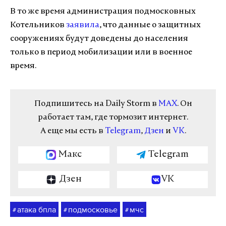
В то же время администрация подмосковных
Котельников
заявила
, что данные о защитных
сооружениях будут доведены до населения
только в период мобилизации или в военное
время.
Подпишитесь на Daily Storm в
MAX
. Он
работает там, где тормозит интернет.
А еще мы есть в
Telegram
,
Дзен
и
VK
.
Макс
Telegram
Дзен
VK
атака бпла
подмосковье
мчс
#
#
#