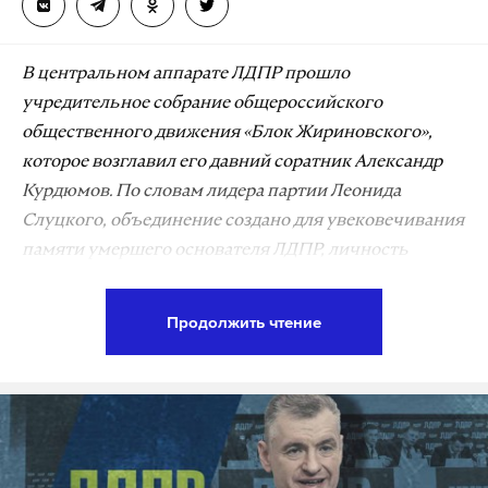
В центральном аппарате ЛДПР прошло
учредительное собрание общероссийского
общественного движения «Блок Жириновского»,
которое возглавил его давний соратник Александр
Курдюмов. По словам лидера партии Леонида
Слуцкого, объединение создано для увековечивания
памяти умершего основателя ЛДПР, личность
которого нельзя «сужать до партии». Поэтому
либерал-демократы призвали присоединяться к
Продолжить чтение
блоку всех желающих, независимо от партийной
принадлежности.
Переизбранный на недавнем съезде ЛДПР
председатель Леонид Слуцкий выступил с
обращением к собравшимся делегатам. Он