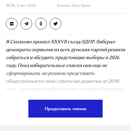
высказался Слуцкий.
18:06, 2 окт. 2025
Коллаж: Daily Storm
Подпишитесь на Daily Storm в
MAX
. Он
работает там, где тормозит интернет.
А еще мы есть в
Telegram
,
Дзен
и
VK
.
В Сколково прошел XXXVII съезд ЛДПР. Либерал-
демократы первыми из всех думских партий решили
Макс
Telegram
собраться и обсудить предстоящие выборы в 2026
году. Пока избирательные списки они еще не
Дзен
VK
сформировали, но решили представить
общественности свою стратегию развития до 2030
года, над которой работали пять месяцев. Партийцы
создали платформу по адаптации ветеранов СВО, в
также пообещали стать второй фракцией в Госдуме и
Продолжить чтение
завоевать сердца каждого пятого избирателя.
По словам лидера ЛДПР Леонида Слуцкого,