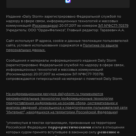
фрондой пришлось расстаться, напомнил
Также, по мнению Слуцкого, это всероссийское
Слуцкий.
движение имеет все основания через несколько
Издание
«Daily Storm»
зарегистрировано Федеральной службой по
лет стать международным. В заключение он
надзору в сфере связи, информационных технологий и массовых
коммуникаций
(Роскомнадзор)
20.07.2017 за номером
ЭЛ №ФС77-70379
попросил у членов организации внести
Учредитель: ООО "ОрденФеликса", Главный редактор: Таразевич А.А.
Подпишитесь на Daily Storm в
MAX
. Он
собственные предложения по увековечиванию
работает там, где тормозит интернет.
Сайт использует IP адреса, cookie и данные геолокации пользователей
памяти Жириновского и по новым проектам.
сайта, условия использования содержатся в
Политике по защите
А еще мы есть в
Telegram
,
Дзен
и
VK
.
персональных данных.
Бывший депутат Госдумы и член ЦИК России от
Сообщения и материалы информационного издания Daily Storm
Макс
Telegram
(зарегистрировано Федеральной службой по надзору в сфере связи,
партии Александр Курдюмов от себя добавил, что
информационных технологий и массовых коммуникаций
(Роскомнадзор) 20.07.2017 за номером ЭЛ №ФС77-70379)
наследие Жириновского нужно нести к тем, кто
Дзен
VK
сопровождаются гиперссылкой на материал с пометкой Daily Storm.
не являются сторонниками ЛДПР.
На информационном ресурсе dailystorm.ru применяются
рекомендательные технологии (информационные технологии
«Мы должны нести все это к людям, которые,
предоставления информации на основе сбора, систематизации и
анализа сведений, относящихся к предпочтениям пользователей сети
может быть, не хотят вступать в ЛДПР, в какую-то
"Интернет", находящихся на территории Российской Федерации)
другую партию. Но уверены, что Жириновский
*упомянутые в текстах организации, признанные на территории
— это самый мощный политик современности», —
Российской Федерации
и/или в отношении
террористическими
которых судом принято вступившее в законную силу
решение о
подчеркнул Курдюмов.