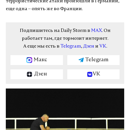
террористические атаки произошли в Германии,
еще одна – опять же во Франции.
Подпишитесь на Daily Storm в
MAX
. Он
работает там, где тормозит интернет.
А еще мы есть в
Telegram
,
Дзен
и
VK
.
Макс
Telegram
Дзен
VK