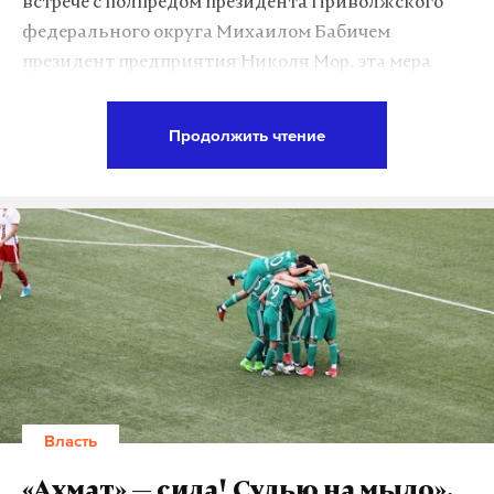
встрече с полпредом президента Приволжского
федерального округа Михаилом Бабичем
президент предприятия Николя Мор, эта мера
принимается для оптимизации производства.
Продолжить чтение
«Численность рабочих нам нужно приравнять к
потребностям рынка. Людям, которые не
задействованы на конвейере, мы найдем другую
работу в индустриальном парке. Нет такого
брутального сокращения численности персонала,
есть перераспределение людей на другие локации
и сферы. У нас уже 800 человек, которые перешли
в индустриальный парк», – рассказал
представитель руководства предприятия,
отметив, что в целом ситуация на производстве
Власть
уже не такая кризисная, как в 2016 году.
«Ахмат» — сила! Судью на мыло».