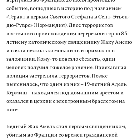
вернулась во Францию. 26 июля произошло
событие, вошедшее в историю под названием
«Теракт в церкви Святого Стефана в Сент-Этьен-
дю-Рувре» (Нормандия). Двое террористов
восточного происхождения перерезали горло 85-
летнему католическому священнику Жаку Амелю
и взяли несколько монахинь и прихожан в
заложники. Кому-то повезло сбежать, один
человек получил тяжелое ранение. Приехавшая
полиция застрелила террористов. Позже
выяснилось, что один из них – 19-летний Адель
Кермиш – находился под домашним арестом и
оказался в церкви с электронным браслетом на
ноге.
Бедный Жак Амель стал первым священником,
убитым во Франции со времен гражданской