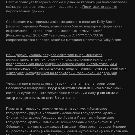
Сайт использует IP адреса, cookie и данные геолокации пользователей
футболистам предстояло встретиться с
характеристиками: разрешением экрана,
сайта, условия использования содержатся в
Политике по защите
пермяками. – Примеч.
D
.
S
.), но у «Ахмата» очень
персональных данных.
фотокамерой, объемом памяти.
интересный дубль. И футбол красивый
Сообщения и материалы информационного издания Daily Storm
(зарегистрировано Федеральной службой по надзору в сфере связи,
показывает, — продолжила интриговать подруга.
Отметим, что ранее сенаторам выдавались
информационных технологий и массовых коммуникаций
(Роскомнадзор) 20.07.2017 за номером ЭЛ №ФС77-70379)
простые по технической части служебные
сопровождаются гиперссылкой на материал с пометкой Daily Storm.
Дубль так дубль, подумала я, взяла оператора и
телефоны. Их, как правило, они отдавали своим
поехала на бывшую домашнюю арену
помощникам или пользовались только сим-
На информационном ресурсе dailystorm.ru применяются
республиканской команды – стадион Султана
рекомендательные технологии (информационные технологии
картами с ограниченной суммой средств на счету,
предоставления информации на основе сбора, систематизации и
Билимханова.
который в случае необходимости они могли
анализа сведений, относящихся к предпочтениям пользователей сети
"Интернет", находящихся на территории Российской Федерации)
пополнять.
*упомянутые в текстах организации, признанные на территории
Российской Федерации
и/или в отношении
террористическими
«Мне такой телефон выдали в прошлом году, но
которых судом принято вступившее в законную силу
решение о
. В том числе:
запрете деятельности
он у меня лежит, я им сейчас не пользуюсь, но буду
Признаны террористическими организациями
: «Исламское
пользоваться. Это Samsung. Но в целом я считаю
государство» (другие названия: «Исламское Государство Ирака и
эту идею правильной. Другое дело, что эти
Сирии», «Исламское Государство Ирака и Леванта», «Исламское
Государство Ирака и Шама»), «Высший военный Маджлисуль Шура
телефоны быстро устаревают», — пояснил сенатор
Объединенных сил моджахедов Кавказа», «Конгресс народов Ичкерии
и Дагестана», «База» («Аль-Каида»),«Братья-мусульмане» («Аль-Ихван аль-
от Крыма Сергей Цеков, отметив, что на Украине