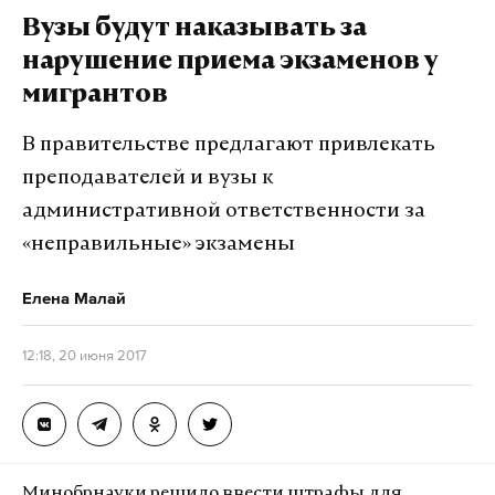
повторилась ровно год спустя, но уже на Ладоге.
Вузы будут наказывать за
Тогда — воспитанники детского лагеря, сегодня —
нарушение приема экзаменов у
подростки. Стоит ли ждать третьего случая?
мигрантов
Помимо карельских озер у нас достаточно
опасных мест, — сказал депутат Сысоев. – В
В правительстве предлагают привлекать
сегодняшних условиях мне представляется
преподавателей и вузы к
логичным предложить агентству по туризму
административной ответственности за
создать федеральную карту мест, опасных для
«неправильные» экзамены
организации отдыха детей. В этой карте должны
быть учтены такие важные критерии, как
Елена Малай
климатические условия, транспортная
доступность, близость спасательных служб и
12:18, 20 июня 2017
другие. Если мы сможем предостеречь лиц,
ответственных за отдых детей в таких местах,
надеюсь, сможем и спасти невинные жизни
многих детей».
Минобрнауки решило ввести штрафы для