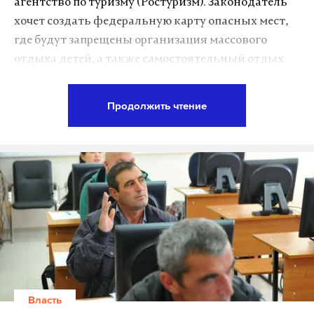
агентство по туризму (Ростуризм). Законодатель
хочет создать федеральную карту опасных мест,
где будут запрещены организация массового
отдыха детей, а также самостоятельный отдых
школьников без сопровождения взрослых.
Продолжить чтение
Реакция последовала после новой трагедии с
детьми. На Ладожском озере, спустя год после
трагедии на Сямозере в 2016 году, перевернулась
лодка с подростками. Пока спасатели пытаются
найти живых или мертвых, общественность
задается вопросом: как такое возможно? Ведь
тогда на Сямозере погибли 14 детей и выводы
должны быть сделаны.
«Приходится признать, что известная трагедия с
Власть
гибелью несовершеннолетних на Сямозере