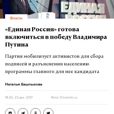
работает там, где тормозит интернет.
А еще мы есть в
Telegram
,
Дзен
и
VK
.
Власть
Макс
Telegram
«Единая Россия» готова
Дзен
VK
включиться в победу Владимира
Путина
Партия мобилизует активистов для сбора
подписей и разъяснения населению
Грудинин попросил Зюганова
программы главного для нее кандидата
возглавить его
предвыборный штаб
Наталья Башлыкова
Съезд КПРФ выступил за выдвижение
директора совхоза имени Ленина на
18:26, 23 дек. 2017
Фото: © kremlin.ru
выборы президента
23 декабря 2017