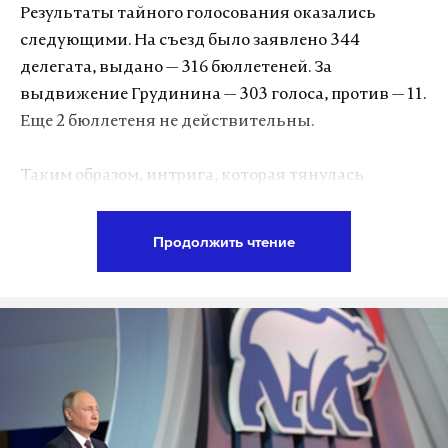
Результаты тайного голосования оказались
следующими. На съезд было заявлено 344
делегата, выдано — 316 бюллетеней. За
выдвижение Грудинина — 303 голоса, против — 11.
Еще 2 бюллетеня не действительны.
Таким образом, интрига, которая тянулась
последние несколько недель, завершилась.
Компартию на выборах президента России будет
Продолжить чтение
представлять 57-летний директор Совхоза имени
Ленина Павел Грудинин. Председатель ЦК КПРФ
Геннадий Зюганов фактически возглавит его
избирательный штаб, о чем лидера коммунистов
попросил сам Грудинин.
Подпишитесь на Daily Storm в
MAX
. Он