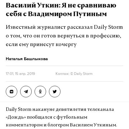
Всероссийской академии внешней торговли
Василий Уткин: Я не сравниваю
Минэкономразвития, доктор экономических наук
себя с Владимиром Путиным
Алексей Кашепов. Соответствующая статья под
названием
«Прогнозирование рынка труда в
Известный журналист рассказал Daily Storm
условиях современных институциональных
о том, что он готов вернуться в профессию,
реформ» (стр. 44–55)
была опубликована в свежем
если ему принесут кочергу
номере научно-практического журнала
«Социально-трудовые исследования»
, который
Наталья Башлыкова
выпускается Всероссийским научно-
исследовательским институтом труда
17:01, 15 апр. 2019
Коллаж: © Daily Storm
Министерства труда России.
Подпишитесь на Daily Storm в
MAX
. Он
Daily Storm накануне девятилетия телеканала
работает там, где тормозит интернет.
«Дождь» пообщался с футбольным
А еще мы есть в
Telegram
,
Дзен
и
VK
.
комментатором и блогером Василием Уткиным.