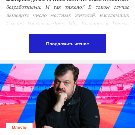
безработными. И так тяжело? В таком случае
выведите число местных жителей, населяющих
Самару, Ростов-на-Дону, Уфу, Красноярск, Пермь,
Воронеж и Волгоград. Вывели? Должно было
получиться приблизительно 7 618 000 человек. И вот
Продолжить чтение
все они безработные. В это тоже сложно поверить?
Нам тоже. И пускай почти восемь миллионов
безработных не будут сосредоточены
исключительно в этих или каких бы то ни было
других городах страны, уже к 2024 году они реально
могут заполонить всю Россию.
К таким неутешительным и в какой-то степени
даже апокалиптичным выводам пришел главный
научный сотрудник Института
Власть
макроэкономических исследований