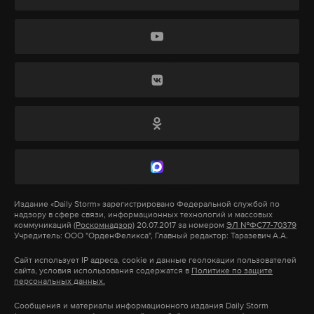
законодательных изменений на соотношение
Макс
Telegram
спроса и предложения на рынке труда за
последний год. Алексей Кашепов признает
Дзен
VK
социальную остроту последствий пенсионной
реформы и призывает правительство принять
меры по ее снижению. В противном случае беды не
миновать.
«Повышение пенсионного возраста вызовет
увеличение численности населения в
трудоспособном возрасте по среднему варианту
Издание
«Daily Storm»
зарегистрировано Федеральной службой по
надзору в сфере связи, информационных технологий и массовых
примерно на 9 миллионов человек в 2023–2024
коммуникаций
(Роскомнадзор)
20.07.2017 за номером
ЭЛ №ФС77-70379
Учредитель: ООО "ОрденФеликса", Главный редактор: Таразевич А.А.
годах
, — отмечается в исследовании. —
При
этом дополнительное вовлечение лиц в возрасте
Сайт использует IP адреса, cookie и данные геолокации пользователей
сайта, условия использования содержатся в
Политике по защите
55–60(65) лет в состав рабочей силы составит не
персональных данных.
«Дождь» отмечает свой девятый день рождения
более 4–5 миллионов человек, поскольку
Сообщения и материалы информационного издания Daily Storm