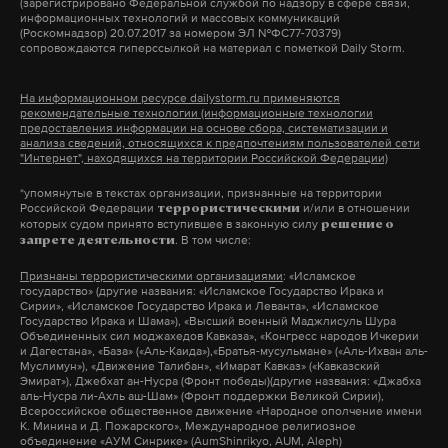
23 апреля в московском клубе «Известия Hall». На
половина «новых трудоспособных» уже входит в
(зарегистрировано Федеральной службой по надзору в сфере связи,
информационных технологий и массовых коммуникаций
вечеринке «П IX Й, ПЛЯШЕМ» выступят
состав рабочей силы. Потери населения от
(Роскомнадзор) 20.07.2017 за номером ЭЛ №ФС77-70379)
сопровождаются гиперссылкой на материал с пометкой Daily Storm.
культовый латвийский рок-коллектив
невыплаты пенсии «новому трудоспособному»
Brainstorm, российская группа «Моя Мишель» и
контингенту составят около 1,5 триллиона
На информационном ресурсе dailystorm.ru применяются
специальные гости, имена которых пока не
рублей в год в 2023–2024 годах.
рекомендательные технологии (информационные технологии
предоставления информации на основе сбора, систематизации и
раскрываются. Гендиректор телеканала Наталья
Вследствие опережения роста численности
анализа сведений, относящихся к предпочтениям пользователей сети
"Интернет", находящихся на территории Российской Федерации)
Синдеева сообщила Daily Storm, что впервые
рабочей силы над ростом числа рабочих мест
планируется не большой рок-концерт, а лиричная
безработица может увеличиться с 3,5–4,0
*упомянутые в текстах организации, признанные на территории
Российской Федерации
и/или в отношении
террористическими
и одновременно веселая вечеринка, где «Дождь»
миллиона до 7,7–7,8 миллиона человек и
которых судом принято вступившее в законную силу
решение о
. В том числе:
запрете деятельности
ждет своих подписчиков и друзей. Билеты можно
составить 9,6–9,7% от численности рабочей
приобрести на официальном
сайте
.
силы».
Признаны террористическими организациями
: «Исламское
государство» (другие названия: «Исламское Государство Ирака и
Сирии», «Исламское Государство Ирака и Леванта», «Исламское
Государство Ирака и Шама»), «Высший военный Маджлисуль Шура
Иными словами, власти Российской Федерации
— Василий, приближается день рождения
Объединенных сил моджахедов Кавказа», «Конгресс народов Ичкерии
не смогут предложить народу необходимое
и Дагестана», «База» («Аль-Каида»),«Братья-мусульмане» («Аль-Ихван аль-
телеканала «Дождь», членом команды
Муслимун»), «Движение Талибан», «Имарат Кавказ» («Кавказский
количество рабочих мест, которое потребуется из-
которого вы не так давно стали. Он
Эмират»), Джебхат ан-Нусра (Фронт победы)(другие названия: «Джабха
аль-Нусра ли-Ахль аш-Шам» (Фронт поддержки Великой Сирии),
за того, что в прошлом году был увеличен возраст
действительно сегодня уникален для России,
Всероссийское общественное движение «Народное ополчение имени
К. Минина и Д. Пожарского», Международное религиозное
выхода людей на пенсию. Рабочих рук и голодных
на ваш взгляд, почему никто больше не
объединение «АУМ Синрике» (AumShinrikyo, AUM, Aleph)