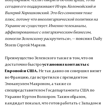
популярным.
«Если говорить об олигархах, то на
сегодня его поддерживают Игорь Коломойский и
Валерий Хорошковский. Это без сомнения тоже
плюс, потому что внеолигархической политики на
Украине не существует. Именно телеканалы,
аффилированные с олигархическим бизнесом,
помогли Зеленскому раскрутиться»,
— пояснил Daily
Storm Сергей Марков.
Преимущество Зеленского также в том, что он
достаточно быстро
установил контакты с
Европой и США.
Не так давно он совершил визит
во Францию, где встретился с президентом
Эммануэлем Макроном, а также со
спецпредставителем Госдепартамента США по
Украине Куртом Волкером. Таким образом,
кандидат показал, что готов работать с Западом и