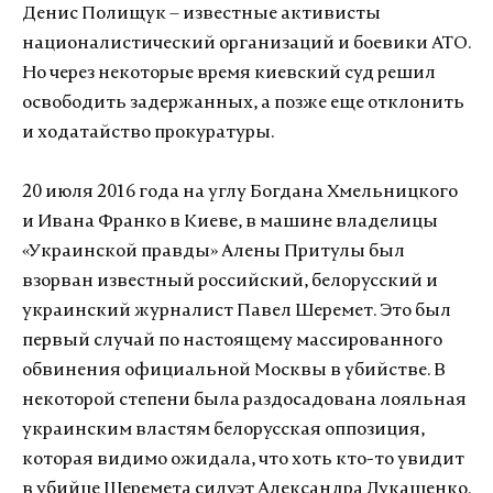
Денис Полищук – известные активисты
националистический организаций и боевики АТО.
Но через некоторые время киевский суд решил
освободить задержанных, а позже еще отклонить
и ходатайство прокуратуры.
20 июля 2016 года на углу Богдана Хмельницкого
и Ивана Франко в Киеве, в машине владелицы
«Украинской правды» Алены Притулы был
взорван известный российский, белорусский и
украинский журналист Павел Шеремет. Это был
первый случай по настоящему массированного
обвинения официальной Москвы в убийстве. В
некоторой степени была раздосадована лояльная
украинским властям белорусская оппозиция,
которая видимо ожидала, что хоть кто-то увидит
в убийце Шеремета силуэт Александра Лукашенко.