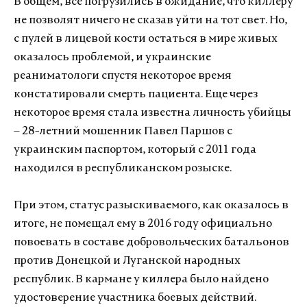
В общем, все погрузились в ожидание, что киллеру
не позволят ничего не сказав уйти на тот свет. Но,
с пулей в лицевой кости остаться в мире живых
оказалось проблемой, и украинские
реаниматологи спустя некоторое время
констатировали смерть пациента. Еще через
некоторое время стала известна личность убийцы
– 28-летний мошенник Павел Паршов с
украинским паспортом, который с 2011 года
находился в республиканском розыске.
При этом, статус разыскиваемого, как оказалось в
итоге, не помещал ему в 2016 году официально
повоевать в составе добровольческих батальонов
против Донецкой и Луганской народных
республик. В кармане у киллера было найдено
удостоверение участника боевых действий.