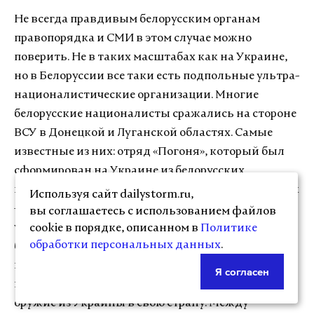
Не всегда правдивым белорусским органам
правопорядка и СМИ в этом случае можно
поверить. Не в таких масштабах как на Украине,
но в Белоруссии все таки есть подпольные ультра-
националистические организации. Многие
белорусские националисты сражались на стороне
ВСУ в Донецкой и Луганской областях. Самые
известные из них: отряд «Погоня», который был
сформирован на Украине из белорусских
националистов, и уроженец Бреста Данила Ляшук
Используя сайт dailystorm.ru,
– участник скандально известного своими
вы соглашаетесь с использованием файлов
убийствами и пытками мирных граждан
cookie в порядке, описанном в
Политике
обработки персональных данных
.
батальона «Торпедо». Это были сотни людей,
которые хотели таких же политических перемен и
Я согласен
в Белоруссии, и которые могли легко переправить
оружие из Украины в свою страну. Между