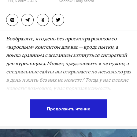
11:13, 5 сент. 2025
Коллаж: Daily Storm
Вообразите, что день без просмотра роликов со
«взрослым» контентом для вас — вроде пытки, а
ломка сравнима с желанием затянуться сигареткой
для курильщика. Может, представлять и не нужно, а
специальные сайты вы открываете по несколько раз
в день и жить без них не можете? Тогда у нас плохие
новости: возможно, у вас порнозависимость.
Порнозависимости еще нет во многих
Продолжить чтение
справочниках, но «больных» все больше: они
погружаются в привычку, замыкаются в себе и
теряются для общества — почти как страдающие от