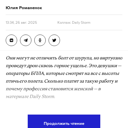
Юлия Романенок
Даже не помню, когда впервые услышал это слово.
Кажется, в начальной школе. И почему-то «порно»
13:34, 26 авг. 2025
Коллаж: Daily Storm
обязательно шло с прилагательным «жесткое».
Уже у всех на телефонах был блютуз, и на
переменах пацаны в школьном туалете
скидывали друг другу обязательно «жесткое
порно». На экране среди пикселей в минимальном
Они могут не отличить болт от шурупа, но виртуозно
разрешении дети узнавали, откуда они вообще
проведут дрон сквозь горное ущелье. Это девушки —
берутся.
операторы БПЛА, которые смотрят на все с высоты
птичьего полета. Сколько платят за такую работу и
Помню, в четвертом классе, будучи обладателем
почему профессия становится женской
— в
компьютера с интернетом, привел пацанов
материале Daily Storm.
показывать им это самое на пузатом мониторе.
Первый же сайт предложил скачать прогу для
Если раньше слово «дрон» ассоциировалось с
просмотра роликов, окей — и все, «заржал»
детской игрушкой, квадрокоптером, аппаратами
Продолжить чтение
свиньей антивирус. На половине экрана
для работы людей определенных профессий