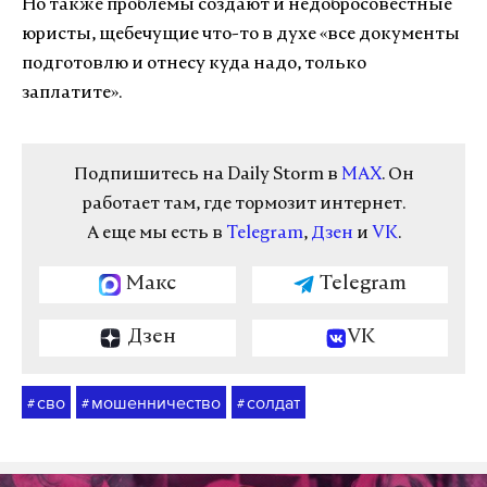
Но также проблемы создают и недобросовестные
юристы, щебечущие что-то в духе «все документы
подготовлю и отнесу куда надо, только
заплатите».
Подпишитесь на Daily Storm в
MAX
. Он
работает там, где тормозит интернет.
А еще мы есть в
Telegram
,
Дзен
и
VK
.
Макс
Telegram
Дзен
VK
сво
мошенничество
солдат
#
#
#