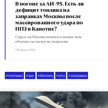
В погоне за АИ-95. Есть ли
дефицит топлива на
заправках Москвы после
массированного удара по
НПЗ в Капотне?
Спрос на бензин немного выше, чем
обычно, но цены не выросли
18 июня 2026
топливо
азс
бензин
нпз
заправка
#
#
#
#
#