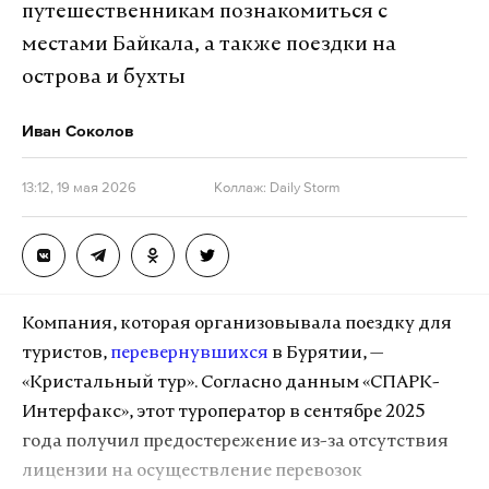
путешественникам познакомиться с
местами Байкала, а также поездки на
острова и бухты
Иван Соколов
13:12, 19 мая 2026
Коллаж: Daily Storm
Скриншот Daily Storm
«Это чудовищное преступление. Удар по объекту
Компания, которая организовывала поездку для
образования, где дети и молодые люди. Сейчас
туристов,
перевернувшихся
в Бурятии, —
самое главное — принять меры по разбору завалов
«Кристальный тур». Согласно данным «СПАРК-
и оказать помощь тем, кто еще под ними
Интерфакс», этот туроператор в сентябре 2025
находится», — процитировал канал
года получил предостережение из-за отсутствия
представителя Кремля.
лицензии на осуществление перевозок