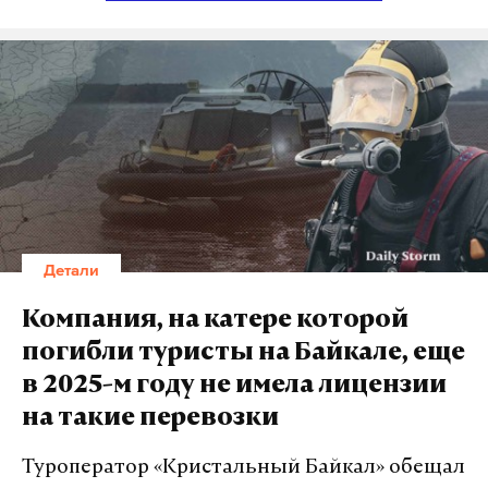
На сайте Sky News в разделе «Мир» в числе первых
заметок опубликовано сообщение с заголовком:
«Чудовищное преступление»: Россия обвиняет
Украину после гибели четырех человек в
результате удара беспилотника по учебному
заведению».
Подпишитесь на Daily Storm в
MAX
. Он
Детали
работает там, где тормозит интернет.
А еще мы есть в
Telegram
,
Дзен
и
VK
.
Компания, на катере которой
погибли туристы на Байкале, еще
Макс
Telegram
в 2025-м году не имела лицензии
Дзен
VK
на такие перевозки
Туроператор «Кристальный Байкал» обещал