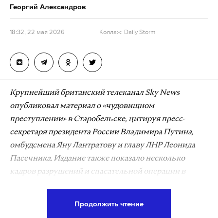
Георгий Александров
18:32, 22 мая 2026
Коллаж: Daily Storm
Крупнейший британский телеканал Sky News
опубликовал материал о «чудовищном
преступлении» в Старобельске, цитируя пресс-
секретаря президента России Владимира Путина,
омбудсмена Яну Лантратову и главу ЛНР Леонида
Пасечника. Издание также показало несколько
кадров разрушений и спасательной операции в
Старобельске. Некоторые ведущие западные СМИ
пока ничего не писали о трагедии.
Продолжить чтение