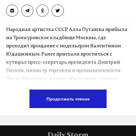
работает там, где тормозит интернет.
А еще мы есть в
Telegram
,
Дзен
и
VK
.
Макс
Telegram
Народная артистка СССР Алла Пугачева прибыла
на Троекуровское кладбище Москвы, где
Дзен
VK
проходит прощание с модельером Валентином
Юдашкиным. Ранее приехали проститься с
кутюрье пресс-секретарь президента Дмитрий
Песков, министр торговли и промышленности
Денис Мантуров, а также известный стилист
Сергей Зверев и певец Олег Газманов.
Продолжить чтение
Подпишитесь на Daily Storm в
MAX
. Он
работает там, где тормозит интернет.
А еще мы есть в
Telegram
,
Дзен
и
VK
.
Daily Storm