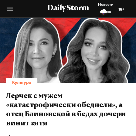
Новости
Daily Storm
18+
Культура
Лерчек с мужем
«катастрофически обеднели», а
отец Блиновской в бедах дочери
винит зятя