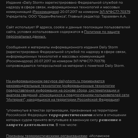
Издание
«Daily Storm»
зарегистрировано Федеральной службой по
надзору в сфере связи, информационных технологий и массовых
Фрунзе, и чуть ли не со Сталиным. Но в 39-м году
коммуникаций
(Роскомнадзор)
20.07.2017 за номером
ЭЛ №ФС77-70379
Юрий Николаевич оставил ГИТИС и ушел в
Учредитель: ООО "ОрденФеликса", Главный редактор: Таразевич А.А.
Красную армию, а в начале войны оказался на
Сайт использует IP адреса, cookie и данные геолокации пользователей
сайта, условия использования содержатся в
Политике по защите
фронте.
персональных данных.
Сообщения и материалы информационного издания Daily Storm
Ну а дальше вы знаете: в ГИТИС он вернулся
(зарегистрировано Федеральной службой по надзору в сфере связи,
информационных технологий и массовых коммуникаций
только на время, а потом подал документы во
(Роскомнадзор) 20.07.2017 за номером ЭЛ №ФС77-70379)
ВГИК и стал учиться режиссуре в мастерской
сопровождаются гиперссылкой на материал с пометкой Daily Storm.
Игоря Савченко.
На информационном ресурсе dailystorm.ru применяются
рекомендательные технологии (информационные технологии
предоставления информации на основе сбора, систематизации и
анализа сведений, относящихся к предпочтениям пользователей сети
"Интернет", находящихся на территории Российской Федерации)
*упомянутые в текстах организации, признанные на территории
Российской Федерации
и/или в отношении
террористическими
которых судом принято вступившее в законную силу
решение о
. В том числе:
запрете деятельности
Признаны террористическими организациями
: «Исламское