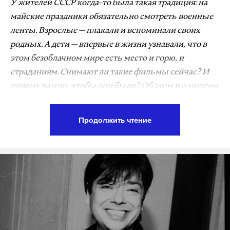
У жителей СССР когда-то была такая традиция: на
майские праздники обязательно смотреть военные
ленты. Взрослые — плакали и вспоминали своих
родных. А дети — впервые в жизни узнавали, что в
этом безоблачном мире есть место и горю, и
страданиям. Снимают ли такие фильмы сейчас? И
почему важно, чтобы они были? Об этом и о многом
другом нам рассказывает президент
Международного фестиваля военного кино имени
Продолжить чтение
Юрия Озерова Олег Урюмцев.
— Олег Григорьевич, в эти праздничные дни с
особенной ностальгией вспоминаются
старые фильмы о войне. И особенно картины
вашего учителя, режиссера Юрия Озерова —
«Освобождение» и «Сталинград». А каким он
был? И как так получилось, что ваш