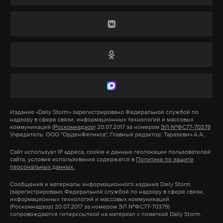
бойца!
А потом так же и проводили. Ничего. Пошел
опять. Сказал, что по-другому не может».
«Как, говорит, я их брошу? — делится женщина. —
Все ребята как свои, как одна семья. Как я их
оставлю?»
Подпишитесь на Daily Storm в
MAX
. Он
Издание
«Daily Storm»
зарегистрировано Федеральной службой по
надзору в сфере связи, информационных технологий и массовых
работает там, где тормозит интернет.
коммуникаций
(Роскомнадзор)
20.07.2017 за номером
ЭЛ №ФС77-70379
Учредитель: ООО "ОрденФеликса", Главный редактор: Таразевич А.А.
А еще мы есть в
Telegram
,
Дзен
и
VK
.
Сайт использует IP адреса, cookie и данные геолокации пользователей
Скриншот: avito.ru
сайта, условия использования содержатся в
Политике по защите
Макс
Telegram
персональных данных.
Листаем дальше, а там — о, что это за божество?
Сообщения и материалы информационного издания Daily Storm
Дзен
VK
Неужто он? — тот самый пейджер Motorola,
(зарегистрировано Федеральной службой по надзору в сфере связи,
информационных технологий и массовых коммуникаций
который был у Мишки из 8-го
«Б»!
(Роскомнадзор) 20.07.2017 за номером ЭЛ №ФС77-70379)
сопровождаются гиперссылкой на материал с пометкой Daily Storm.