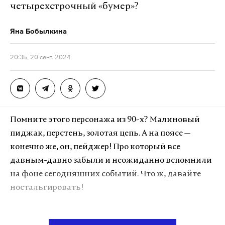
четырехстрочный «бумер»?
Яна Бобылкина
20:35, 20 сент. 2024
Помните этого персонажа из 90-х? Малиновый
пиджак, перстень, золотая цепь. А на поясе —
конечно же, он, пейджер! Про который все
давным-давно забыли и неожиданно вспомнили
на фоне сегодняшних событий. Что ж, давайте
ностальгировать!
Страшно подумать, но если вы знаете, что это за