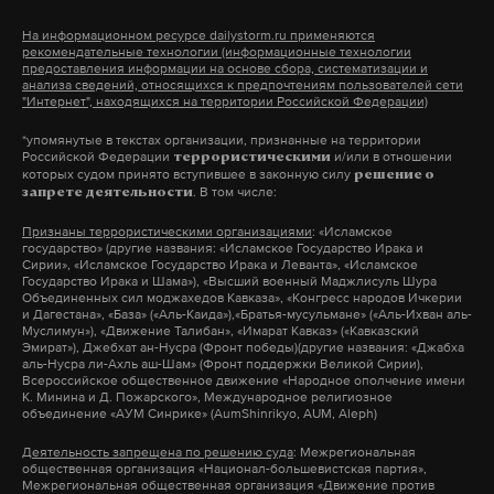
«Рабочий, — сразу успокаивает владелец. —
На информационном ресурсе dailystorm.ru применяются
Вибрирует, пищит, мигает, светится, впечатляет.
рекомендательные технологии (информационные технологии
предоставления информации на основе сбора, систематизации и
Можно использовать как часы с будильником.
анализа сведений, относящихся к предпочтениям пользователей сети
"Интернет", находящихся на территории Российской Федерации)
Или еще кое-где и кое-как, но это для знатоков».
*упомянутые в текстах организации, признанные на территории
Российской Федерации
и/или в отношении
террористическими
«В комплекте мягкий чехол на ремень, — сообщает
которых судом принято вступившее в законную силу
решение о
«Авито», — твердый корпус-прищепка, батарейка и
. В том числе:
запрете деятельности
даже инструкция».
Признаны террористическими организациями
: «Исламское
государство» (другие названия: «Исламское Государство Ирака и
Сирии», «Исламское Государство Ирака и Леванта», «Исламское
Георгий Тесля-Герасимов
Государство Ирака и Шама»), «Высший военный Маджлисуль Шура
Фото: Telegram / Георгий Тесля-Герасимов
Объединенных сил моджахедов Кавказа», «Конгресс народов Ичкерии
и Дагестана», «База» («Аль-Каида»),«Братья-мусульмане» («Аль-Ихван аль-
По словам Татьяны Ивановны, за эти несколько
Муслимун»), «Движение Талибан», «Имарат Кавказ» («Кавказский
Эмират»), Джебхат ан-Нусра (Фронт победы)(другие названия: «Джабха
лет на фронте ее сын начал писать стихи и даже
аль-Нусра ли-Ахль аш-Шам» (Фронт поддержки Великой Сирии),
Всероссийское общественное движение «Народное ополчение имени
прочел им. Но она была так рада его видеть, что
К. Минина и Д. Пожарского», Международное религиозное
объединение «АУМ Синрике» (AumShinrikyo, AUM, Aleph)
ничего не помнит.
Деятельность запрещена по решению суда
: Межрегиональная
общественная организация «Национал-большевистская партия»,
«Читал. Читал... — с гордостью рассказывает она. —
Межрегиональная общественная организация «Движение против