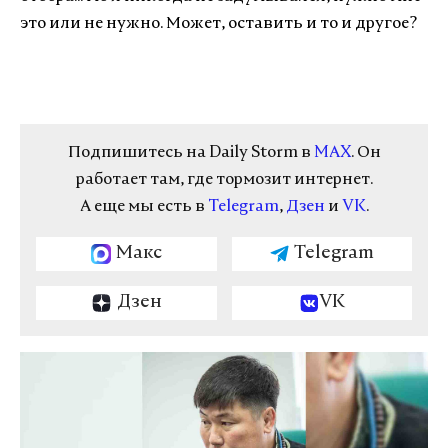
это или не нужно. Может, оставить и то и другое?
Подпишитесь на Daily Storm в
MAX
. Он
работает там, где тормозит интернет.
А еще мы есть в
Telegram
,
Дзен
и
VK
.
Макс
Telegram
Дзен
VK