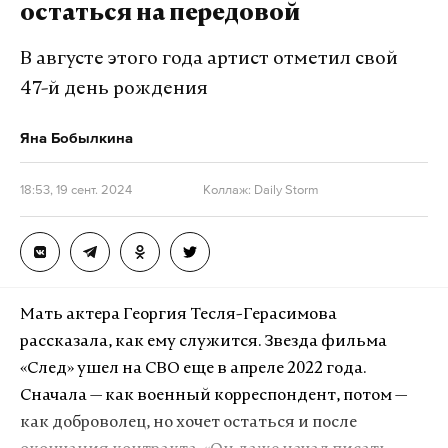
остаться на передовой
страшно переживали, когда он издавал свой
последний писк.
В августе этого года артист отметил свой
47-й день рождения
Что означало: все, дружок, это конец. Гибель
империи.
Яна Бобылкина
Но для чего на свете существуют приколисты с
18:53, 19 сент. 2024
Коллаж: Daily Storm
«Авито», как не для того, чтобы воскрешать
прошлое? Как думаете, какой выбрать?
Черненький Millennium? Хипповый Philips? Или
суровый Frog? Классический. С чехлом и цепочкой.
Мать актера Георгия Тесля-Герасимова
«Помните те времена, когда на поясе четких
рассказала, как ему служится. Звезда фильма
поцыков красовались такие девайсы? Дa, это
«След» ушел на СВО еще в апреле 2022 года.
было круто! — говорится в одном из объявлений. —
Сначала — как военный корреспондент, потом —
Сейчас молодежь, наверное, и не поймет, что это и
как доброволец, но хочет остаться и после