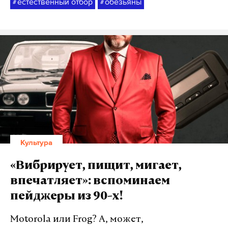
естественный отбор
обезьяны
#
#
Культура
«Вибрирует, пищит, мигает,
впечатляет»: вспоминаем
пейджеры из 90-х!
Motorola или Frog? А, может,