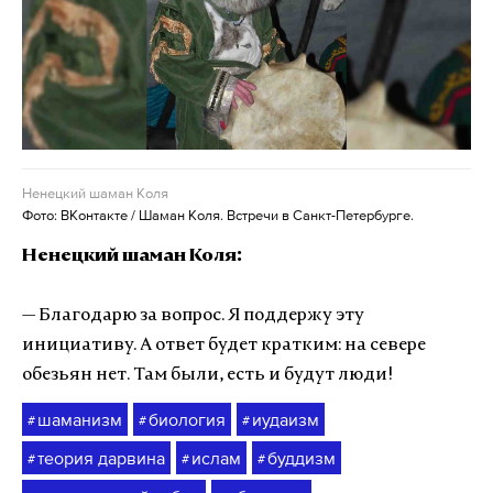
Ненецкий шаман Коля
Фото: ВКонтакте / Шаман Коля. Встречи в Санкт-Петербурге.
Ненецкий шаман Коля:
— Благодарю за вопрос. Я поддержу эту
инициативу. А ответ будет кратким: на севере
обезьян нет. Там были, есть и будут люди!
шаманизм
биология
иудаизм
#
#
#
теория дарвина
ислам
буддизм
#
#
#