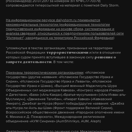
(Роскомнадзор) 20.07.2017 за номером ЭЛ №ФС77-70379)
«расстрел» или «смертная казнь».
сопровождаются гиперссылкой на материал с пометкой Daily Storm.
А еще мы есть в
Telegram
,
Дзен
и
VK
.
«В каждого, кто появится на улице после восьми
На информационном ресурсе dailystorm.ru применяются
Макс
Telegram
рекомендательные технологии (информационные технологии
часов вечера, стреляют без предупреждения», —
предоставления информации на основе сбора, систематизации и
анализа сведений, относящихся к предпочтениям пользователей сети
заявлял противник.
Дзен
VK
"Интернет", находящихся на территории Российской Федерации)
*упомянутые в текстах организации, признанные на территории
На городской площади появилась виселица.
Российской Федерации
и/или в отношении
террористическими
которых судом принято вступившее в законную силу
решение о
Началась охота на партизан. За каждого из них
. В том числе:
запрете деятельности
обещали по 100 рублей. Одну из женщин убили
Признаны террористическими организациями
: «Исламское
только за то, что она собирала оставшиеся в поле
государство» (другие названия: «Исламское Государство Ирака и
Сирии», «Исламское Государство Ирака и Леванта», «Исламское
гнилые картофелины и корни сахарной свеклы.
Государство Ирака и Шама»), «Высший военный Маджлисуль Шура
Объединенных сил моджахедов Кавказа», «Конгресс народов Ичкерии
Многих сожгли заживо. Среди них были дети.
и Дагестана», «База» («Аль-Каида»),«Братья-мусульмане» («Аль-Ихван аль-
Муслимун»), «Движение Талибан», «Имарат Кавказ» («Кавказский
Эмират»), Джебхат ан-Нусра (Фронт победы)(другие названия: «Джабха
«Война скатилась камнем с плеч, но в детской
аль-Нусра ли-Ахль аш-Шам» (Фронт поддержки Великой Сирии),
Всероссийское общественное движение «Народное ополчение имени
памяти отсняты / Чужая лающая речь и треск
К. Минина и Д. Пожарского», Международное религиозное
объединение «АУМ Синрике» (AumShinrikyo, AUM, Aleph)
чужого автомата», — писал суджанский поэт
Дмитрий Волхов
Павел Ветошкин.
Деятельность запрещена по решению суда
: Межрегиональная