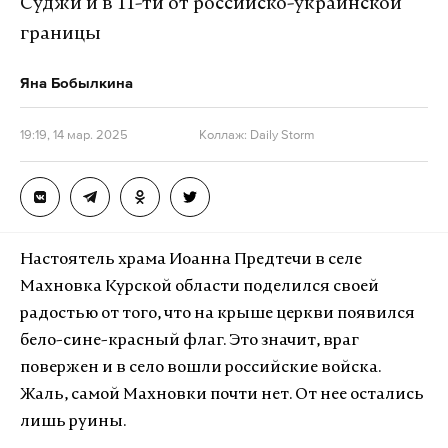
Суджи и в 11-ти от российско-украинской
границы
Яна Бобылкина
19:19, 14 мар. 2025
Коллаж: Daily Storm
Настоятель храма Иоанна Предтечи в селе
Махновка Курской области поделился своей
радостью от того, что на крыше церкви появился
бело­-сине-красный флаг. Это значит, враг
повержен и в село вошли российские войска.
Жаль, самой Махновки почти нет. От нее остались
лишь руины.