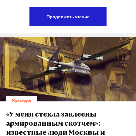
говорит: «Я — жив! И меня не сломить!»
Продолжить чтение
Захват Суджи, 1941 год
Нынешняя оккупация уже не первая. Во время
Великой Отечественной войны город находился
под контролем немцев. Старожилы вспоминали,
как 4 октября 1941 года над Суджей увидели
самолет с черным крестом, который сбросил на нее
пять авиабомб, а через несколько недель на ее
улицах начали замечать и людей в нацистской
форме.
Культура
Не стало газет, не стало радио, в домах вместо
«У меня стекла заклеены
электричества загорелись каганцы. Фашисты
армированным скотчем»:
захватили местные здания и использовали их под
известные люди Москвы и
свои нужды. В одном из домов открыли кафе-