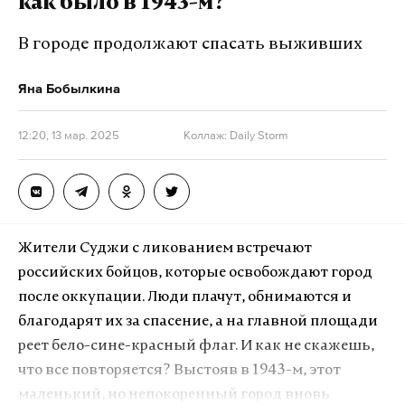
как было в 1943-м?
В городе продолжают спасать выживших
Яна Бобылкина
12:20, 13 мар. 2025
Коллаж: Daily Storm
Жители Суджи с ликованием встречают
российских бойцов, которые освобождают город
после оккупации. Люди плачут, обнимаются и
благодарят их за спасение, а на главной площади
реет бело-сине-красный флаг. И как не скажешь,
что все повторяется? Выстояв в 1943-м, этот
маленький, но непокоренный город вновь