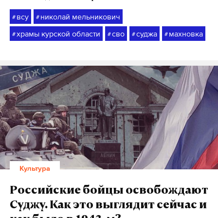
всу
николай мельникович
#
#
храмы курской области
сво
суджа
махновка
#
#
#
#
Культура
Российские бойцы освобождают
Суджу. Как это выглядит сейчас и