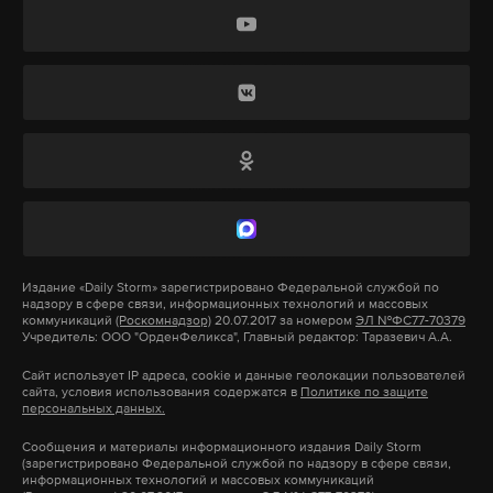
«Бояркино — дом трясет, когда это закончится?»
разрушениями, а в Курске объявили о
необходимости пополнения запасов донорской
«Лыткарино. В пять утра проснулась от грохота».
крови. Из желающих сдать донором начала
выстраиваться очередь.
«Зябликово. Подскочили от взрыва».
Тогда же появились и первые сообщения о
Проснулся от взрывов и город Жуковский.
жертвах. Например, о 24-летней Нине Кузнецовой.
Девушку расстреляли. На момент смерти она была
«Примерно в 05:25 стало понятно, что работает
беременна вторым ребенком.
Издание
«Daily Storm»
зарегистрировано Федеральной службой по
ПВО, — рассказывает Daily Storm живущий там
надзору в сфере связи, информационных технологий и массовых
экстрасенс Дмитрий Волхов. — Но мы уже
коммуникаций
(Роскомнадзор)
20.07.2017 за номером
ЭЛ №ФС77-70379
Жертвы немецкой оккупации 1941 — 1943
Учредитель: ООО "ОрденФеликса", Главный редактор: Таразевич А.А.
привыкшие, поэтому я просто взял кота и пошел
годов
Сайт использует IP адреса, cookie и данные геолокации пользователей
спать в коридор».
сайта, условия использования содержатся в
Политике по защите
персональных данных.
Войдя в Суджу, немецкие войска тут же стали
наводить свои порядки. На заборах появились
Сообщения и материалы информационного издания Daily Storm
Подпишитесь на Daily Storm в
MAX
. Он
(зарегистрировано Федеральной службой по надзору в сфере связи,
объявления, которые заканчивались словами
информационных технологий и массовых коммуникаций
работает там, где тормозит интернет.