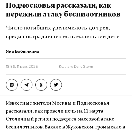
Подмосковья рассказали, как
ресторан. Местную молодежь отлавливали и
пережили атаку беспилотников
угоняли в Германию.
Число погибших увеличилось до трех,
среди пострадавших есть маленькие дети
Подпишитесь на Daily Storm в
MAX
. Он
работает там, где тормозит интернет.
Яна Бобылкина
А еще мы есть в
Telegram
,
Дзен
и
VK
.
18:56, 11 мар. 2025
Коллаж: Daily Storm
Макс
Telegram
Дзен
VK
Известные жители Москвы и Подмосковья
рассказали, как провели ночь на 11 марта.
Cтоличный регион подвергся массовой атаке
беспилотников. Бахало в Жуковском, громыхало в