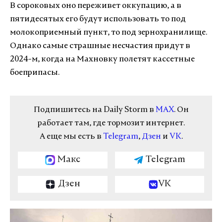
В сороковых оно переживет оккупацию, а в
пятидесятых его будут использовать то под
молокоприемный пункт, то под зернохранилище.
Однако самые страшные несчастия придут в
2024-м, когда на Махновку полетят кассетные
боеприпасы.
Подпишитесь на Daily Storm в
MAX
. Он
работает там, где тормозит интернет.
А еще мы есть в
Telegram
,
Дзен
и
VK
.
Макс
Telegram
Дзен
VK