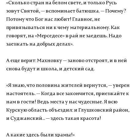
«
Сколько стран на белом свете, и только Русь
зовут Святой, — вспоминает батюшка. — Почему?
Потому что Бог нас любит! Главное, не
привязываться ни к чему материальному. Как
говорят, на «Мерседесе» в рай не заедешь. Надо
заезжать на добрых делах».
А еще верит
:
Махновку — заново отстроят, и в ней
снова будут и школа, и детский сад.
«Я знаю, что половина жителей вернутся,
— уверен
настоятель. —
Когда все закончится, приезжайте к
нам в гости! Ведь места у нас чудесные. Я всю
Курскую область объездил
:
и Глушковский район,
и Суджанский...
— здесь
такая красота!
А какие здесь были храмы!»