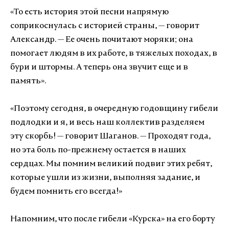
«То есть история этой песни напрямую
соприкоснулась с историей страны,
—
говорит
Александр.
—
Ее очень почитают моряки
;
она
помогает людям в их работе, в тяжелых походах, в
бури и штормы. А теперь она звучит еще и в
память».
«Поэтому сегодня, в очередную годовщину гибели
подлодки и я, и весь наш коллектив разделяем
эту скорбь!
—
говорит Шаганов.
—
Проходят года,
но эта боль по-прежнему остается в наших
сердцах. Мы помним великий подвиг этих ребят,
которые ушли из жизни, выполняя задание, и
будем помнить его всегда!»
Напомним, что после гибели «Курска» на его борту