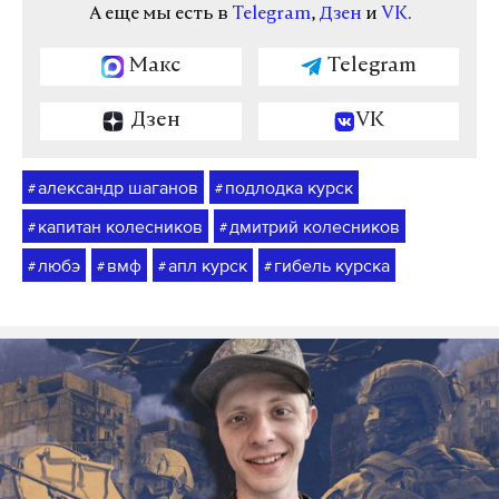
А еще мы есть в
Telegram
,
Дзен
и
VK
.
Макс
Telegram
Дзен
VK
александр шаганов
подлодка курск
#
#
капитан колесников
дмитрий колесников
#
#
любэ
вмф
апл курск
гибель курска
#
#
#
#