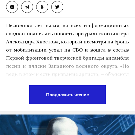
Несколько лет назад во всех информационных
сводках появилась новость про уральского актера
Александра Хвостова, который несмотря на бронь
от мобилизации уехал на СВО и вошел в состав
Первой фронтовой творческой бригады ансамбля
песни и пляски Западного военного округа. «Но
ведь в этом и есть призвание артиста,
—
объяснял
он,
—
помогать людям. Будь то раненые бойцы или
гражданское население». А что с ним сейчас? Где
Продолжить чтение
он служит? И о чем просит всех, кто ждет его
возвращения?
—
Александр, добрый день! Расскажите, как
складывается ваша жизнь? Где вы сейчас
?