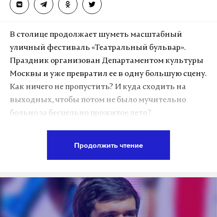
В столице продолжает шуметь масштабный
уличный фестиваль «Театральный бульвар».
Праздник организован Департаментом культуры
Москвы и уже превратил ее в одну большую сцену.
Как ничего не пропустить? И куда сходить на
выходных, чтобы потом не было мучительно
больно за бесцельно прожитое лето?
Александр Хвостов
Фото из личного архива героя публикации
Вот представляете, идете вы по Бульварному
Продолжить чтение
—
А как это произошло? Почему вы ушли?
кольцу, а там выступает народный артист
Евгений Князев. А может, это будет худрук Театра
—
Я не уходил. Было условие
: либо ты
кошек Юрий Куклачев? Или кто-нибудь из
подписываешь контракт и служишь в Ансамбле
музыкантов?
песни и пляски, либо идешь в штурмовое
подразделение, оставаясь мобилизованным. Я