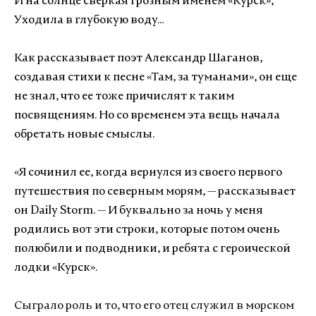
И на солнце сверкая грозным именем «Курск»,
Уходила в глубокую воду...
Как рассказывает поэт Александр Шаганов,
создавая стихи к песне «Там, за туманами», он еще
не знал, что ее тоже причислят к таким
посвящениям. Но со временем эта вещь начала
обретать новые смыслы.
«Я сочинил ее, когда вернулся из своего первого
путешествия по северным морям,
—
рассказывает
он Daily Storm.
—
И буквально за ночь у меня
родились вот эти строки, которые потом очень
полюбили и подводники, и ребята с героической
лодки «Курск».
Сыграло роль и то, что его отец служил в морском