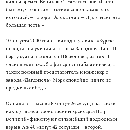
кадры времен Великой Отечественной. «Но так
бывает, что какие-то стихи соприкасаются с
историей,
—
говорит Александр.
—
И для меня это
большая честь!»
10 августа 2000 года. Подводная лодка «Курск»
выходит на учения из залива Западная Лица. На
борту судна находятся 118 человек, из них 111
членов экипажа, 5 офицеров штаба дивизии, а
также военный представитель и инженер с
завода «Дагдизель». Море спокойно, ничто не
предвещает беды.
Однако в 11 часов 28 минут 26 секунд на также
находящемся в зоне учений крейсере «Петр
Великий» фиксируют сильнейший подводный
взрыв. А в 40 минут 42 секунды
—
второй.