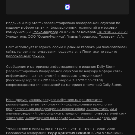
точно передает девиз штурмовых подразделений.
Интересно, что всех зрителей ждут прямо за
Поэтому, конечно, это повлияло и на мое
столом.
Издание
«Daily Storm»
зарегистрировано Федеральной службой по
мировоззрение, и на мое отношение к миру. К
надзору в сфере связи, информационных технологий и массовых
семье, к родным. К ценности этой жизни. Ведь это
коммуникаций
(Роскомнадзор)
20.07.2017 за номером
ЭЛ №ФС77-70379
Ну а уж чаю нальют, обещают актеры. Будет все: и
Учредитель: ООО "ОрденФеликса", Главный редактор: Таразевич А.А.
там я понял, что самая большая ценность — это
терпкий август, и разговоры дотемна!
Сайт использует IP адреса, cookie и данные геолокации пользователей
человеческая жизнь!
сайта, условия использования содержатся в
Политике по защите
персональных данных.
Подпишитесь на Daily Storm в
MAX
. Он
Сообщения и материалы информационного издания Daily Storm
Подпишитесь на Daily Storm в
MAX
. Он
(зарегистрировано Федеральной службой по надзору в сфере связи,
работает там, где тормозит интернет.
информационных технологий и массовых коммуникаций
работает там, где тормозит интернет.
(Роскомнадзор) 20.07.2017 за номером ЭЛ №ФС77-70379)
А еще мы есть в
Telegram
,
Дзен
и
VK
.
сопровождаются гиперссылкой на материал с пометкой Daily Storm.
А еще мы есть в
Telegram
,
Дзен
и
VK
.
Макс
Telegram
Фото из личного архива героя публикации
На информационном ресурсе dailystorm.ru применяются
Макс
Telegram
рекомендательные технологии (информационные технологии
— Ваш самый страшный день?
Дзен
VK
предоставления информации на основе сбора, систематизации и
анализа сведений, относящихся к предпочтениям пользователей сети
Дзен
VK
"Интернет", находящихся на территории Российской Федерации)
— Самый страшный? Это 1 января 2023 года. Ну
лето
москва
панки
достоевский
#
#
#
#
*упомянутые в текстах организации, признанные на территории
про бомбежки я уже не говорю. Тут и так все
Российской Федерации
и/или в отношении
террористическими