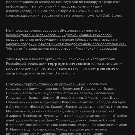
(зарегистрировано Федеральной службой по надзору в сфере связи,
интонация Андрея Лошака!
Не давай себя хватать, моя лапочка».
относиться как к нарушению, то тогда дождетесь
информационных технологий и массовых коммуникаций
(Роскомнадзор) 20.07.2017 за номером ЭЛ №ФС77-70379)
этих людей. Лично я жечь ничего не собираюсь,
сопровождаются гиперссылкой на материал с пометкой Daily Storm.
«Спасибо омоновцам за то, что помешали русским
«Кстати, знаете, почему я вспомнил эти строчки? Я
члены нашей организации — тоже. Но есть
закончить со зверьками!» — это был просто какой-
вчера как раз смотрел балет! – добавил Олег
отчаянные люди, которые это сделают.
На информационном ресурсе dailystorm.ru применяются
рекомендательные технологии (информационные технологии
то позор. Слава богу, национально мыслящие
Михайлович, смеясь. – Это впечатления».
предоставления информации на основе сбора, систематизации и
люди быстро обнаружили, что толпа напала не на
анализа сведений, относящихся к предпочтениям пользователей сети
— Вы этих людей знаете?
"Интернет", находящихся на территории Российской Федерации)
каких-то там случайных детей, а на самых
Подпишитесь на Daily Storm в
MAX
. Он
*упомянутые в текстах организации, признанные на территории
настоящих кавказофашистов. У них там и
— Ну, конкретно сказать не могу… Да, конечно,
Российской Федерации
и/или в отношении
террористическими
работает там, где тормозит интернет.
свастики были на страничках в соцсети
которых судом принято вступившее в законную силу
решение о
знаю, я же с ними лично общался. Был съезд
. В том числе:
запрете деятельности
А еще мы есть в
Telegram
,
Дзен
и
VK
.
«ВКонтакте»! Абы кому-то кирпич на голову не
нашей организации, было достаточно много
Признаны террористическими организациями
: «Исламское
упадет.
людей. Причем все единогласно выступали за
Макс
Telegram
государство» (другие названия: «Исламское Государство Ирака и
Сирии», «Исламское Государство Ирака и Леванта», «Исламское
радикальные меры воздействия, направленные
Государство Ирака и Шама»), «Высший военный Маджлисуль Шура
Кто-то скажет, что это не культура. Не знаю, по-
Объединенных сил моджахедов Кавказа», «Конгресс народов Ичкерии
Дзен
VK
против выхода этого «недофильма». В целом одно
и Дагестана», «База» («Аль-Каида»),«Братья-мусульмане» («Аль-Ихван аль-
моему, культура — это вообще все: культура
Муслимун»), «Движение Талибан», «Имарат Кавказ» («Кавказский
скажу, можете написать: фильма не будет сто
Эмират»), Джебхат ан-Нусра (Фронт победы)(другие названия: «Джабха
изнасилования, культура завязывания шнурков.
процентов. Мы уже это знаем от правительства, от
аль-Нусра ли-Ахль аш-Шам» (Фронт поддержки Великой Сирии),
Всероссийское общественное движение «Народное ополчение имени
Но даже если под культурой подразумевать
всех служб — отовсюду. Все, что сейчас
К. Минина и Д. Пожарского», Международное религиозное
книжки, фильмы, концерты и прочий
объединение «АУМ Синрике» (AumShinrikyo, AUM, Aleph)