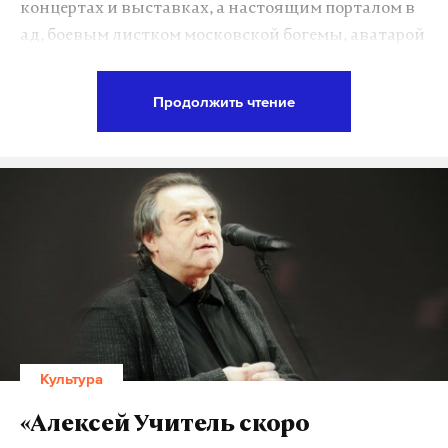
концертах и выставках, а настоящим порталом в
ад, боевым листком московской богемы, аватарой
интеллигенции в ее наиболее устрашающем
изводе. Ну да, на «Кольте» бывают партсобрания,
Продолжить чтение
бывают круглые столы «об интеллигенции и
коллаборации», бывают рассуждения Глеба
Морева о том, что либералы-западники от века
держали под шконкой консерваторов и даже
Пушкину с Бродским удалось в свое время дать по
рукам, чтобы они это быстренько бросили, чтобы
даже не трепыхались, петушки. Представления об
этом сайте в целом воспроизводят
ресентиментальный фантазм «московской
интеллигенции» как круга необычайно властных,
Культура
надменных, жестоких и роскошно пристроенных
людей, определяющих, что нам всем тут видеть,
«Алексей Учитель скоро
слышать, думать и чувствовать.