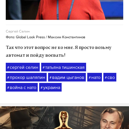
Сергей Селин
Фото: Global Look Press / Максим Константинов
Так что этот вопрос не ко мне. Я просто возьму
автомат и пойду воевать!
сергей селин
татьяна тишинская
#
#
прохор шаляпин
вадим цыганов
нато
сво
#
#
#
#
война с нато
украина
#
#