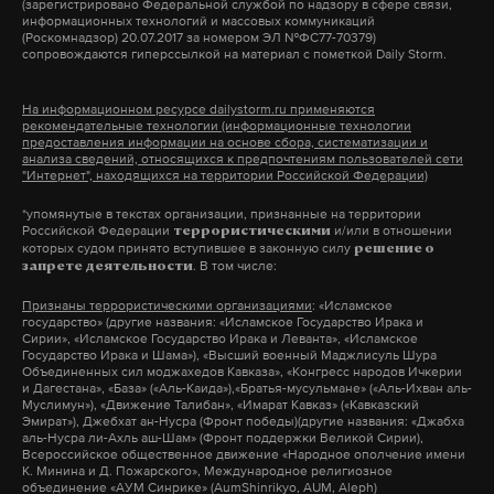
(зарегистрировано Федеральной службой по надзору в сфере связи,
то 100% приложил бы все усилия к отмене этого
специальной военной операции. Он считает, что
информационных технологий и массовых коммуникаций
(Роскомнадзор) 20.07.2017 за номером ЭЛ №ФС77-70379)
мероприятия».
«враги никуда не денутся — они будут плести
сопровождаются гиперссылкой на материал с пометкой Daily Storm.
козни не только против нас, но и против
Что известно о самих артистах? Да практически
человечества». Священник говорит, что
Фото: Global Look Press / Булкин Сергей
На информационном ресурсе dailystorm.ru применяются
рекомендательные технологии (информационные технологии
ничего. А в Сети находятся лишь анонсы.
бес полностью подавляет волю людей и в
предоставления информации на основе сбора, систематизации и
Напомним, что в декабре 2023 года Джо Байден
анализа сведений, относящихся к предпочтениям пользователей сети
результате «человек делает то, чего не хочет:
"Интернет", находящихся на территории Российской Федерации)
заявил, что Россия и сама может быть
начинает творить зло и все вокруг себя
заинтересована в возможной войне с НАТО. На что
Подпишитесь на Daily Storm в
MAX
. Он
*упомянутые в текстах организации, признанные на территории
разрушать».
Российской Федерации
и/или в отношении
террористическими
Владимир Путин сказал, что это чушь.
работает там, где тормозит интернет.
которых судом принято вступившее в законную силу
решение о
. В том числе:
запрете деятельности
А еще мы есть в
Telegram
,
Дзен
и
VK
.
«Бесы мечтают получить плоть, чтобы творить
«Я думаю, что и президент Байден это понимает, —
Признаны террористическими организациями
: «Исламское
зло. Они духи и хотят получить себе какое-то тело.
Макс
Telegram
государство» (другие названия: «Исламское Государство Ирака и
заявил он, — это просто фигура речи, для того
Сирии», «Исламское Государство Ирака и Леванта», «Исламское
Это тело им уже подготовлено — и искусственный
Государство Ирака и Шама»), «Высший военный Маджлисуль Шура
чтобы обосновать свою ошибочную политику на
интеллект, и андроиды, в которых будет
Объединенных сил моджахедов Кавказа», «Конгресс народов Ичкерии
Дзен
VK
и Дагестана», «База» («Аль-Каида»),«Братья-мусульмане» («Аль-Ихван аль-
российском направлении».
действовать этот интеллект», — полагает
Муслимун»), «Движение Талибан», «Имарат Кавказ» («Кавказский
Эмират»), Джебхат ан-Нусра (Фронт победы)(другие названия: «Джабха
рязанский епископ. Он утверждает, что «уже
запад
ядерное оружие
сво
нато
#
#
#
#
аль-Нусра ли-Ахль аш-Шам» (Фронт поддержки Великой Сирии),
Всероссийское общественное движение «Народное ополчение имени
вовсю идут эксперименты» и «мы с вами увидим
К. Минина и Д. Пожарского», Международное религиозное
селим бенсаад
бункер
украина
#
#
#
объединение «АУМ Синрике» (AumShinrikyo, AUM, Aleph)
этих искусственно воплотившихся бесов».