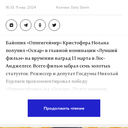
16:33, 11 мар. 2024
Коллаж: Daily Storm
Байопик «Оппенгеймер» Кристофера Нолана
получил «Оскар» в главной номинации «Лучший
фильм» на вручении наград 11 марта в Лос-
Анджелесе. Всего фильм забрал семь золотых
статуэток. Режиссер и депутат Госдумы Николай
Бурляев прокомментировал победу
«Оппенгеймера» на «Оскаре». По его мнению,
фильм не должен был получить «ни одной
награды».
Продолжить чтение
«У меня уже давно критическое отношение к