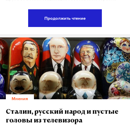
человека вести тотальную войну против всего и
всех.
Продолжить чтение
Вот «министр обороны Великобритании Майкл
Фэллон сообщил, что Лондон рассматривает
возможность ответов на кибератаки
авиаударами. Он предупредил желающих
атаковать британские системы, что ответ может
последовать «
любым способом
— с воздуха, на
земле, на море или в киберпространстве».
Только мне кажется, что это заявление
Мнения
уважаемого британского министра лишает
подлинного и страшного значения слово «война»,
Сталин, русский народ и пустые
оно теряет связь с такими категориями, как
головы из телевизора
«хаос», «горе», «смерть», «жестокость» (это ряд