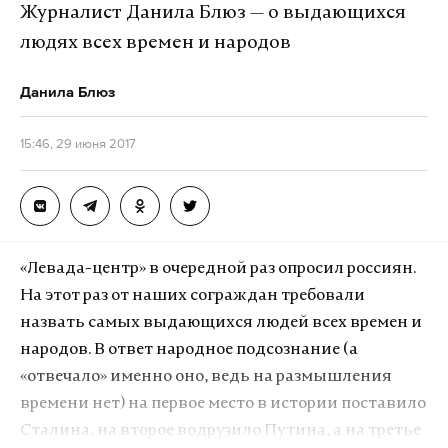
можно продолжать до бесконечности). Действия
Журналист Данила Блюз — о выдающихся
политика — это не только разработка и
людях всех времен и народов
продвижение законопроектов, работа по
совершенствованию той сферы, за которую он
Данила Блюз
несет ответственность, распоряжения,
директивы и приказы. Формирование языка, в
15:46, 29 июня 2017
который встроены механизмы купирования
бессердечия и кровожадности рода человеческого,
— едва ли не более важная сфера его
ответственности. Человечество воюет на
«Левада-центр» в очередной раз опросил россиян.
протяжении всей своей истории. И понимание,
На этот раз от наших сограждан требовали
насколько губительны последствия любой
назвать самых выдающихся людей всех времен и
войны, вынуждают его придумывать правила ее
народов. В ответ народное подсознание (а
ведения – чтобы хотя бы отчасти нейтрализовать
«отвечало» именно оно, ведь на размышления
тот колоссальный ущерб, который наносят
времени нет) на первое место в истории поставило
миропорядку состязания взрослых мужчин в
Сталина, на второе водрузило Путина, а на третье
смертоубийстве.