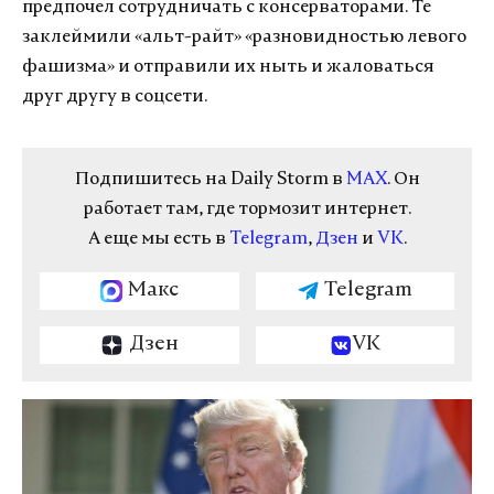
предпочел сотрудничать с консерваторами. Те
заклеймили «альт-райт» «разновидностью левого
фашизма» и отправили их ныть и жаловаться
друг другу в соцсети.
Подпишитесь на Daily Storm в
MAX
. Он
работает там, где тормозит интернет.
А еще мы есть в
Telegram
,
Дзен
и
VK
.
Макс
Telegram
Дзен
VK