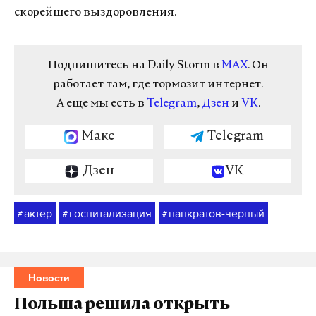
скорейшего выздоровления.
Подпишитесь на Daily Storm в
MAX
. Он
работает там, где тормозит интернет.
А еще мы есть в
Telegram
,
Дзен
и
VK
.
Макс
Telegram
Дзен
VK
актер
госпитализация
панкратов-черный
#
#
#
Новости
Польша решила открыть