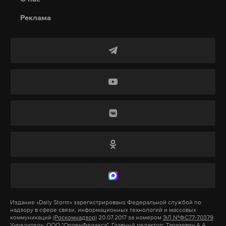
А еще мы есть в
Telegram
,
Дзен
и
VK
.
Реклама
Подпишитесь на Daily Storm в
MAX
. Он
Макс
Telegram
работает там, где тормозит интернет.
А еще мы есть в
Telegram
,
Дзен
и
VK
.
Дзен
VK
Макс
Telegram
москва
сергей собянин
бпла
#
#
#
Дзен
VK
москва
сергей собянин
москино
#
#
#
Издание
«Daily Storm»
зарегистрировано Федеральной службой по
надзору в сфере связи, информационных технологий и массовых
коммуникаций
(Роскомнадзор)
20.07.2017 за номером
ЭЛ №ФС77-70379
Учредитель: ООО "ОрденФеликса", Главный редактор: Таразевич А.А.