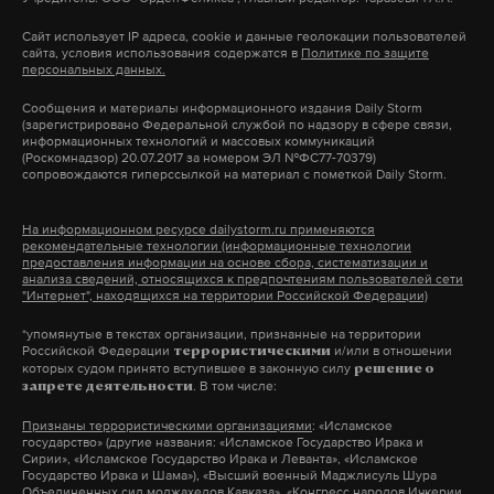
Сайт использует IP адреса, cookie и данные геолокации пользователей
сайта, условия использования содержатся в
Политике по защите
персональных данных.
Сообщения и материалы информационного издания Daily Storm
(зарегистрировано Федеральной службой по надзору в сфере связи,
информационных технологий и массовых коммуникаций
(Роскомнадзор) 20.07.2017 за номером ЭЛ №ФС77-70379)
сопровождаются гиперссылкой на материал с пометкой Daily Storm.
На информационном ресурсе dailystorm.ru применяются
рекомендательные технологии (информационные технологии
предоставления информации на основе сбора, систематизации и
анализа сведений, относящихся к предпочтениям пользователей сети
"Интернет", находящихся на территории Российской Федерации)
*упомянутые в текстах организации, признанные на территории
Российской Федерации
и/или в отношении
террористическими
которых судом принято вступившее в законную силу
решение о
. В том числе:
запрете деятельности
Признаны террористическими организациями
: «Исламское
государство» (другие названия: «Исламское Государство Ирака и
Сирии», «Исламское Государство Ирака и Леванта», «Исламское
Государство Ирака и Шама»), «Высший военный Маджлисуль Шура
Объединенных сил моджахедов Кавказа», «Конгресс народов Ичкерии