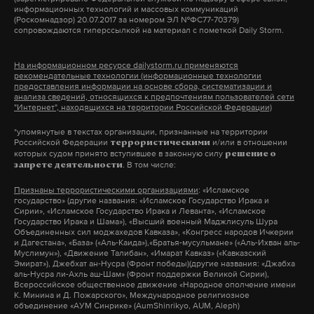
информационных технологий и массовых коммуникаций
(Роскомнадзор) 20.07.2017 за номером ЭЛ №ФС77-70379)
сопровождаются гиперссылкой на материал с пометкой Daily Storm.
Подпишитесь на Daily Storm в
MAX
. Он
работает там, где тормозит интернет.
На информационном ресурсе dailystorm.ru применяются
А еще мы есть в
Telegram
,
Дзен
и
VK
.
рекомендательные технологии (информационные технологии
предоставления информации на основе сбора, систематизации и
анализа сведений, относящихся к предпочтениям пользователей сети
Макс
Telegram
"Интернет", находящихся на территории Российской Федерации)
*упомянутые в текстах организации, признанные на территории
Дзен
VK
Российской Федерации
и/или в отношении
террористическими
которых судом принято вступившее в законную силу
решение о
. В том числе:
запрете деятельности
Фото: © GLOBAL LOOK press/Valentin Wolf
Признаны террористическими организациями
: «Исламское
государство» (другие названия: «Исламское Государство Ирака и
Сирии», «Исламское Государство Ирака и Леванта», «Исламское
Государство Ирака и Шама»), «Высший военный Маджлисуль Шура
Объединенных сил моджахедов Кавказа», «Конгресс народов Ичкерии
и Дагестана», «База» («Аль-Каида»),«Братья-мусульмане» («Аль-Ихван аль-
Муслимун»), «Движение Талибан», «Имарат Кавказ» («Кавказский
Эмират»), Джебхат ан-Нусра (Фронт победы)(другие названия: «Джабха
аль-Нусра ли-Ахль аш-Шам» (Фронт поддержки Великой Сирии),
Всероссийское общественное движение «Народное ополчение имени
К. Минина и Д. Пожарского», Международное религиозное
объединение «АУМ Синрике» (AumShinrikyo, AUM, Aleph)