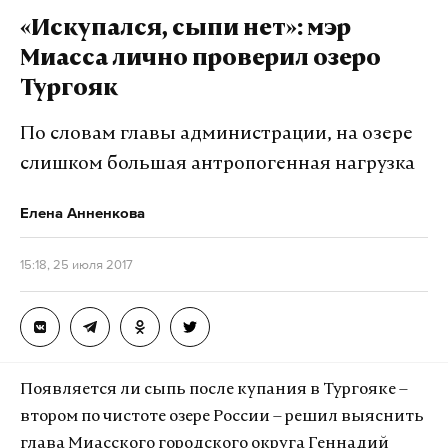
авиабилетов и дать возможность
«Искупался, сыпи нет»: мэр
«Современные авторы не могут пока найти таких
низкобюджетным авиакомпаниям сформировать
Миасса лично проверил озеро
слов, таких образов, которые на подкорку заложат
более широкую линейку тарифов, в том числе
Тургояк
базовые представления о добре и зле», – объяснил
безбагажных. Инициативу с 2012 продвигает
министр. Поэтому, чтобы донести до молодежи
«Аэрофлот» для развития лоукостера «Победа».
По словам главы администрации, на озере
главную моральную ценность, «чтобы молодой
слишком большая антропогенная нагрузка
человек понял, что беречь честь надо смолоду»,
Подпишитесь на Daily Storm в
MAX
. Он
необходимо не только читать, но и ставить на
Елена Анненкова
работает там, где тормозит интернет.
сцене классические произведения без каких-либо
А еще мы есть в
Telegram
,
Дзен
и
VK
.
изменений и дополнений.
15:18, 25 июля 2017
Макс
Telegram
Подпишитесь на Daily Storm в
MAX
. Он
Дзен
VK
работает там, где тормозит интернет.
Появляется ли сыпь после купания в Тургояке –
А еще мы есть в
Telegram
,
Дзен
и
VK
.
Фото: © GLOBAL LOOK press/Andrey Arkusha
втором по чистоте озере России – решил выяснить
Макс
Telegram
глава Миасского городского округа Геннадий