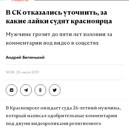
«Когда я вижу некоторые спектакли,
числа туристов.
поставленные якобы по мотивам русской
В СК отказались уточнить, за
классики, понимаю, что их авторы в нужное
«Ежедневный поток туристов летом 2016 года на
какие лайки судят красноярца
время не читали произведения, которые сейчас
берегах Тургояка был сравним с численностью
так весело ставят на сцене. Иначе их понятия о
населения всего Миасса. Вдумайтесь! Порядка 170
Мужчине грозит до пяти лет колонии за
добре и зле были бы другими. А так – это просто
тысяч человек ежедневно! Это огромная
комментарии под видео в соцсетях
деньги, ничего больше», – сказал глава
антропогенная нагрузка», — сказал мэр.
Минкульта.
Андрей Беленький
Подпишитесь на Daily Storm в
MAX
. Он
Чтобы решить все эти проблемы, необходимо
14:08, 25 июля 2017
работает там, где тормозит интернет.
прививать молодежи интерес к чтению
А еще мы есть в
Telegram
,
Дзен
и
VK
.
классической литературы, подчеркнул
Мединский. Эта задача ложится на педагогов. По
Макс
Telegram
мнению министра, учителя должны правильно
В Красноярске ожидает суда 26-летний мужчина,
преподнести классику современным подросткам,
Дзен
VK
который написал одобрительные комментарии
и любовь к литературе появится сама собой.
под двумя видеороликами религиозного