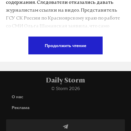
содержания. Следователи отказались давать
«Ребенок увидит, что «Капитанская дочка» – это
журналистам ссылки на видео. Представитель
увлекательнейшее историческое приключение, а
ГСУ СК России по Красноярскому краю по работе
«Дубровский» – блокбастер. Сложно найти для
со СМИ Ольга Шаманская заявила, что само
молодого человека что-то более близкое и
указание на подобные материалы является
понятное по настроению, по форме и стилю
незаконным.
изложения, чем «Герой нашего времени». Просто
Продолжить чтение
объясните ребенку это, и потом не оторвете от
«Даже если вы увидели ролик, изображение, на
книжки», – уверен Владимир Мединский. А для
котором одна раса унижает другую, называет
лучшего понимания и усвоения классической
Геннадий Васьков.
Фото: ©
pravdaurfo.ru
нелицеприятными словами — это уже относится к
литературы министр предложил
Daily Storm
экстремизму. Если кто-то лайкает эту картинку, он
«синхронизировать» курсы школьной литературы
© Storm 2026
Роспотребнадзор взял пробы воды из озера, на
может ответить по этой статье. Потому что он ее
и истории.
О нас
экспертизу уйдет неделя. По одной из
распространяет», — цитирует Шаманскую издание
Фото: © GLOBAL LOOK press/Anton Belitsky
предварительных версий, сыпь стала следствием
НГС.НОВОСТИ.
Реклама
церкариоза. Это заболевание также называют
«зудом купальщиков». Его вызывают
Daily Storm пытался связаться с представителем
паразитирующие на водоплавающих птицах
управления для уточнения комментария, но ни по