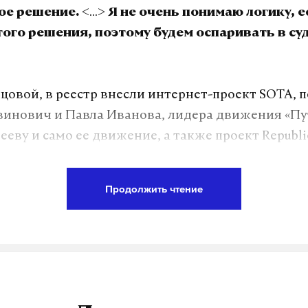
<…>
ое решение.
Я не очень понимаю логику, е
ого решения, поэтому будем оспаривать в су
овой, в реестр внесли интернет-проект SOTA, 
инович и Павла Иванова, лидера движения «Пу
еву и само ее движение, а также проект Republi
вые более чем за месяц обновил реестр иноаген
Продолжить чтение
аз список дополнялся 13 апреля, когда в него в
«Зоны солидарности» Ивана Асташина, политика
яд других лиц. Всего в реестре свыше 800 людей
.