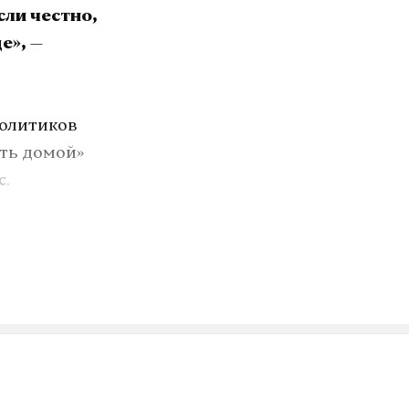
сли честно,
—
де»,
политиков
ть домой»
c.
тов. В
ключили
 Николая
 и