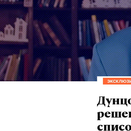
ЭКСКЛЮЗ
Дунц
реше
списо