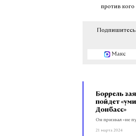
против кого 
Подпишитесь н
Макс
Боррель зая
пойдет «уми
Донбасс»
Он призвал «не п
21 марта 2024