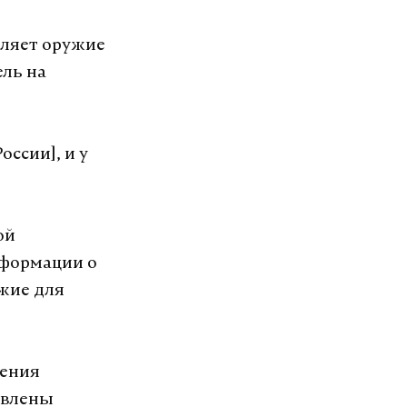
вляет оружие
ель на
оссии], и у
ой
нформации о
жие для
шения
авлены