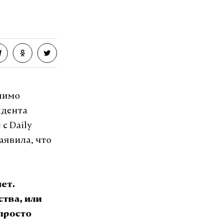
мимо
идента
с Daily
аявила, что
ет.
тва, или
 просто