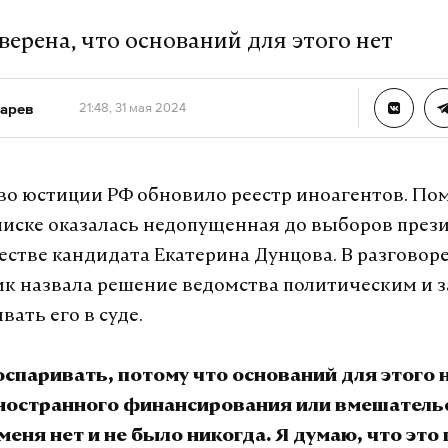
ерена, что оснований для этого нет
арев
21:48, 31 мая 2024
о юстиции РФ обновило реестр иноагентов. По
списке оказалась недопущенная до выборов през
естве кандидата Екатерина Дунцова. В разговоре 
ик назвала решение ведомства политическим и з
вать его в суде.
спаривать, потому что оснований для этого н
ностранного финансирования или вмешательс
меня нет и не было никогда. Я думаю, что это