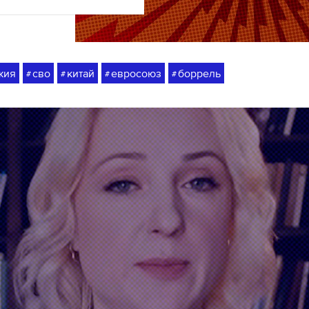
жия
сво
китай
евросоюз
боррель
#
#
#
#