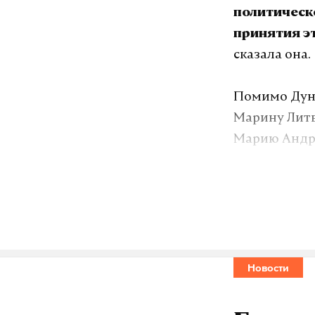
политическ
принятия эт
сказала она.
Помимо Дунц
Марину Литв
Марию Андре
Минюст впер
последний р
основателя 
Кузьмина и р
организаций
Новости