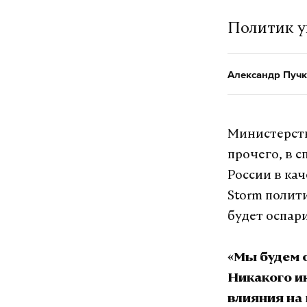
Политик ув
Александр Пучк
Министерств
прочего, в 
России в кач
Storm полит
будет оспари
«Мы будем о
Никакого и
влияния на 