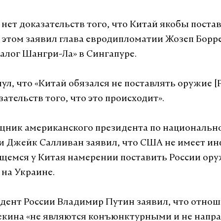
 нет доказательств того, что Китай якобы поста
б этом заявил глава евродипломатии Жозеп Борр
алог Шангри-Ла» в Сингапуре.
л, что «Китай обязался не поставлять оружие [Р
зательств того, что это происходит».
щник американского президента по национальн
и Джейк Салливан заявил, что США не имеет и
емся у Китая намерении поставить России ору
на Украине.
идент России Владимир Путин заявил, что отно
екина «не являются конъюнктурными и не напр