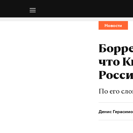
Новости
Борре
что К
Росс
По его сл
Денис Герасимо