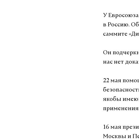
У Евросоюза
в Россию. О
саммите «Ди
Он подчеркну
нас нет дока
22 мая помо
безопасност
якобы имеющ
применения 
16 мая през
Москвы и П