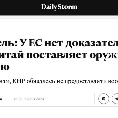
Daily Storm
ль: У ЕС нет доказате
итай поставляет оруж
ию
овам, КНР обязалась не предоставлять во
в
09:25, 1 июня 2024