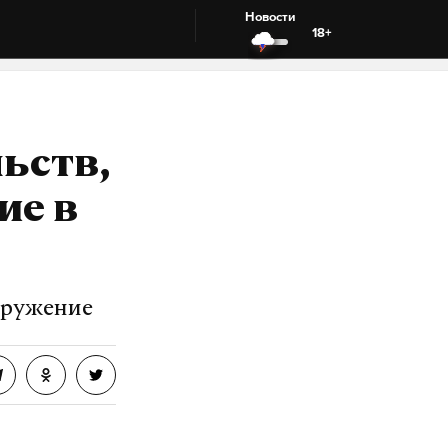
Новости
18+
льств,
ие в
оружение