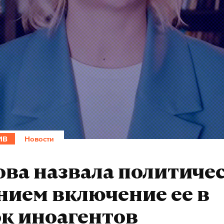
ИВ
Новости
ова назвала политиче
нием включение ее в
к иноагентов