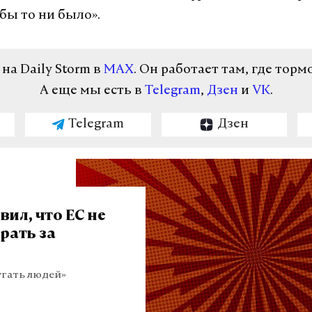
бы то ни было».
а Daily Storm в
MAX
. Он работает там, где торм
А еще мы есть в
Telegram
,
Дзен
и
VK
.
Telegram
Дзен
вил, что ЕС не
рать за
угать людей»