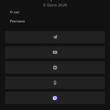
Данные разнятся в зависимости от сотового
© Storm 2026
оператора.
О нас
Реклама
По словам Володина, такого результата удалось
добиться благодаря законодательным мерам по
борьбе с мошенничеством. Силовики продолжают
пресекать противоправную деятельность.
При этом, отметил он, злоумышленники
используют новые технологии, поэтому
механизмы защиты нужно совершенствовать.
«Планируем в ближайшее время выйти на
новые решения, которые должны защитить
людей»
, — написал политик в Telegram.