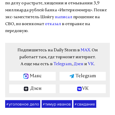
по делу о растрате, хищении и отмывании 3,9
миллиарда рублей банка «Интеркоммерц». Позже
экс-заместитель Шойгу
написал
прошение на
СВО, но военкомат
отказал
в отправке на
передовую.
Подпишитесь на Daily Storm в
MAX
. Он
работает там, где тормозит интернет.
А еще мы есть в
Telegram
,
Дзен
и
VK
.
Макс
Telegram
Дзен
VK
уголовное дело
тимур иванов
свидание
#
#
#