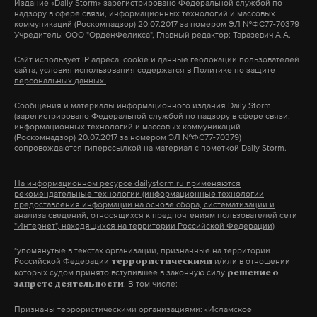
Совокупный ущерб от действий мошенников за
Издание
«Daily Storm»
зарегистрировано Федеральной службой по
надзору в сфере связи, информационных технологий и массовых
первый квартал 2026 года составил 6,8 млрд
коммуникаций
(Роскомнадзор)
20.07.2017 за номером
ЭЛ №ФС77-70379
Учредитель: ООО "ОрденФеликса", Главный редактор: Таразевич А.А.
рублей. За аналогичный период прошлого года
этот показатель достигал 80 млрд, следует из
Сайт использует IP адреса, cookie и данные геолокации пользователей
сайта, условия использования содержатся в
Политике по защите
данных ЦБ.
персональных данных.
Сообщения и материалы информационного издания Daily Storm
(зарегистрировано Федеральной службой по надзору в сфере связи,
информационных технологий и массовых коммуникаций
Подпишитесь на Daily Storm в
MAX
. Он
(Роскомнадзор) 20.07.2017 за номером ЭЛ №ФС77-70379)
сопровождаются гиперссылкой на материал с пометкой Daily Storm.
работает там, где тормозит интернет.
А еще мы есть в
Telegram
,
Дзен
и
VK
.
На информационном ресурсе dailystorm.ru применяются
рекомендательные технологии (информационные технологии
Макс
Telegram
предоставления информации на основе сбора, систематизации и
анализа сведений, относящихся к предпочтениям пользователей сети
"Интернет", находящихся на территории Российской Федерации)
Дзен
VK
*упомянутые в текстах организации, признанные на территории
Российской Федерации
и/или в отношении
террористическими
которых судом принято вступившее в законную силу
решение о
вячеслав володин
мошенники
звонки
#
#
#
. В том числе:
запрете деятельности
Признаны террористическими организациями
: «Исламское