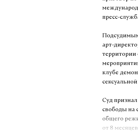
международн
пресс-служба
Подсудимыми
арт-директо
территории 
мероприятия
клубе демо
сексуальной
Суд признал
свободы на с
общего режи
от 8 месяце
деятельность