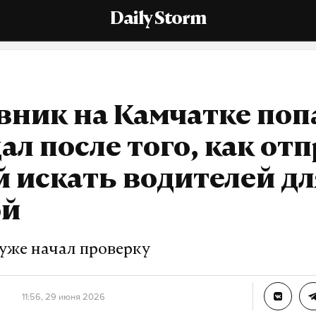
Daily Storm
ник на Камчатке поп
ал после того, как от
 искать водителей д
ой
уже начал проверку
11:56, 29 июня 2026