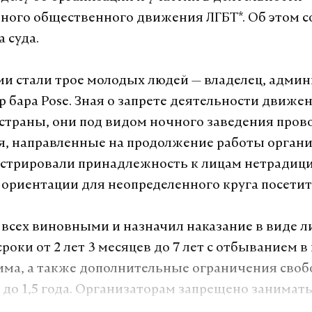
ого общественного движения ЛГБТ*. Об этом 
 суда.
 стали трое молодых людей — владелец, админ
р бара Pose. Зная о запрете деятельности движе
страны, они под видом ночного заведения пров
, направленные на продолжение работы органи
нстрировали принадлежность к лицам нетрадиц
 ориентации для неопределенного круга посетит
 всех виновными и назначил наказание в виде 
роки от 2 лет 3 месяцев до 7 лет с отбыванием в
ма, а также дополнительные ограничения своб
в до 1,5 года. Организаторам запрещено занимат
ю в сфере развлечений, общепита и досуга на ср