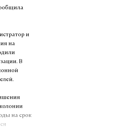
сообщила
истратор и
ния на
одили
зации. В
ионной
елей.
лишения
 колонии
оды на срок
ься
ок от 2 до 3