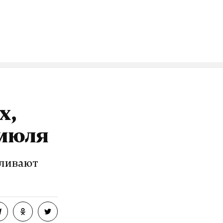
ельности —
ской
Российской
х,
озит интернет.
 июля
иливают
VK