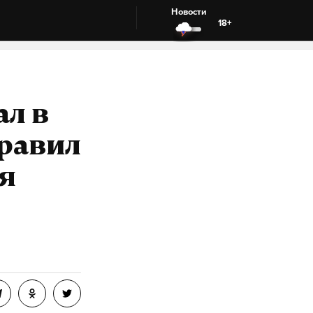
Новости
18+
ал в
правил
ля