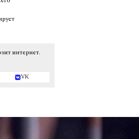
сего
ирует
озит интернет.
VK