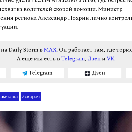
ние уделят селам Атласово и Лазо, где острее в
ехватка водителей скорой помощи. Министр
ения региона Александр Нохрин лично контрол
туации.
а Daily Storm в
MAX
. Он работает там, где торм
А еще мы есть в
Telegram
,
Дзен
и
VK
.
Telegram
Дзен
камчатка
скорая
#