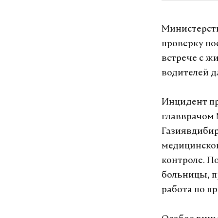
Министерств
проверку по
встрече с ж
водителей д
Инцидент пр
главврачом
Газиявдибир
медицинског
контроле. П
больницы, п
работа по п