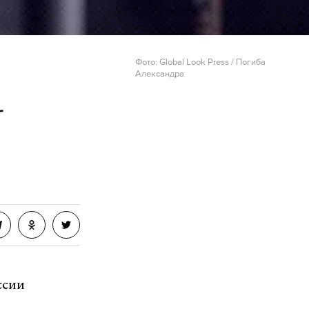
Фото: Global Look Press / Погиба
Александра
-
ссии