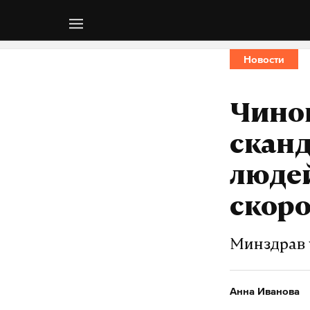
Новости
Чинов
сканд
людей
скор
Минздрав 
Анна Иванова