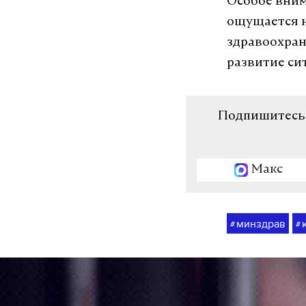
Особое внима
ощущается н
здравоохран
развитие си
Подпишитесь н
Макс
минздрав
#
#