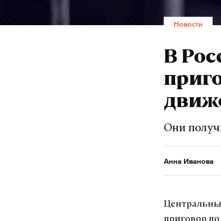
Новости
В Ро
приго
движ
Они получ
Анна Иванова
Центральный
приговор по