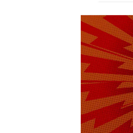
Анна Иванова
ж