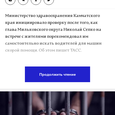
Министерство здравоохранения Камчатского
края инициировало проверку после того, как
глава Мильковского округа Николай Сепко на
встрече с жителями порекомендовал им
самостоятельно искать водителей для машин
скорой помощи. Об этом пишет ТАСС.
Инцидент произошел 25 июня в ходе встречи
местных жителей с Сепко и главврачом
Продолжить чтение
Мильковской районной больницы Магомедом
Газиявдибировым, где обсуждались проблемы с
качеством медицинского обслуживания. Сейчас
ведомство держит ситуацию на контроле. По
итогам встречи будет пересмотрено штатное
расписание больницы, проведена проверка ее