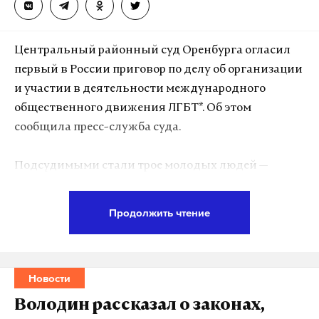
минздрав
камчатка
скорая
#
#
#
Центральный районный суд Оренбурга огласил
первый в России приговор по делу об организации
и участии в деятельности международного
общественного движения ЛГБТ*. Об этом
сообщила пресс-служба суда.
Подсудимыми стали трое молодых людей —
владелец, администратор и арт-директор бара
Pose. Зная о запрете деятельности движения на
Продолжить чтение
территории страны, они под видом ночного
заведения проводили мероприятия,
направленные на продолжение работы
Новости
организации. В клубе демонстрировали
принадлежность к лицам нетрадиционной
Володин рассказал о законах,