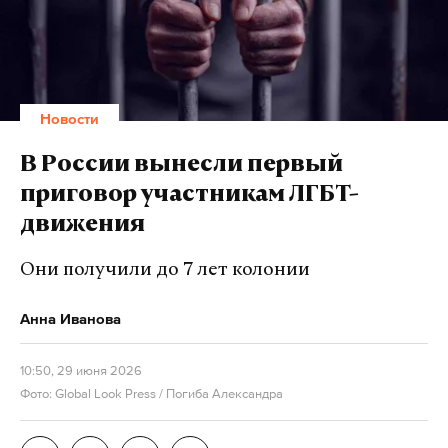
финансового состояния и усилена работа по
привлечению новых медицинских кадров.
Особое внимание уделят селам Атласово и Лазо,
Новости
где острее всего ощущается нехватка водителей
скорой помощи. Министр здравоохранения
В России вынесли первый
региона Александр Нохрин лично контролирует
приговор участникам ЛГБТ-
развитие ситуации.
движения
Они получили до 7 лет колонии
Подпишитесь на Daily Storm в
MAX
. Он
работает там, где тормозит интернет.
Анна Иванова
А еще мы есть в
Telegram
,
Дзен
и
VK
.
10:50, 29 июня 2026
Макс
Telegram
Фото: Global Look Press / Погиба Александра
Дзен
VK