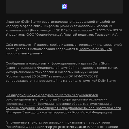
Макс
Telegram
володин
закон
госдума
#
#
#
Дзен
VK
Издание
«Daily Storm»
зарегистрировано Федеральной службой по
надзору в сфере связи, информационных технологий и массовых
коммуникаций
(Роскомнадзор)
20.07.2017 за номером
ЭЛ №ФС77-70379
убийство
студент
омск
Учредитель: ООО "ОрденФеликса", Главный редактор: Таразевич А.А.
#
#
#
Сайт использует IP адреса, cookie и данные геолокации пользователей
сайта, условия использования содержатся в
Политике по защите
персональных данных.
Сообщения и материалы информационного издания Daily Storm
(зарегистрировано Федеральной службой по надзору в сфере связи,
информационных технологий и массовых коммуникаций
(Роскомнадзор) 20.07.2017 за номером ЭЛ №ФС77-70379)
сопровождаются гиперссылкой на материал с пометкой Daily Storm.
На информационном ресурсе dailystorm.ru применяются
рекомендательные технологии (информационные технологии
предоставления информации на основе сбора, систематизации и
анализа сведений, относящихся к предпочтениям пользователей сети
"Интернет", находящихся на территории Российской Федерации)
*упомянутые в текстах организации, признанные на территории
Российской Федерации
и/или в отношении
террористическими