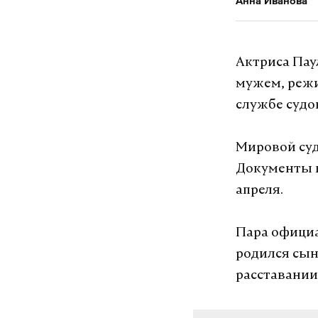
Анна Иванова
Актриса Пау
мужем, режи
службе суд
Мировой суд
Документы п
апреля.
Пара официа
родился сын
расставании