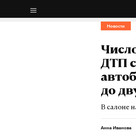
Новости
Число
ДТП 
автоб
до дв
В салоне 
Анна Иванова