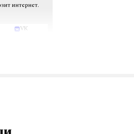
озит интернет.
VK
ли