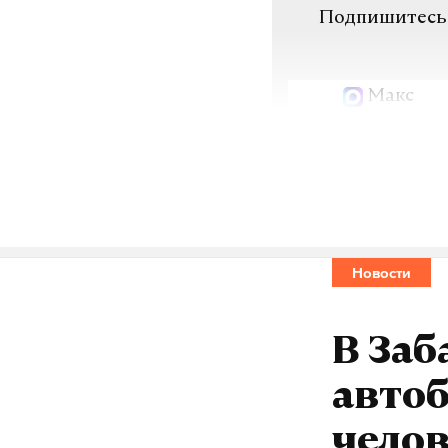
Подпишитесь н
Макс
развод
пау
#
#
Анна Иванова
ж
Новости
В Заб
автоб
челов