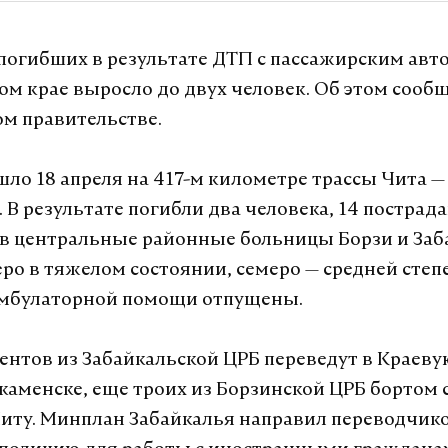
погибших в результате ДТП с пассажирским авт
ом крае выросло до двух человек. Об этом сооб
м правительстве.
ло 18 апреля на 417-м километре трассы Чита —
. В результате погибли два человека, 14 постра
в центральные районные больницы Борзи и Заб
еро в тяжелом состоянии, семеро — средней степ
амбулаторной помощи отпущены.
ентов из Забайкальской ЦРБ переведут в Краев
каменске, еще троих из Борзинской ЦРБ бортом
Читу. Минплан Забайкалья направил переводчико