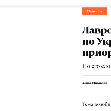
Новости
Лавро
по Ук
приор
По его сло
Анна Иванова
Тема возобн