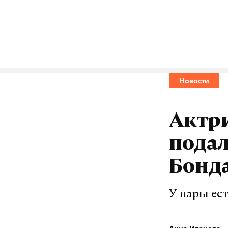
Подпишитесь н
Макс
Новости
спецопераци
#
Актри
Анна Иванова
ж
подал
Бонд
У пары ес