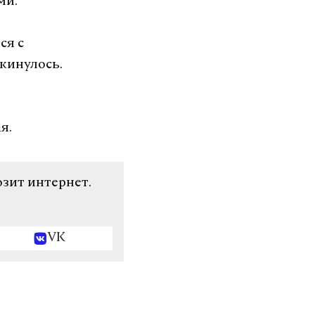
ми.
ся с
окинулось.
я.
озит интернет.
VK