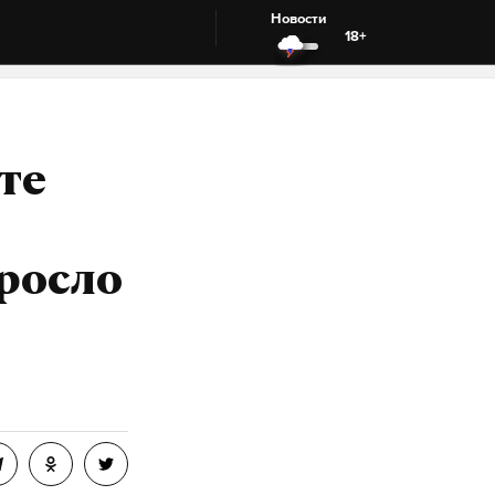
Новости
18+
те
росло