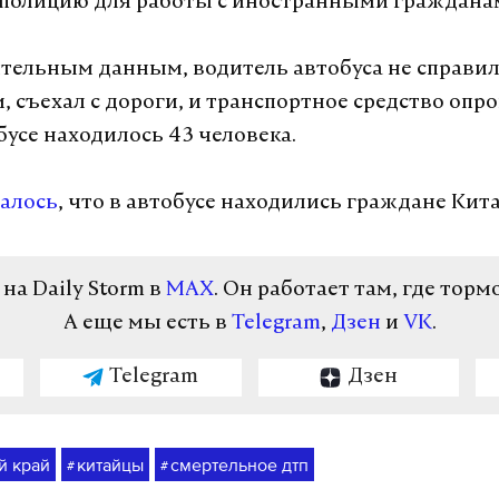
полицию для работы с иностранными граждана
тельным данным, водитель автобуса не справил
, съехал с дороги, и транспортное средство опр
бусе находилось 43 человека.
алось
, что в автобусе находились граждане Кита
а Daily Storm в
MAX
. Он работает там, где торм
А еще мы есть в
Telegram
,
Дзен
и
VK
.
Telegram
Дзен
й край
китайцы
смертельное дтп
#
#