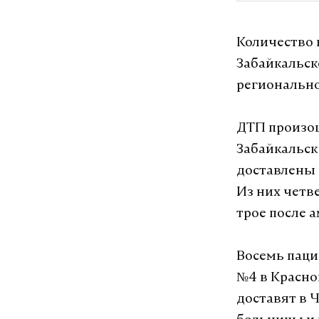
Количество 
Забайкальск
регионально
ДТП произош
Забайкальск
доставлены 
Из них четв
трое после 
Восемь паци
№4 в Красно
доставят в 