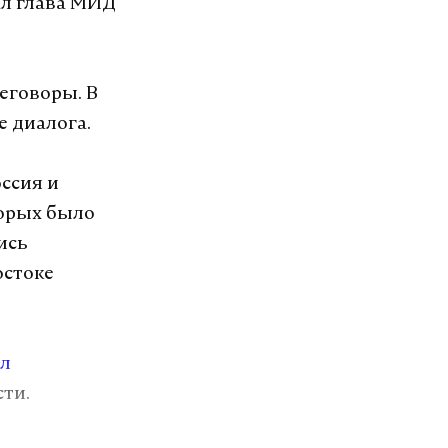
ал глава МИД
еговоры. В
е диалога.
оссия и
торых было
ись
остоке
л
ти.