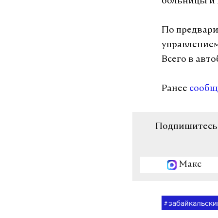
больницы и 
По предвари
управлением
Всего в авто
Ранее
сообщ
Подпишитесь н
Макс
забайкальски
#