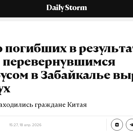
Daily Storm
 погибших в результа
с перевернувшимся
усом в Забайкалье вы
ух
находились граждане Китая
15:27, 18 апр. 2026