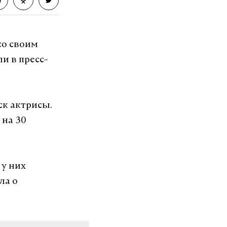
со своим
и в пресс-
ск актрисы.
 на 30
 у них
ла о