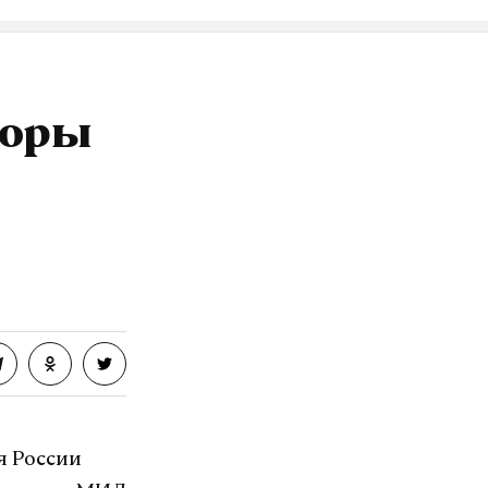
воры
я России