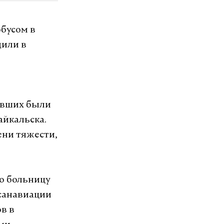
обусом в
щили в
давших были
айкальска.
ени тяжести,
ую больницу
 санавиации
в в