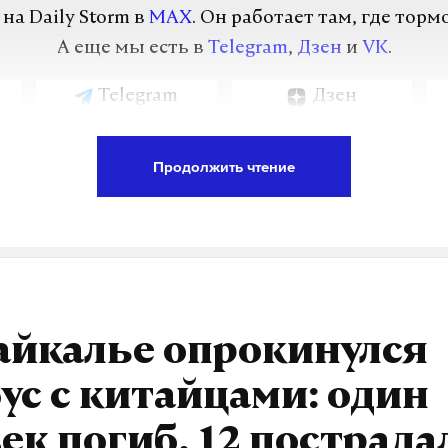
а Daily Storm в
MAX
. Он работает там, где торм
А еще мы есть в
Telegram
,
Дзен
и
VK
.
Telegram
Дзен
Продолжить чтение
лина андреева
федор бондарчук
#
урналист отдела «undefined»
айкалье опрокинулся
ус с китайцами: один
ек погиб, 12 пострада